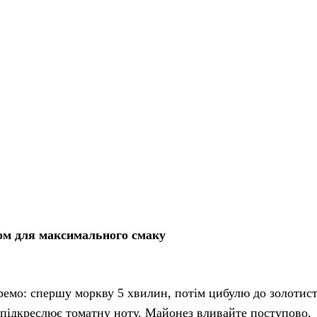
зом для максимального смаку
емо: спершу моркву 5 хвилин, потім цибулю до золотист
а підкреслює томатну ноту. Майонез вливайте поступово,