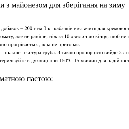
ри з майонезом для зберігання на зиму
добавок – 200 г на 3 кг кабачків вистачить для кремовост
мату, але не раніше, ніж за 10 хвилин до кінця, щоб не 
но прогрівається, ікра не пригорає.
 – інакше текстура груба. З такою пропорцією вийде 3 літ
стерилізуйте в духовці при 150°C 15 хвилин для надійност
оматною пастою: