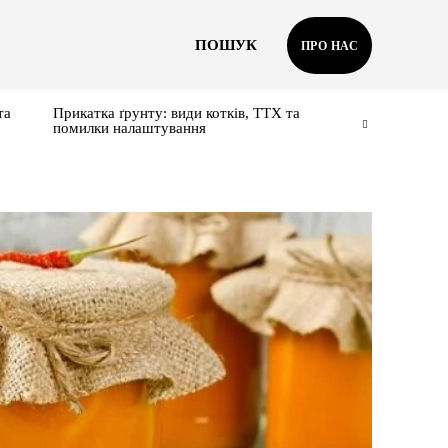
ПОШУК
ПРО НАС
та
Прикатка ґрунту: види котків, ТТХ та
помилки налаштування