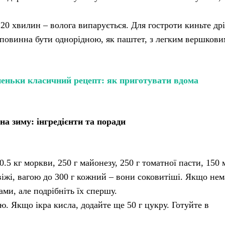
20 хвилин – волога випарується. Для гостроти киньте др
ра повинна бути однорідною, як паштет, з легким вершкови
еньки класичний рецепт: як приготувати вдома
на зиму: інгредієнти та поради
 0.5 кг моркви, 250 г майонезу, 250 г томатної пасти, 150 м
 свіжі, вагою до 300 г кожний – вони соковитіші. Якщо нем
ами, але подрібніть їх спершу.
ю. Якщо ікра кисла, додайте ще 50 г цукру. Готуйте в