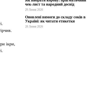
Як вибрати корову: прагматичний
чек-лист та народний досвід
29 Липня 2026
Оновлені вимоги до складу соків в
Україні: як читати етикетки
і.
28 Липня 2026
гірчив.
ри ікри,
і.