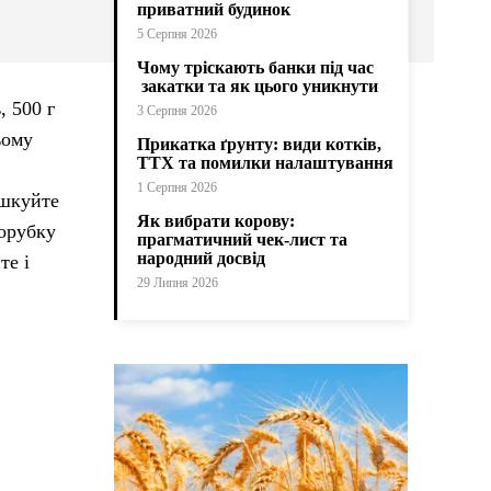
приватний будинок
5 Серпня 2026
Чому тріскають банки під час
закатки та як цього уникнути
, 500 г
3 Серпня 2026
ьому
Прикатка ґрунту: види котків,
ТТХ та помилки налаштування
1 Серпня 2026
ушкуйте
Як вибрати корову:
сорубку
прагматичний чек-лист та
народний досвід
те і
29 Липня 2026