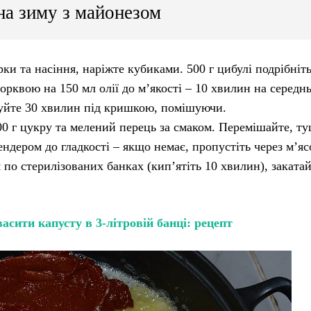
на зиму з майонезом
рки та насіння, наріжте кубиками. 500 г цибулі подрібніть
орквою на 150 мл олії до м’якості – 10 хвилин на середн
ушкуйте 30 хвилин під кришкою, помішуючи.
100 г цукру та мелений перець за смаком. Перемішайте, т
ендером до гладкості – якщо немає, пропустіть через м’я
 по стерилізованих банках (кип’ятіть 10 хвилин), закатай
асити капусту в 3-літровій банці: рецепт