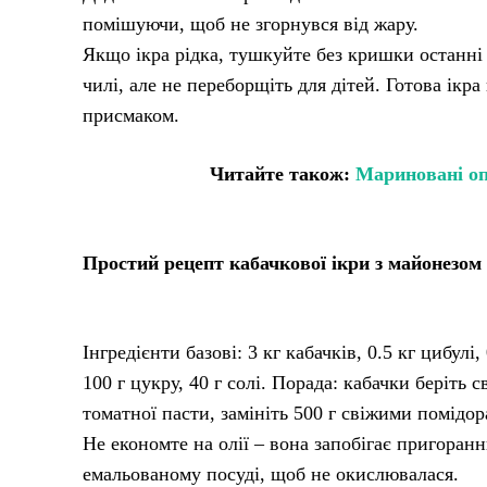
помішуючи, щоб не згорнувся від жару.
Якщо ікра рідка, тушкуйте без кришки останні 
чилі, але не переборщіть для дітей. Готова ік
присмаком.
Читайте також:
Мариновані оп
Простий рецепт кабачкової ікри з майонезом 
Інгредієнти базові: 3 кг кабачків, 0.5 кг цибулі,
100 г цукру, 40 г солі. Порада: кабачки беріть
томатної пасти, замініть 500 г свіжими помідор
Не економте на олії – вона запобігає пригоранн
емальованому посуді, щоб не окислювалася.