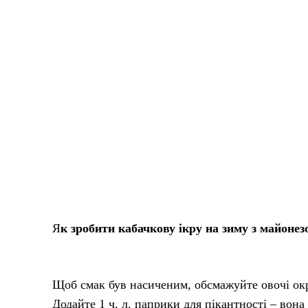
Я
к зробити кабачкову ікру на зиму з майоне
Щоб смак був насиченим, обсмажуйте овочі окр
Додайте 1 ч. л. паприки для пікантності – вон