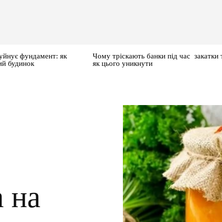
уйнує фундамент: як
Чому тріскають банки під час закатки 
ий будинок
як цього уникнути
а на