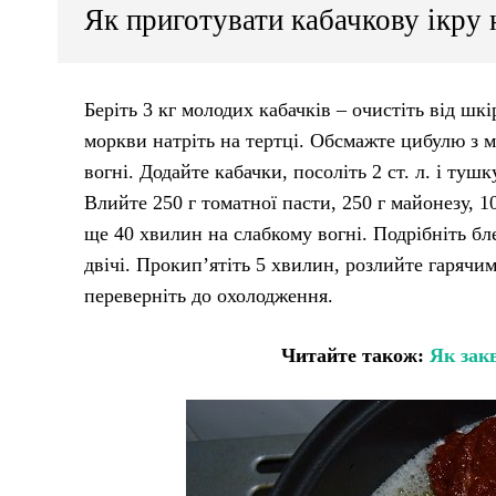
Як приготувати кабачкову ікру 
Беріть 3 кг молодих кабачків – очистіть від шкі
моркви натріть на тертці. Обсмажте цибулю з м
вогні. Додайте кабачки, посоліть 2 ст. л. і т
Влийте 250 г томатної пасти, 250 г майонезу, 
ще 40 хвилин на слабкому вогні. Подрібніть бл
двічі. Прокип’ятіть 5 хвилин, розлийте гарячим
переверніть до охолодження.
Читайте також:
Як закв