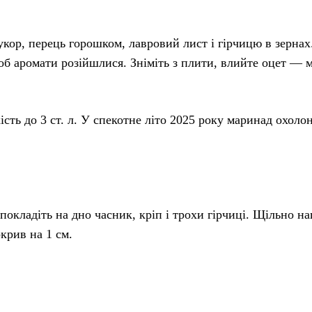
цукор, перець горошком, лавровий лист і гірчицю в зернах
об аромати розійшлися. Зніміть з плити, влийте оцет — 
ість до 3 ст. л. У спекотне літо 2025 року маринад охоло
покладіть на дно часник, кріп і трохи гірчиці. Щільно на
крив на 1 см.