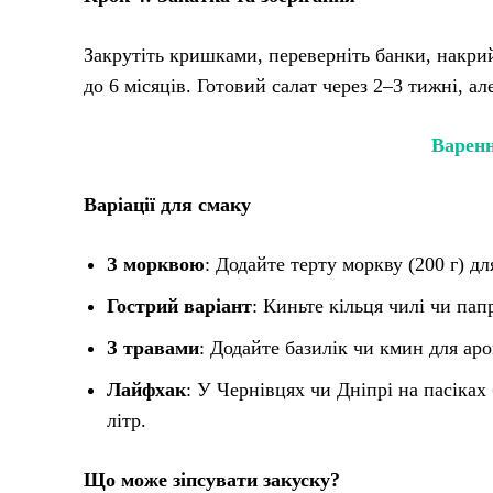
Закрутіть кришками, переверніть банки, накрий
до 6 місяців. Готовий салат через 2–3 тижні, а
Варенн
Варіації для смаку
З морквою
: Додайте терту моркву (200 г) д
Гострий варіант
: Киньте кільця чилі чи пап
З травами
: Додайте базилік чи кмин для аро
Лайфхак
: У Чернівцях чи Дніпрі на пасіках
літр.
Що може зіпсувати закуску?