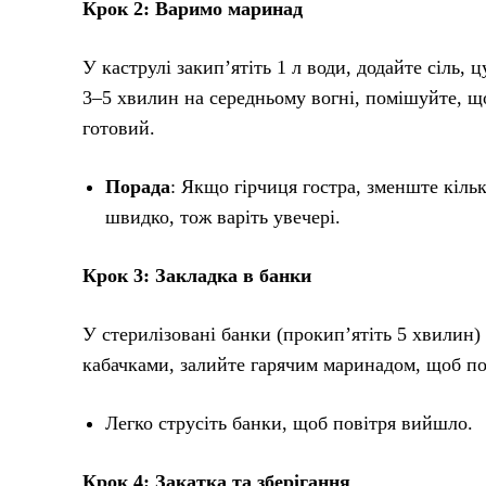
Крок 2: Варимо маринад
У каструлі закип’ятіть 1 л води, додайте сіль, 
3–5 хвилин на середньому вогні, помішуйте, щ
готовий.
Порада
: Якщо гірчиця гостра, зменште кільк
швидко, тож варіть увечері.
Крок 3: Закладка в банки
У стерилізовані банки (прокип’ятіть 5 хвилин) 
кабачками, залийте гарячим маринадом, щоб по
Легко струсіть банки, щоб повітря вийшло.
Крок 4: Закатка та зберігання