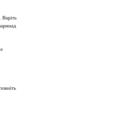
. Варіть
маринад
не
повніть