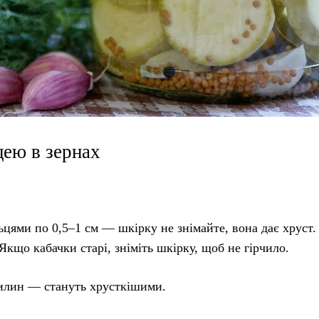
цею в зернах
ьцями по 0,5–1 см — шкірку не знімайте, вона дає хруст
 Якщо кабачки старі, зніміть шкірку, щоб не гірчило.
вилин — стануть хрусткішими.