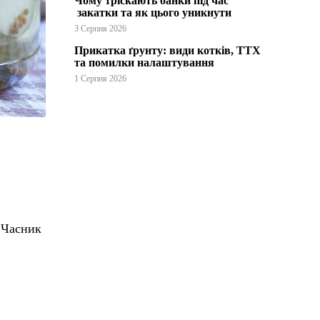
Чому тріскають банки під час
закатки та як цього уникнути
3 Серпня 2026
Прикатка ґрунту: види котків, ТТХ
та помилки налаштування
1 Серпня 2026
. Часник