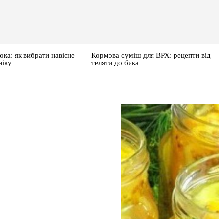
ока: як вибрати навісне
Кормова суміш для ВРХ: рецепти від
ніку
теляти до бика