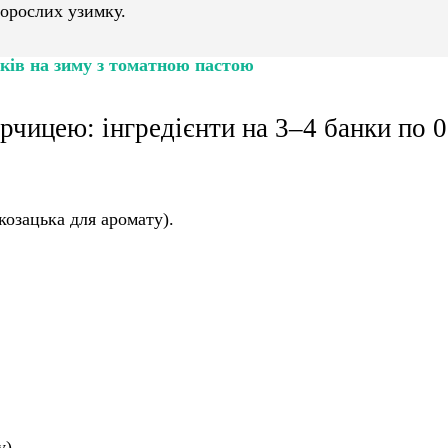
дорослих узимку.
чків на зиму з томатною пастою
рчицею: інгредієнти на 3–4 банки по 0
козацька для аромату).
у).