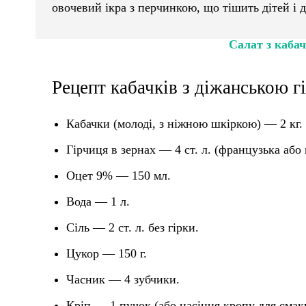
овочевий ікра з перчинкою, що тішить дітей і 
Салат з каба
Рецепт кабачків з діжанською гі
Кабачки (молоді, з ніжною шкіркою) — 2 кг.
Гірчиця в зернах — 4 ст. л. (французька або 
Оцет 9% — 150 мл.
Вода — 1 л.
Сіль — 2 ст. л. без гірки.
Цукор — 150 г.
Часник — 4 зубчики.
Кріп — 1 пучок (або насіння кропу для смак