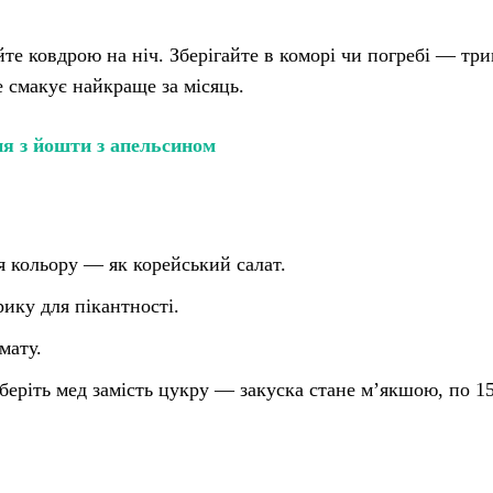
те ковдрою на ніч. Зберігайте в коморі чи погребі — три
ле смакує найкраще за місяць.
я з йошти з апельсином
ля кольору — як корейський салат.
рику для пікантності.
мату.
 беріть мед замість цукру — закуска стане м’якшою, по 15