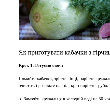
Як приготувати кабачки з гірчи
Крок 1: Готуємо овочі
Помийте кабачки, зріжте кінці, наріжте кружал
очистіть і розріжте навпіл, кріп поріжте грубо.
Замочіть кружальця в холодній воді на 30 х