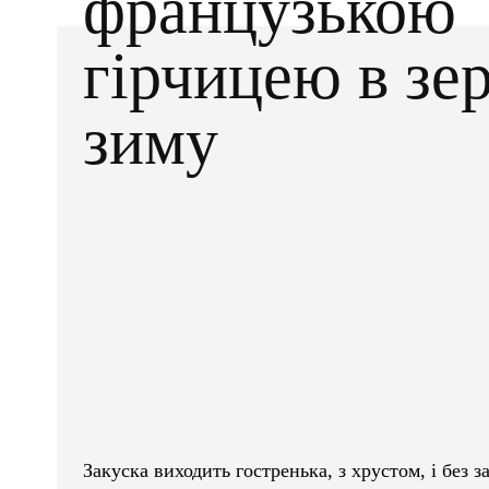
французькою
гірчицею в зе
зиму
Facebook
X
ПОДІЛІТЬСЯ
Закуска виходить гостренька, з хрустом, і без з