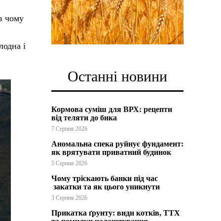
в чому
лодна і
Останні новини
Кормова суміш для ВРХ: рецепти
від теляти до бика
7 Серпня 2026
Аномальна спека руйнує фундамент:
як врятувати приватний будинок
5 Серпня 2026
Чому тріскають банки під час
закатки та як цього уникнути
3 Серпня 2026
Прикатка ґрунту: види котків, ТТХ