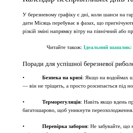
У березневому графіку є дні, коли шанси на гар
дати Місяць перебуває в фазах, що пригнічуют
різкій зміні напрямку вітру на північний або п
Читайте також:
Ідеальний шашлик: 
Поради для успішної березневої риболо
•
Безпека на кризі
: Якщо на водоймах ще
— він не тріщить, а просто розсипається під н
•
Терморегуляція
: Навіть якщо вдень п
багатошарово, щоб уникнути переохолодження
•
Перевірка заборон
: Не забувайте, що 