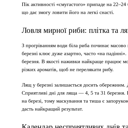
Пік активності «смугастого» припаде на 22–24 
що дає змогу ловити його на легкі снасті.
Ловля мирної риби: плітка та л
З прогріванням води біла риба починає масово 
березні клює дуже азартно, часто «на падінні»
березня. В якості наживки найкраще працює мо
різких ароматів, щоб не перелякати рибу.
Лящ у березні залишається досить обережним. Д
Сприятливі дні для ляща — 4, 5 та 31 березня
на березі, тому маскування та тиша є запоруко
дасть найкращий результат.
Календар несприятливих днів т