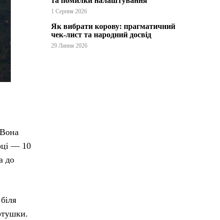
та помилки налаштування
1 Серпня 2026
Як вибрати корову: прагматичний
чек-лист та народний досвід
29 Липня 2026
 Вона
оці — 10
а до
 біля
ртушки.