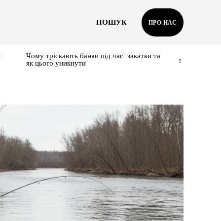
ПОШУК
ПРО НАС
к
Чому тріскають банки під час закатки та
як цього уникнути