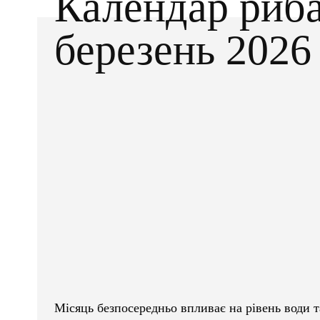
Календар риба
березень 2026
Facebook
X
ПОДІЛІТЬСЯ
Місяць безпосередньо впливає на рівень води т