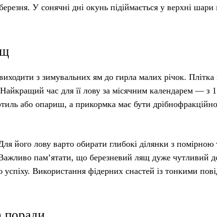
березня. У сонячні дні окунь підіймається у верхні шари 
ящ
виходити з зимувальних ям до гирла малих річок. Плітка 
. Найкращий час для її лову за місячним календарем — з 1
тиль або опариш, а прикормка має бути дрібнофракційно
ля його лову варто обирати глибокі ділянки з помірною 
. Важливо пам’ятати, що березневий лящ дуже чутливий 
ю успіху. Використання фідерних снастей із тонкими пов
а поради