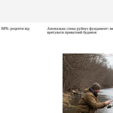
 ВРХ: рецепти від
Аномальна спека руйнує фундамент: я
врятувати приватний будинок