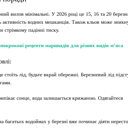
ний вилов мінімальні. У 2026 році це 15, 16 та 20 березн
ь активність водних мешканців. Також кльов може зникн
ри стрімкому падінні тиску.
покрокові рецепти маринадів для різних видів м’яса
влі:
 стоїть лід, будьте вкрай обережні. Березневий лід підс
огами.
рипікає сонце, вода залишається крижаною. Одягайтеся
.
на багатьох водоймах у березні вже починає діяти нерест