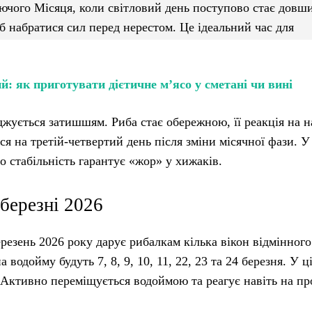
аючого Місяця, коли світловий день поступово стає довш
б набратися сил перед нерестом. Це ідеальний час для
: як приготувати дієтичне м’ясо у сметані чи вині
джується затишшям. Риба стає обережною, її реакція на 
я на третій-четвертий день після зміни місячної фази. У
о стабільність гарантує «жор» у хижаків.
 березні 2026
резень 2026 року дарує рибалкам кілька вікон відмінного
одойму будуть 7, 8, 9, 10, 11, 22, 23 та 24 березня. У ц
 Активно переміщується водоймою та реагує навіть на пр