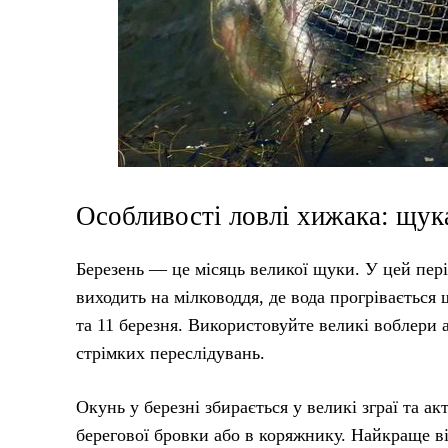
Особливості ловлі хижака: щук
Березень — це місяць великої щуки. У цей пері
виходить на мілководдя, де вода прогріваєтьс
та 11 березня. Використовуйте великі воблери а
стрімких переслідувань.
Окунь у березні збирається у великі зграї та а
берегової бровки або в коряжнику. Найкраще ві