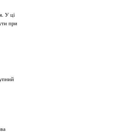
я. У ці
ути при
тупний
ова