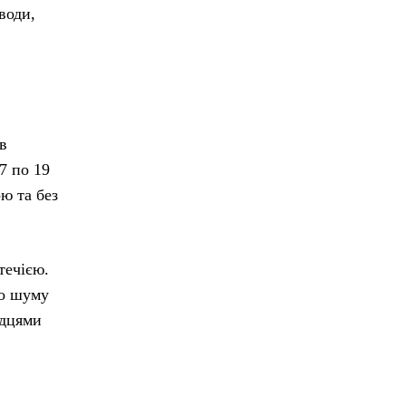
води,
в
7 по 19
ю та без
течією.
до шуму
ідцями