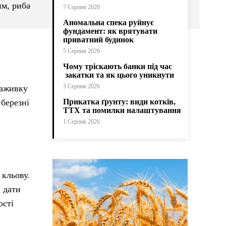
им, риба
7 Серпня 2026
Аномальна спека руйнує
фундамент: як врятувати
приватний будинок
5 Серпня 2026
Чому тріскають банки під час
закатки та як цього уникнути
3 Серпня 2026
наживку
 березні
Прикатка ґрунту: види котків,
ТТХ та помилки налаштування
1 Серпня 2026
 кльову.
і дати
ості