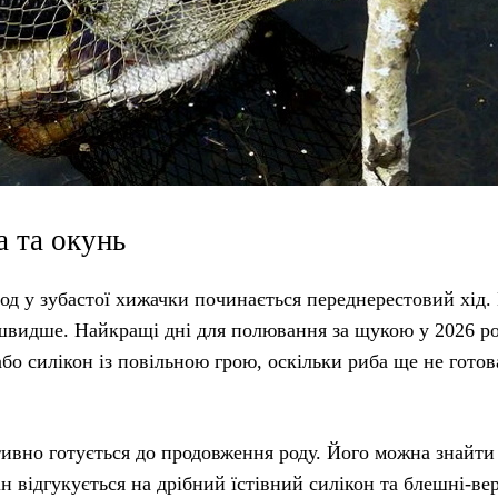
а та окунь
од у зубастої хижачки починається переднерестовий хід.
я швидше. Найкращі дні для полювання за щукою у 2026 р
бо силікон із повільною грою, оскільки риба ще не готов
ктивно готується до продовження роду. Його можна знайти
н відгукується на дрібний їстівний силікон та блешні-ве