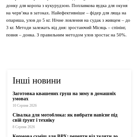
донку для коропа з кукурудзою. Поплавкова вудка для окуня
на черв’яка в затоках. Найефективніше – фідер для ляща на
опариша, улов до 5 кг. Нічне ловлення на судак з живцем – до
3 кг. Методи залежать від дня: зростаючий Місяць – спінінг,
повня – донка. З правильним методом улов зростає на 50%.
Інші новини
Заготовка квашених груш на зиму в домашніх
умовах
10 Серпня 2026
Сівалка для мотоблока: як вибрати навісне під
свій ґрунт і техніку
8 Серпня 2026
Кормова суміш для ВРХ: рецепти від теляти до