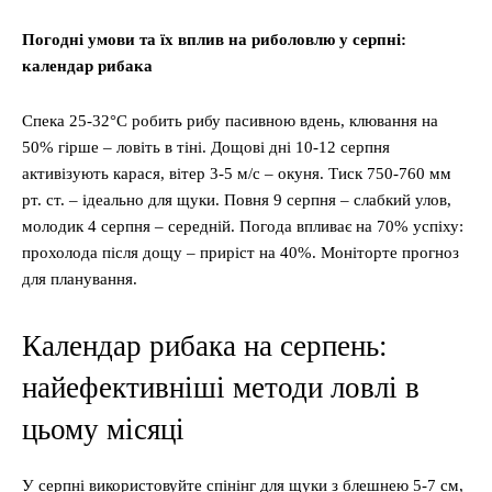
Погодні умови та їх вплив на риболовлю у серпні:
календар рибака
Спека 25-32°C робить рибу пасивною вдень, клювання на
50% гірше – ловіть в тіні. Дощові дні 10-12 серпня
активізують карася, вітер 3-5 м/с – окуня. Тиск 750-760 мм
рт. ст. – ідеально для щуки. Повня 9 серпня – слабкий улов,
молодик 4 серпня – середній. Погода впливає на 70% успіху:
прохолода після дощу – приріст на 40%. Моніторте прогноз
для планування.
Календар рибака на серпень:
найефективніші методи ловлі в
цьому місяці
У серпні використовуйте спінінг для щуки з блешнею 5-7 см,