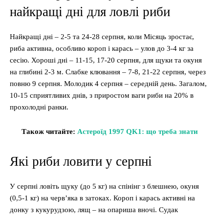
найкращі дні для ловлі риби
Найкращі дні – 2-5 та 24-28 серпня, коли Місяць зростає,
риба активна, особливо короп і карась – улов до 3-4 кг за
сесію. Хороші дні – 11-15, 17-20 серпня, для щуки та окуня
на глибині 2-3 м. Слабке клювання – 7-8, 21-22 серпня, через
повню 9 серпня. Молодик 4 серпня – середній день. Загалом,
10-15 сприятливих днів, з приростом ваги риби на 20% в
прохолодні ранки.
Також читайте:
Астероїд 1997 QK1: що треба знати
Які риби ловити у серпні
У серпні ловіть щуку (до 5 кг) на спінінг з блешнею, окуня
(0,5-1 кг) на черв’яка в затоках. Короп і карась активні на
донку з кукурудзою, лящ – на опариша вночі. Судак