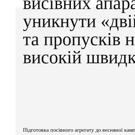
висівних апара
уникнути «дві
та пропусків н
високій швидк
Facebook
X
ПОДІЛІТЬСЯ
Підготовка посівного агрегату до весняної камп