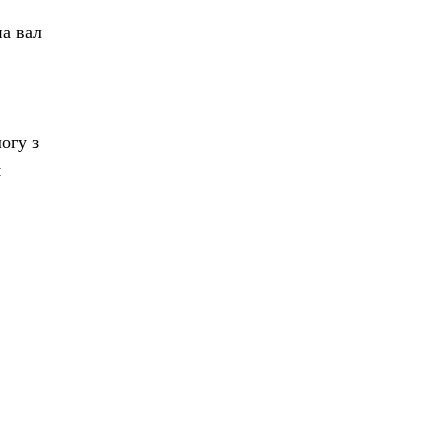
на вал
огу з
я