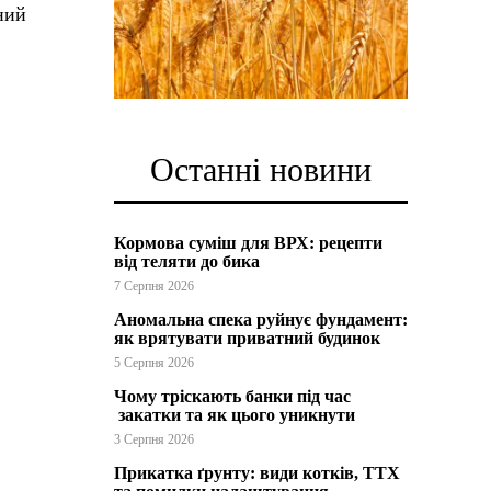
ний
Останні новини
Кормова суміш для ВРХ: рецепти
від теляти до бика
7 Серпня 2026
Аномальна спека руйнує фундамент:
як врятувати приватний будинок
5 Серпня 2026
Чому тріскають банки під час
закатки та як цього уникнути
3 Серпня 2026
Прикатка ґрунту: види котків, ТТХ