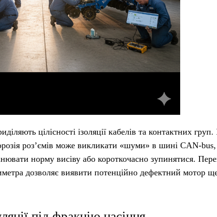
иділяють цілісності ізоляції кабелів та контактних груп.
корозія роз’ємів може викликати «шуми» в шині CAN-bus,
інювати норму висіву або короткочасно зупинятися. Пере
иметра дозволяє виявити потенційно дефектний мотор щ
ляції під фракцію насіння