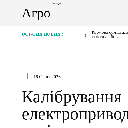
Газда
Агро
Кормова суміш для
ОСТАННІ НОВИН :
теляти до бика
18 Січня 2026
Калібрування
електропривод