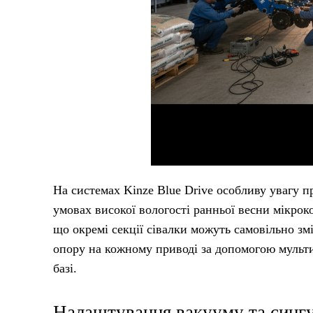
На системах Kinze Blue Drive особливу увагу пр
умовах високої вологості ранньої весни мікро
що окремі секції сівалки можуть самовільно зм
опору на кожному приводі за допомогою мульт
базі.
Налаштування вакууму та сингу