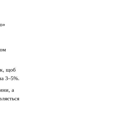
ко»
ром
ак, щоб
 на 3–5%.
ини, а
вляється