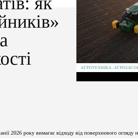
тів: як
йників»
а
ості
АГРОТЕХНІКА. АГРОЗАСО
Pinterest
WhatsApp
анії 2026 року вимагає відходу від поверхневого огляду 