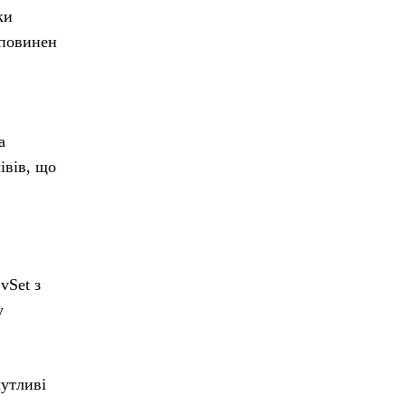
ки
 повинен
а
івів, що
vSet з
у
утливі