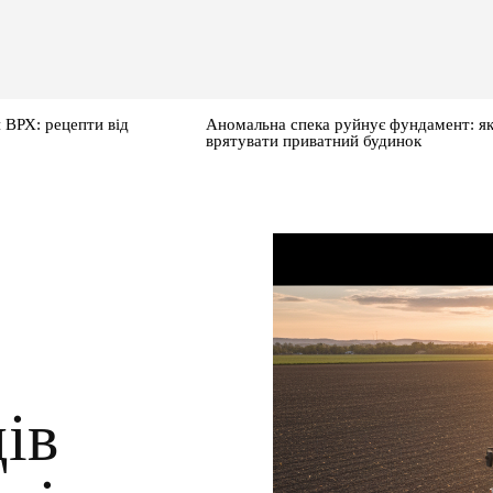
 ВРХ: рецепти від
Аномальна спека руйнує фундамент: я
врятувати приватний будинок
ів