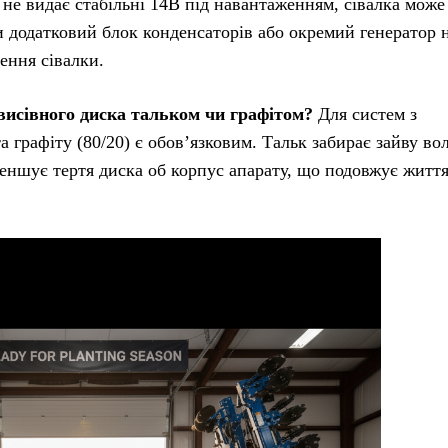
не видає стабільні 14В під навантаженням, сівалка може
и додатковий блок конденсаторів або окремий генератор 
ення сівалки.
висівного диска тальком чи графітом?
Для систем з
 графіту (80/20) є обов’язковим. Тальк забирає зайву вол
зменшує тертя диска об корпус апарату, що подовжує житт