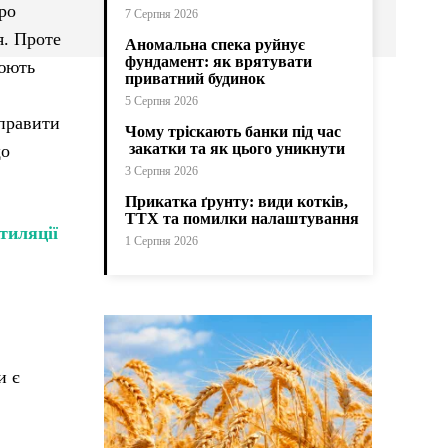
ро
7 Серпня 2026
я. Проте
Аномальна спека руйнує
фундамент: як врятувати
рюють
приватний будинок
5 Серпня 2026
иправити
Чому тріскають банки під час
закатки та як цього уникнути
що
3 Серпня 2026
Прикатка ґрунту: види котків,
ТТХ та помилки налаштування
тиляції
1 Серпня 2026
и є