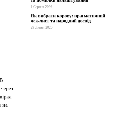
та помилки налаштування
1 Серпня 2026
Як вибрати корову: прагматичний
чек-лист та народний досвід
29 Липня 2026
 В
 через
вірка
е на