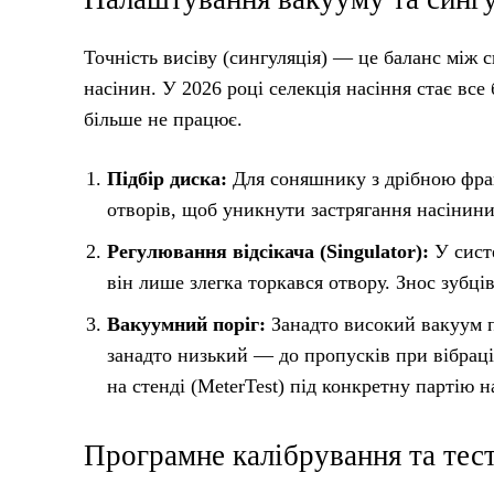
Точність висіву (сингуляція) — це баланс між
насінин. У 2026 році селекція насіння стає вс
більше не працює.
Підбір диска:
Для соняшнику з дрібною фра
отворів, щоб уникнути застрягання насінини
Регулювання відсікача (Singulator):
У систе
він лише злегка торкався отвору. Знос зубців
Вакуумний поріг:
Занадто високий вакуум пр
занадто низький — до пропусків при вібрац
на стенді (MeterTest) під конкретну партію н
Програмне калібрування та тест