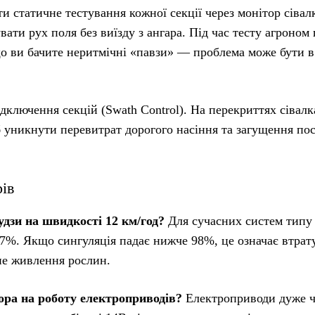
и статичне тестування кожної секції через монітор сівал
увати рух поля без виїзду з ангара. Під час тесту агроном
що ви бачите неритмічні «павзи» — проблема може бути в
ключення секцій (Swath Control). На перекриттях сівалк
уникнути перевитрат дорогого насіння та загущення пос
ів
удзи на швидкості 12 км/год?
Для сучасних систем типу 
7%. Якщо сингуляція падає нижче 98%, це означає втрат
не живлення рослин.
ора на роботу електроприводів?
Електроприводи дуже ч