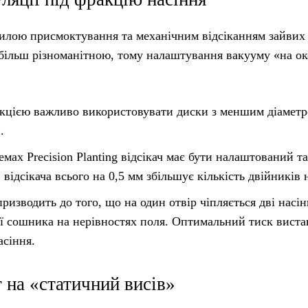
 силою присмоктування та механічним відсіканням зайвих
е більш різноманітною, тому налаштування вакууму «на о
кцією важливо використовувати диски з меншим діамет
.
мах Precision Planting відсікач має бути налаштований т
 відсікача всього на 0,5 мм збільшує кількість двійників
изводить до того, що на один отвір чіпляється дві насін
ії сошника на нерівностях поля. Оптимальний тиск виста
асіння.
 на «статичний висів»