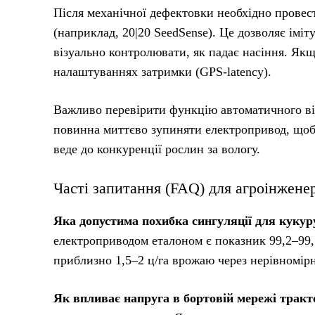
Після механічної дефектовки необхідно провест
(наприклад, 20|20 SeedSense). Це дозволяє іміт
візуально контролювати, як падає насіння. Як
налаштуваннях затримки (GPS-latency).
Важливо перевірити функцію автоматичного від
повинна миттєво зупиняти електропривод, щоб 
веде до конкуренції рослин за вологу.
Часті запитання (FAQ) для агроінженер
Яка допустима похибка сингуляції для кукур
електроприводом еталоном є показник 99,2–99,
приблизно 1,5–2 ц/га врожаю через нерівномір
Як впливає напруга в бортовій мережі тракт