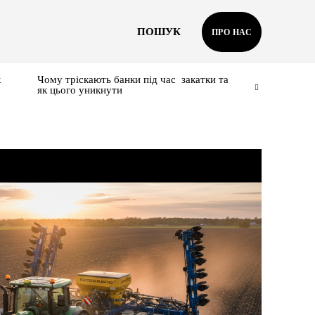
ПОШУК
ПРО НАС
к
Чому тріскають банки під час закатки та
як цього уникнути