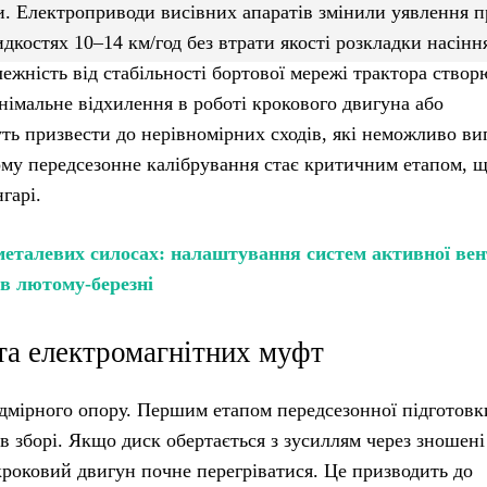
ки. Електроприводи висівних апаратів змінили уявлення п
костях 10–14 км/год без втрати якості розкладки насінн
лежність від стабільності бортової мережі трактора ство
німальне відхилення в роботі крокового двигуна або
ть призвести до нерівномірних сходів, які неможливо в
му передсезонне калібрування стає критичним етапом, 
гарі.
металевих силосах: налаштування систем активної вен
в лютому-березні
та електромагнітних муфт
дмірного опору. Першим етапом передсезонної підготовк
в зборі. Якщо диск обертається з зусиллям через зношені
кроковий двигун почне перегріватися. Це призводить до