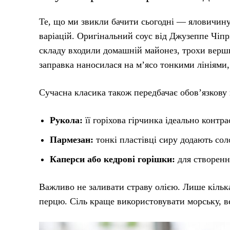
Те, що ми звикли бачити сьогодні — яловичин
варіацій. Оригінальний соус від Джузеппе Чіпр
складу входили домашній майонез, трохи вершкі
заправка наносилася на м’ясо тонкими лініями
Сучасна класика також передбачає обов’язкову 
Рукола:
її горіхова гірчинка ідеально контра
Пармезан:
тонкі пластівці сиру додають соло
Каперси або кедрові горішки:
для створенн
Важливо не заливати страву олією. Лише кілька
перцю. Сіль краще використовувати морську, в