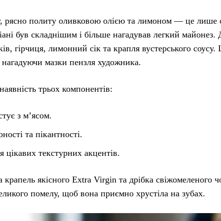
у, рясно политу оливковою олією та лимоном — це лише 
іані був складнішим і більше нагадував легкий майонез. 
в, гірчиця, лимонний сік та крапля вустерського соусу. 
, нагадуючи мазки пензля художника.
наявність трьох компонентів:
стує з м’ясом.
ності та пікантності.
я цікавих текстурних акцентів.
 крапель якісного Extra Virgin та дрібка свіжомеленого 
еликого помелу, щоб вона приємно хрустіла на зубах.