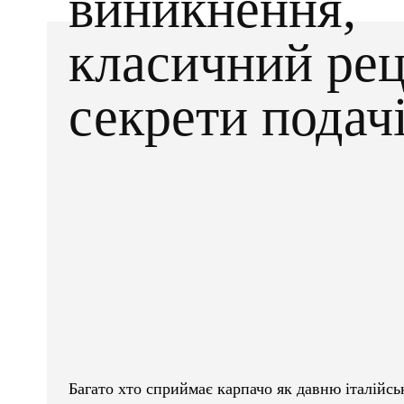
виникнення,
класичний рец
секрети подач
Facebook
X
ПОДІЛІТЬСЯ
Багато хто сприймає карпачо як давню італійськ