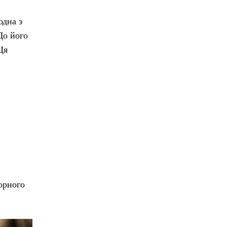
одна з
До його
Ця
чорного