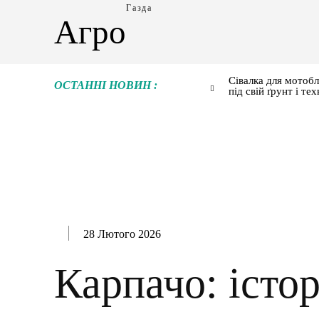
Газда
Агро
Сівалка для мотобл
ОСТАННІ НОВИН :
під свій ґрунт і тех
28 Лютого 2026
Карпачо: істор