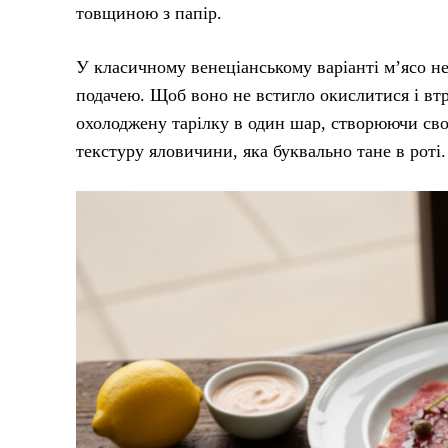
товщиною з папір.
У класичному венеціанському варіанті м’ясо не
подачею. Щоб воно не встигло окислитися і втр
охолоджену тарілку в один шар, створюючи своє
текстуру яловичини, яка буквально тане в роті.