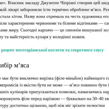
 Bar». Власник закладу Джузеппе Чіпріані створив цей ше
кій лікарі заборонили їсти термічно оброблене м’ясо. Ре
стала хітом. Назву вона отримала на честь художника еп
ніли характерними червоними та білими відтінками — са
ками жиру. Сьогодні карпачо — це синонім вишуканої хо
кту та майстерність кухаря у володінні ножем.
 рецепт вегетаріанської котлети та секретного соусу
ибір м’яса
 має бути виключно вирізка (філе-міньйон) найвищого г
мпромісів із якістю бути не може — м’ясо повинно бути 
ашніх кулінарів припускаються помилки, намагаючись нар
дморожують філе перед нарізкою — буквально на 30–40 х
ктуру достатньо щільною, щоб ніж міг зрізати пелюстки