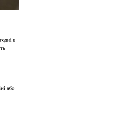
годні в
ють
іні або
 —