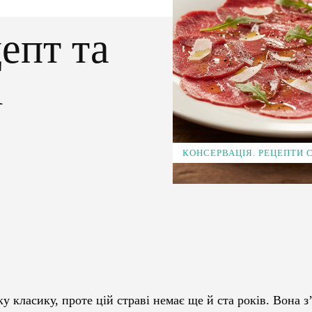
епт та
і
КОНСЕРВАЦІЯ. РЕЦЕПТИ
Pinterest
WhatsApp
у класику, проте цій страві немає ще й ста років. Вона з