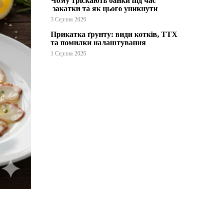
Чому тріскають банки під час
закатки та як цього уникнути
3 Серпня 2026
Прикатка ґрунту: види котків, ТТХ
та помилки налаштування
1 Серпня 2026