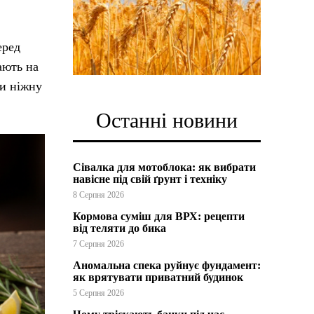
еред
ають на
ти ніжну
Останні новини
Сівалка для мотоблока: як вибрати
навісне під свій ґрунт і техніку
8 Серпня 2026
Кормова суміш для ВРХ: рецепти
від теляти до бика
7 Серпня 2026
Аномальна спека руйнує фундамент:
як врятувати приватний будинок
5 Серпня 2026