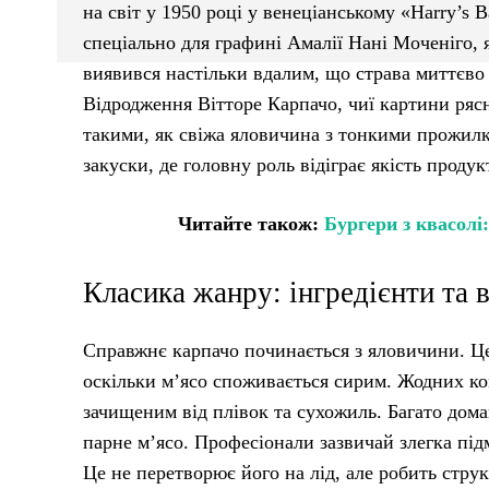
на світ у 1950 році у венеціанському «Harry’s
спеціально для графині Амалії Нані Моченіго, я
виявився настільки вдалим, що страва миттєво 
Відродження Вітторе Карпачо, чиї картини ряс
такими, як свіжа яловичина з тонкими прожил
закуски, де головну роль відіграє якість проду
Читайте також:
Бургери з квасолі:
Класика жанру: інгредієнти та в
Справжнє карпачо починається з яловичини. Це
оскільки м’ясо споживається сирим. Жодних ко
зачищеним від плівок та сухожиль. Багато дом
парне м’ясо. Професіонали зазвичай злегка пі
Це не перетворює його на лід, але робить стру