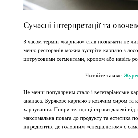
Сучасні інтерпретації та овочев
З часом термін «карпачо» став позначати не лиш
меню ресторанів можна зустріти карпачо з лос
цитрусовими сегментами, кропом або навіть р
Читайте також:
Журек
Не менш популярним стало і вегетаріанське кар
ананаса. Бурякове карпачо з козячим сиром та
харчування. Попри те, що ці страви далекі від
максимальна повага до продукту та естетика п
інгредієнтів, де головним «спеціалістом» є сам