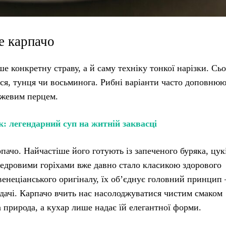
е карпачо
е конкретну страву, а й саму техніку тонкої нарізки. Сьо
ося, тунця чи восьминога. Рибні варіанти часто доповню
ожевим перцем.
: легендарний суп на житній заквасці
пачо. Найчастіше його готують із запеченого буряка, цук
 кедровими горіхами вже давно стало класикою здорового
 венеціанського оригіналу, їх об’єднує головний принцип
одачі. Карпачо вчить нас насолоджуватися чистим смаком
а природа, а кухар лише надає їй елегантної форми.