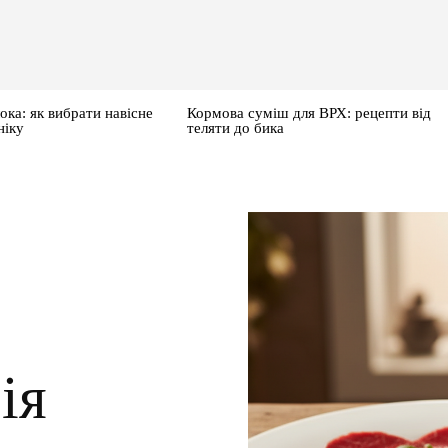
ока: як вибрати навісне
Кормова суміш для ВРХ: рецепти від
ніку
теляти до бика
ія