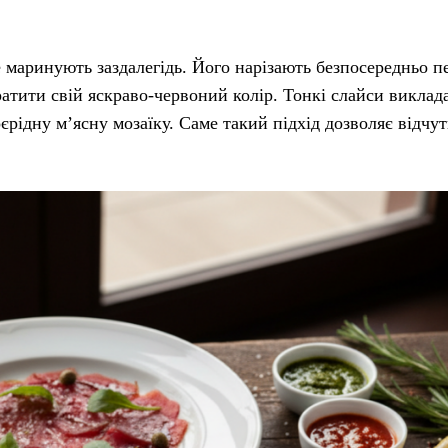
 маринують заздалегідь. Його нарізають безпосередньо п
атити свій яскраво-червоний колір. Тонкі слайси виклад
рідну м’ясну мозаїку. Саме такий підхід дозволяє відчу