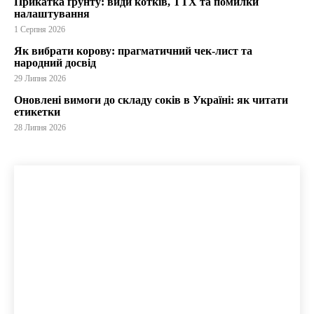
Прикатка ґрунту: види котків, ТТХ та помилки
налаштування
1 Серпня 2026
Як вибрати корову: прагматичний чек-лист та
народний досвід
29 Липня 2026
Оновлені вимоги до складу соків в Україні: як читати
етикетки
28 Липня 2026