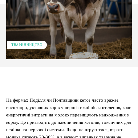
ТВАРИННИЦТВО
Facebook
X
Pinterest
WhatsApp
На фермах Поділля чи Полтавщини кетоз часто вражає
високопродуктивних корів у перші тижні після отелення, коли
енергетичні витрати на молоко перевищують надходження з
корму. Це призводить до накопичення кетонів, токсичних для
печінки та нервової системи. Якщо не втрутитися, втрати
молока сягають 20-30%, а в важких випадках тварина не