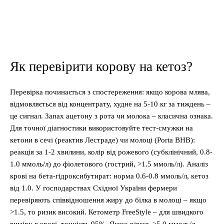
Як перевірити корову на кетоз?
Перевірка починається з спостереження: якщо корова млява,
відмовляється від концентрату, худне на 5-10 кг за тиждень –
це сигнал. Запах ацетону з рота чи молока – класична ознака.
Для точної діагностики використовуйте тест-смужки на
кетони в сечі (реактив Лестраде) чи молоці (Porta BHB):
реакція за 1-2 хвилини, колір від рожевого (субклінічний, 0.8-
1.0 ммоль/л) до фіолетового (гострий, >1.5 ммоль/л). Аналіз
крові на бета-гідроксибутират: норма 0.6-0.8 ммоль/л, кетоз
від 1.0. У господарствах Східної України фермери
перевіряють співвідношення жиру до білка в молоці – якщо
>1.5, то ризик високий. Кетометр FreeStyle – для швидкого