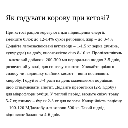
Як годувати корову при кетозі?
При кетозі раціон корегують для підвищення енергії:
зменште білок до 12-14% сухої речовини, жир – до 3-4%.
Додайте легкозасвоювані вуглеводи – 1-1.5 кг зерна (ячмінь,
кукурудза) на добу, високоякісне сіно 8-10 кг. Пропіленгліколь
– ключовий добавок: 200-300 мл перорально щодня 3-5 днів,
розведений у воді, для синтезу глюкози. Уникайте цвілого
силосу чи надлишку олійних кислот – вони посилюють
хворобу. Годуйте 3-4 рази на день маленькими порціями,
щоб стимулювати апетит. Додайте пребіотики (2-5 г/добу)
для мікрофлори рубця. У теплий період вводьте свіжу траву
5-7 кг, взимку – буряк 2-3 кг для вологи. Калорійність раціону
– 100-120 МДж/добу для корови 500 кг. Такий підхід
відновлює баланс за 4-6 днів.