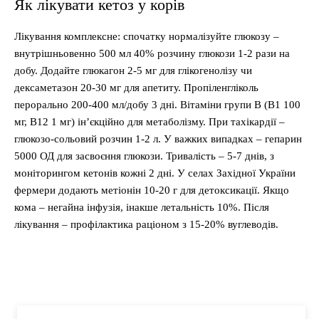
Як лікувати кетоз у корів
Лікування комплексне: спочатку нормалізуйте глюкозу –
внутрішньовенно 500 мл 40% розчину глюкози 1-2 рази на
добу. Додайте глюкагон 2-5 мг для глікогенолізу чи
дексаметазон 20-30 мг для апетиту. Пропіленгліколь
перорально 200-400 мл/добу 3 дні. Вітаміни групи B (B1 100
мг, B12 1 мг) ін’єкційно для метаболізму. При тахікардії –
глюкозо-сольовий розчин 1-2 л. У важких випадках – гепарин
5000 ОД для засвоєння глюкози. Тривалість – 5-7 днів, з
моніторингом кетонів кожні 2 дні. У селах Західної України
фермери додають метіонін 10-20 г для детоксикації. Якщо
кома – негайна інфузія, інакше летальність 10%. Після
лікування – профілактика раціоном з 15-20% вуглеводів.