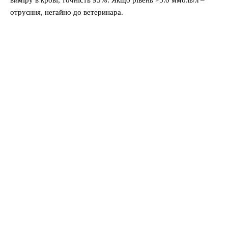
виміру в крові, точність 95%. Якщо рівень >5.0 ммоль/л –
отруєння, негайно до ветеринара.