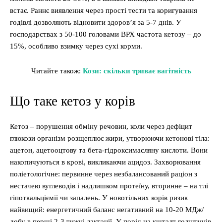
встає. Раннє виявлення через прості тести та коригування
годівлі дозволяють відновити здоров’я за 5-7 днів. У
господарствах з 50-100 головами ВРХ частота кетозу – до
15%, особливо взимку через сухі корми.
Читайте також:
Кози: скільки триває вагітність
Що таке кетоз у корів
Кетоз – порушення обміну речовин, коли через дефіцит
глюкози організм розщеплює жири, утворюючи кетонові тіла:
ацетон, ацетооцтову та бета-гідроксимасляну кислоти. Вони
накопичуються в крові, викликаючи ацидоз. Захворювання
поліетологічне: первинне через незбалансований раціон з
нестачею вуглеводів і надлишком протеїну, вторинне – на тлі
гіпоткальціємії чи запалень. У новотільних корів ризик
найвищий: енергетичний баланс негативний на 10-20 МДж/
добу в перші 2-3 тижні лактації. У порід на кшталт голштинів