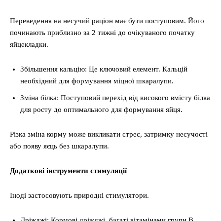
Переведення на несучий раціон має бути поступовим. Його
починають приблизно за 2 тижні до очікуваного початку
яйцекладки.
Збільшення кальцію: Це ключовий елемент. Кальцій
необхідний для формування міцної шкаралупи.
Зміна білка: Поступовий перехід від високого вмісту білка
для росту до оптимального для формування яйця.
Різка зміна корму може викликати стрес, затримку несучості
або появу яєць без шкаралупи.
Додаткові інструменти стимуляції
Іноді застосовують природні стимулятори.
Дріжджі: Кормові дріжджі, багаті вітамінами групи В,