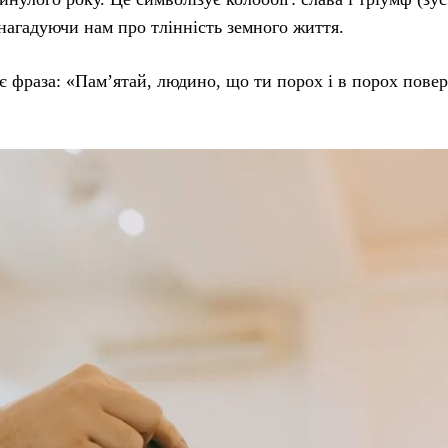
нагадуючи нам про тлінність земного життя.
є фраза: «Пам’ятай, людино, що ти порох і в порох пове