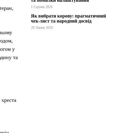
та помилки налаштування
1 Серпня 2026
теран,
Як вибрати корову: прагматичний
чек-лист та народний досвід
29 Липня 2026
нньому
годом,
Богом у
юдину та
 хреста
тріч