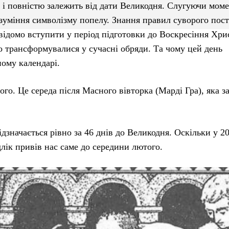
м і повністю залежить від дати Великодня. Слугуючи мом
зуміння символізму попелу. Знання правил суворого пост
свідомо вступити у період підготовки до Воскресіння Хри
го трансформувалися у сучасні обряди. Та чому цей день
ному календарі.
ого. Це середа після Масного вівторка (Марді Гра), яка 
ідзначається рівно за 46 днів до Великодня. Оскільки у 2
лік привів нас саме до середини лютого.