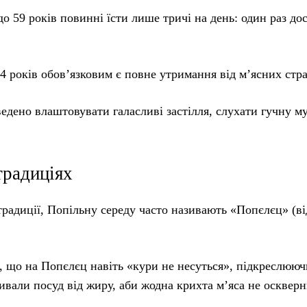
 до 59 років повинні їсти лише тричі на день: один раз дос
 14 років обов’язковим є повне утримання від м’ясних стра
ведено влаштовувати галасливі застілля, слухати гучну м
традиціях
 традиції, Попільну середу часто називають «Попєлєц» (ві
и, що на Попєлєц навіть «кури не несуться», підкреслююч
мивали посуд від жиру, аби жодна крихта м’яса не осквер