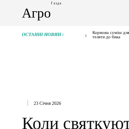
Газда
Агро
Кормова суміш для
ОСТАННІ НОВИН :
теляти до бика
23 Січня 2026
Коли святкую