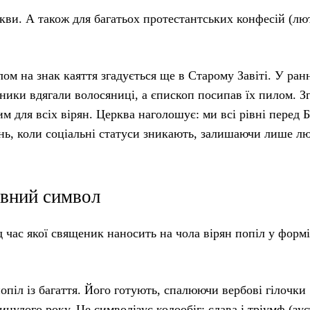
кви. А також для багатьох протестантських конфесій (лю
ом на знак каяття згадується ще в Старому Завіті. У ра
шники вдягали волосяниці, а єпископ посипав їх пилом. З
им для всіх вірян. Церква наголошує: ми всі рівні перед 
ень, коли соціальні статуси зникають, залишаючи лише л
овний символ
 час якої священик наносить на чола вірян попіл у формі
попіл із багаття. Його готують, спалюючи вербові гілочки
инулого року. Це символізує колообіг: слава і тріумф (зус