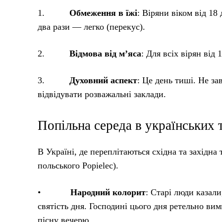
1.
Обмеження в їжі
: Віряни віком від 18
два рази — легко (перекус).
2.
Відмова від м’яса
: Для всіх вірян від
3.
Духовний аспект
: Це день тиші. Не за
відвідувати розважальні заклади.
Попільна середа в українських 
В Україні, де переплітаються східна та західна
польського Popielec).
•
Народний колорит
: Старі люди казал
святість дня. Господині цього дня ретельно ви
пісну вечерю.