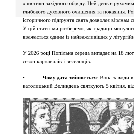
християн західного обряду. Цей день є рухоми
глибокого духовного очищення та покаяння. Ро
історичного підґрунтя свята дозволяє вірянам 
У цій статті ми розберемо, як традиції минуло
вважається одним із найважливіших у літургій
У 2026 році Попільна середа випадає на 18 лют
сезон карнавалів і веселощів.
•
Чому дата змінюється
: Вона завжди в
католицький Великдень святкують 5 квітня, від