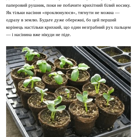
паперовий рушник, поки не побачите крихітний білий носику.
Як тільки насіння «проклюнулося», тягнути не можна —
одразу в землю. Будьте дуже обережні, бо цей перший
корінець настільки крихкий, що один незграбний рух пальцем
— і насінина вже нікуди не піде.