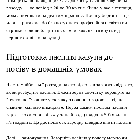
Виходить, що найкращий час для висіву насіння кавунів на
розсаду — це період з 20 по 30 квітня. Якщо у вас є теплиця,
можна починати на два тижні раніше. Посів у березні — це
марна трата сил, бо без потужного професійного світла ви
отримаєте лише бліді та кволі «нитки», які загинуть від
першого ж вітру на вулиці.
Підготовка насіння кавуна до
посіву в домашніх умовах
Якість майбутньої розсади на сто відсотків залежить від того,
як ви розбудите насіння. Власні зерна спочатку перевірте на
“пустушки”: киньте у склянку з солоною водою — ті, що
спливли, сміливо викидайте. Перед самим посівом насіння
варто трохи «прогріти» у теплій воді (градусів 50) хвилин
п’ятнадцять. Це дає поштовх зародку швидше вийти назовні.
Далі — замочування. Загорніть насіння у вологу марлю чи