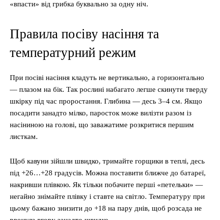
«впасти» від грибка буквально за одну ніч.
Правила посіву насіння та
температурний режим
При посіві насіння кладуть не вертикально, а горизонтально
— плазом на бік. Так рослині набагато легше скинути тверду
шкірку під час проростання. Глибина — десь 3–4 см. Якщо
посадити занадто мілко, паросток може вилізти разом із
насіниною на голові, що заважатиме розкритися першим
листкам.
Щоб кавуни зійшли швидко, тримайте горщики в теплі, десь
під +26…+28 градусів. Можна поставити ближче до батареї,
накривши плівкою. Як тільки побачите перші «петельки» —
негайно знімайте плівку і ставте на світло. Температуру при
цьому бажано знизити до +18 на пару днів, щоб розсада не