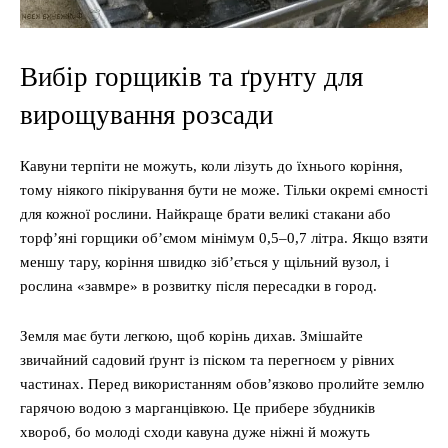
Вибір горщиків та ґрунту для
вирощування розсади
Кавуни терпіти не можуть, коли лізуть до їхнього коріння,
тому ніякого пікірування бути не може. Тільки окремі ємності
для кожної рослини. Найкраще брати великі стакани або
торф’яні горщики об’ємом мінімум 0,5–0,7 літра. Якщо взяти
меншу тару, коріння швидко зіб’ється у щільний вузол, і
рослина «завмре» в розвитку після пересадки в город.
Земля має бути легкою, щоб корінь дихав. Змішайте
звичайний садовий ґрунт із піском та перегноєм у рівних
частинах. Перед використанням обов’язково пролийте землю
гарячою водою з марганцівкою. Це прибере збудників
хвороб, бо молоді сходи кавуна дуже ніжні й можуть