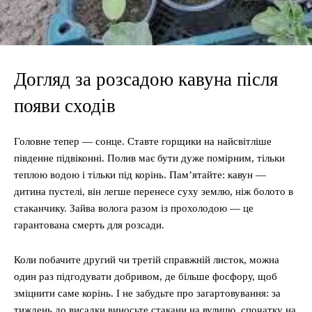
Догляд за розсадою кавуна після
появи сходів
Головне тепер — сонце. Ставте горщики на найсвітліше
південне підвіконні. Полив має бути дуже помірним, тільки
теплою водою і тільки під корінь. Пам’ятайте: кавун —
дитина пустелі, він легше перенесе суху землю, ніж болото в
стаканчику. Зайва волога разом із прохолодою — це
гарантована смерть для розсади.
Коли побачите другий чи третій справжній листок, можна
один раз підгодувати добривом, де більше фосфору, щоб
зміцнити саме корінь. І не забудьте про загартовування: за
тиждень до висадки виносьте стакани на вулицю, спочатку на