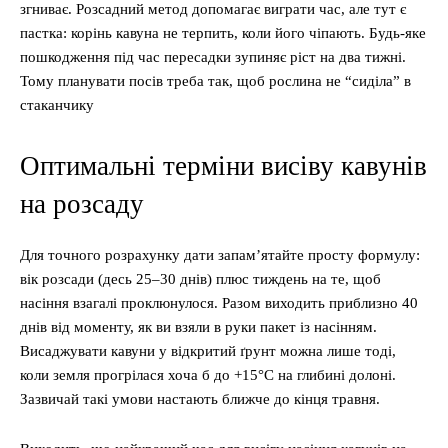
згниває. Розсадний метод допомагає виграти час, але тут є
пастка: корінь кавуна не терпить, коли його чіпають. Будь-яке
пошкодження під час пересадки зупиняє ріст на два тижні.
Тому планувати посів треба так, щоб рослина не “сиділа” в
стаканчику
Оптимальні терміни висіву кавунів
на розсаду
Для точного розрахунку дати запам’ятайте просту формулу:
вік розсади (десь 25–30 днів) плюс тиждень на те, щоб
насіння взагалі проклюнулося. Разом виходить приблизно 40
днів від моменту, як ви взяли в руки пакет із насінням.
Висаджувати кавуни у відкритий ґрунт можна лише тоді,
коли земля прогрілася хоча б до +15°C на глибині долоні.
Зазвичай такі умови настають ближче до кінця травня.