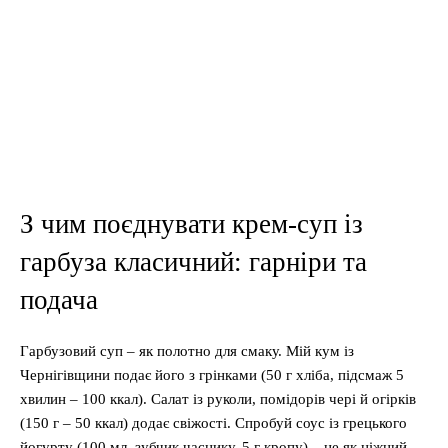
З чим поєднувати крем-суп із
гарбуза класичний: гарніри та
подача
Гарбузовий суп – як полотно для смаку. Мій кум із
Чернігівщини подає його з грінками (50 г хліба, підсмаж 5
хвилин – 100 ккал). Салат із руколи, помідорів чері й огірків
(150 г – 50 ккал) додає свіжості. Спробуй соус із грецького
йогурту (100 мл, зубчик часнику, 5 г кропу) – це як ніжний