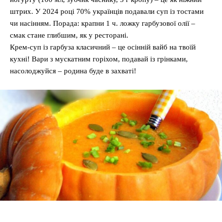
штрих. У 2024 році 70% українців подавали суп із тостами
чи насінням. Порада: крапни 1 ч. ложку гарбузової олії –
смак стане глибшим, як у ресторані.
Крем-суп із гарбуза класичний – це осінній вайб на твоїй
кухні! Вари з мускатним горіхом, подавай із грінками,
насолоджуйся – родина буде в захваті!