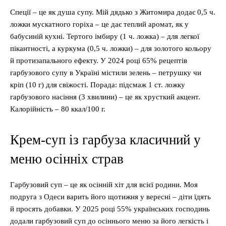
Спеції – це як душа супу. Мій дядько з Житомира додає 0,5 ч.
ложки мускатного горіха – це дає теплий аромат, як у
бабусиній кухні. Тертого імбиру (1 ч. ложка) – для легкої
пікантності, а куркума (0,5 ч. ложки) – для золотого кольору
й протизапального ефекту. У 2024 році 65% рецептів
гарбузового супу в Україні містили зелень – петрушку чи
кріп (10 г) для свіжості. Порада: підсмаж 1 ст. ложку
гарбузового насіння (3 хвилини) – це як хрусткий акцент.
Калорійність – 80 ккал/100 г.
Крем-суп із гарбуза класичний у
меню осінніх страв
Гарбузовий суп – це як осінній хіт для всієї родини. Моя
подруга з Одеси варить його щотижня у вересні – діти їдять
й просять добавки. У 2025 році 55% українських господинь
додали гарбузовий суп до осіннього меню за його легкість і