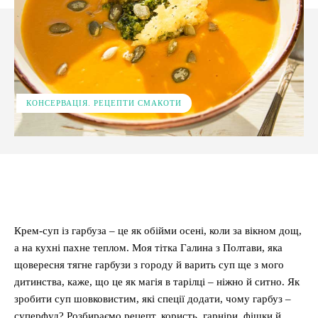
КОНСЕРВАЦІЯ. РЕЦЕПТИ СМАКОТИ
Facebook
X
Pinterest
WhatsApp
Крем-суп із гарбуза – це як обійми осені, коли за вікном дощ,
а на кухні пахне теплом. Моя тітка Галина з Полтави, яка
щовересня тягне гарбузи з городу й варить суп ще з мого
дитинства, каже, що це як магія в тарілці – ніжно й ситно. Як
зробити суп шовковистим, які спеції додати, чому гарбуз –
суперфуд? Розбираємо рецепт, користь, гарніри, фішки й