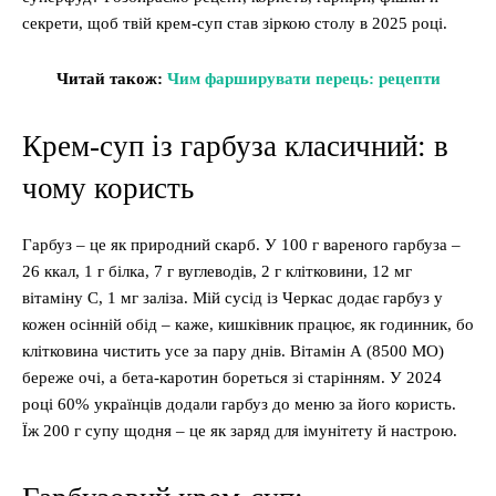
секрети, щоб твій крем-суп став зіркою столу в 2025 році.
Читай також:
Чим фарширувати перець: рецепти
Крем-суп із гарбуза класичний: в
чому користь
Гарбуз – це як природний скарб. У 100 г вареного гарбуза –
26 ккал, 1 г білка, 7 г вуглеводів, 2 г клітковини, 12 мг
вітаміну С, 1 мг заліза. Мій сусід із Черкас додає гарбуз у
кожен осінній обід – каже, кишківник працює, як годинник, бо
клітковина чистить усе за пару днів. Вітамін А (8500 МО)
береже очі, а бета-каротин бореться зі старінням. У 2024
році 60% українців додали гарбуз до меню за його користь.
Їж 200 г супу щодня – це як заряд для імунітету й настрою.