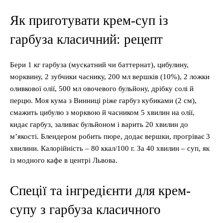
Як приготувати крем-суп із
гарбуза класичний: рецепт
Бери 1 кг гарбуза (мускатний чи баттернат), цибулину,
морквину, 2 зубчики часнику, 200 мл вершків (10%), 2 ложки
оливкової олії, 500 мл овочевого бульйону, дрібку солі й
перцю. Моя кума з Винниці ріже гарбуз кубиками (2 см),
смажить цибулю з морквою й часником 5 хвилин на олії,
кидає гарбуз, заливає бульйоном і варить 20 хвилин до
м’якості. Блендером робить пюре, додає вершки, прогріває 3
хвилини. Калорійність – 80 ккал/100 г. За 40 хвилин – суп, як
із модного кафе в центрі Львова.
Спеції та інгредієнти для крем-
супу з гарбуза класичного