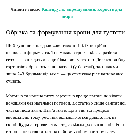
Читайте також:
Календула: вирощування, користь для
шкіри
Обрізка та формування крони для густоти
Щоб кущі не виглядали «лисими» в тіні, їх потрібно
правильно формувати. Тис можна стригти кілька разів за
сезон — він віддячить ще більшою густотою. Деревоподібну
гортензію обрізають рано навесні (у березні), залишаючи
лише 2–3 бруньки від землі — це стимулює ріст величезних
суцвіть.
Магонію та крупнолисту гортензію краще взагалі не чіпати
ножицями без нагальної потреби. Достатньо лише санітарної
чистки після зими. Пам’ятайте, що в тіні всі процеси
вповільнені, тому рослини відновлюються довше, ніж на
сонці. Будьте терплячими, і через кілька років ваша північна
сторона перетвориться на найстатуснішу частину саду.