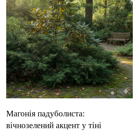
Магонія падуболиста:
вічнозелений акцент у тіні