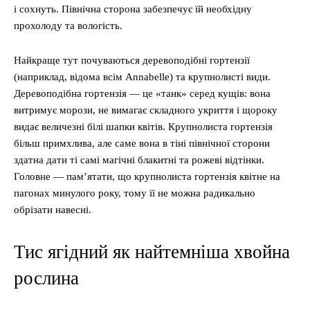
і сохнуть. Північна сторона забезпечує їй необхідну
прохолоду та вологість.
Найкраще тут почуваються деревоподібні гортензії
(наприклад, відома всім Annabelle) та крупнолисті види.
Деревоподібна гортензія — це «танк» серед кущів: вона
витримує морози, не вимагає складного укриття і щороку
видає величезні білі шапки квітів. Крупнолиста гортензія
більш примхлива, але саме вона в тіні північної сторони
здатна дати ті самі магічні блакитні та рожеві відтінки.
Головне — пам’ятати, що крупнолиста гортензія квітне на
пагонах минулого року, тому її не можна радикально
обрізати навесні.
Тис ягідний як найтемніша хвойна
рослина