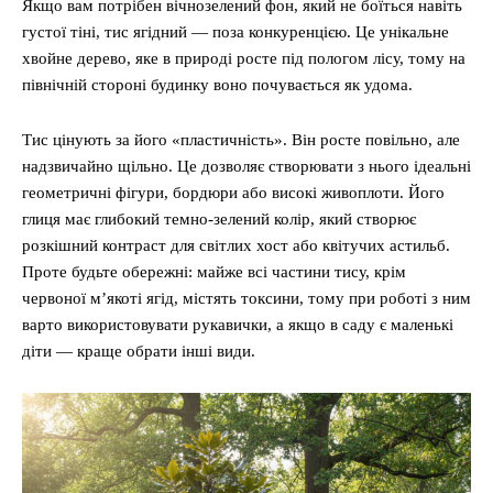
Якщо вам потрібен вічнозелений фон, який не боїться навіть
густої тіні, тис ягідний — поза конкуренцією. Це унікальне
хвойне дерево, яке в природі росте під пологом лісу, тому на
північній стороні будинку воно почувається як удома.
Тис цінують за його «пластичність». Він росте повільно, але
надзвичайно щільно. Це дозволяє створювати з нього ідеальні
геометричні фігури, бордюри або високі живоплоти. Його
глиця має глибокий темно-зелений колір, який створює
розкішний контраст для світлих хост або квітучих астильб.
Проте будьте обережні: майже всі частини тису, крім
червоної м’якоті ягід, містять токсини, тому при роботі з ним
варто використовувати рукавички, а якщо в саду є маленькі
діти — краще обрати інші види.