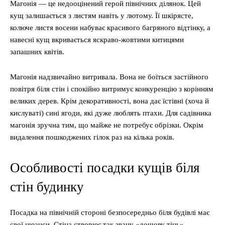
Магонія — це недооцінений герой північних ділянок. Цей
кущ залишається з листям навіть у лютому. Її шкірясте,
колюче листя восени набуває красивого багряного відтінку, а
навесні кущ вкривається яскраво-жовтими китицями
запашних квітів.
Магонія надзвичайно витривала. Вона не боїться застійного
повітря біля стін і спокійно витримує конкуренцію з корінням
великих дерев. Крім декоративності, вона дає їстівні (хоча й
кислуваті) сині ягоди, які дуже люблять птахи. Для садівника
магонія зручна тим, що майже не потребує обрізки. Окрім
видалення пошкоджених гілок раз на кілька років.
Особливості посадки кущів біля
стін будинку
Посадка на північній стороні безпосередньо біля будівлі має
свої нюанси. Стіна створює так звану «дощову тінь» —