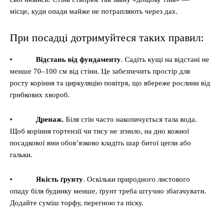
місце, куди опади майже не потрапляють через дах.
При посадці дотримуйтеся таких правил:
•
Відстань від фундаменту
. Садіть кущі на відстані не
менше 70–100 см від стіни. Це забезпечить простір для
росту коріння та циркуляцію повітря, що вбереже рослини від
грибкових хвороб.
•
Дренаж.
Біля стін часто накопичується тала вода.
Щоб коріння гортензії чи тису не згнило, на дно кожної
посадкової ями обов’язково кладіть шар битої цегли або
гальки.
•
Якість ґрунту
. Оскільки природного листового
опаду біля будинку менше, ґрунт треба штучно збагачувати.
Додайте суміш торфу, перегною та піску.