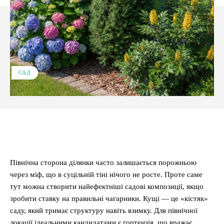
САД
Facebook
X
Pinterest
WhatsApp
Північна сторона ділянки часто залишається порожньою
через міф, що в суцільній тіні нічого не росте. Проте саме
тут можна створити найефектніші садові композиції, якщо
зробити ставку на правильні чагарники. Кущі — це «кістяк»
саду, який тримає структуру навіть взимку. Для північної
локації ідеальними кандидатами є гортензія, що вражає