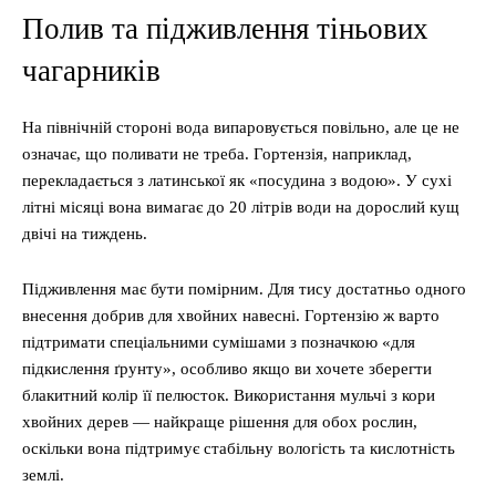
Полив та підживлення тіньових
чагарників
На північній стороні вода випаровується повільно, але це не
означає, що поливати не треба. Гортензія, наприклад,
перекладається з латинської як «посудина з водою». У сухі
літні місяці вона вимагає до 20 літрів води на дорослий кущ
двічі на тиждень.
Підживлення має бути помірним. Для тису достатньо одного
внесення добрив для хвойних навесні. Гортензію ж варто
підтримати спеціальними сумішами з позначкою «для
підкислення ґрунту», особливо якщо ви хочете зберегти
блакитний колір її пелюсток. Використання мульчі з кори
хвойних дерев — найкраще рішення для обох рослин,
оскільки вона підтримує стабільну вологість та кислотність
землі.