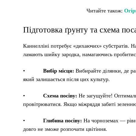
Читайте також:
Огір
Підготовка ґрунту та схема пос
Каннелліні потребує «дихаючих» субстратів. На
ламають шийку зародка, намагаючись пробитися
•
Вибір місця:
Вибирайте ділянки, де ра
який залишається після цих культур.
•
Схема посіву:
Не загущуйте! Оптималь
провітрюватися. Якщо міжряддя забиті зеленню,
•
Глибина посіву:
На чорноземах — рівн
довго не зможе розпочати цвітіння.