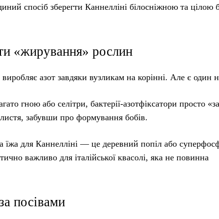
єдиний спосіб зберегти Каннелліні білосніжною та цілою 
ути «жирування» рослин
 виробляє азот завдяки вузликам на корінні. Але є один 
гато гною або селітри, бактерії-азотфіксатори просто «з
листя, забувши про формування бобів.
 їжа для Каннелліні — це деревний попіл або суперфосф
ично важливо для італійської квасолі, яка не повинна
за посівами