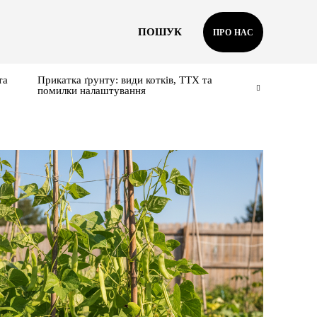
ПОШУК
ПРО НАС
та
Прикатка ґрунту: види котків, ТТХ та
помилки налаштування