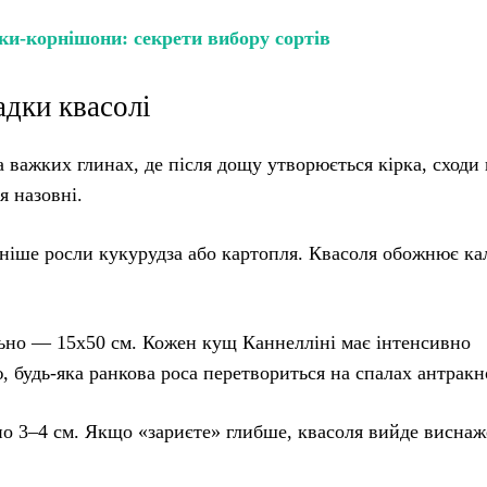
ки-корнішони: секрети вибору сортів
адки квасолі
 важких глинах, де після дощу утворюється кірка, сходи
 назовні.
ніше росли кукурудза або картопля. Квасоля обожнює кал
но — 15х50 см. Кожен кущ Каннелліні має інтенсивно
 будь-яка ранкова роса перетвориться на спалах антракн
о 3–4 см. Якщо «зариєте» глибше, квасоля вийде виснаж