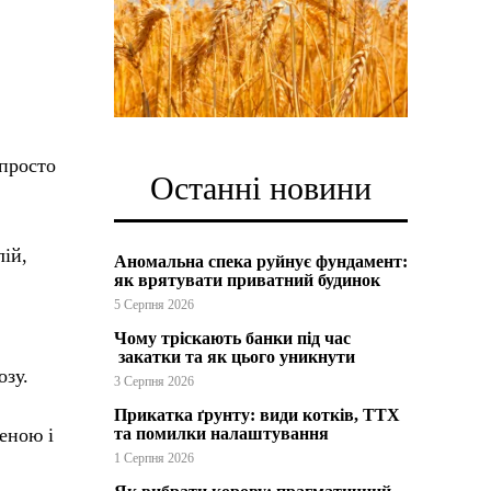
 просто
Останні новини
ій,
Аномальна спека руйнує фундамент:
як врятувати приватний будинок
5 Серпня 2026
Чому тріскають банки під час
закатки та як цього уникнути
озу.
3 Серпня 2026
Прикатка ґрунту: види котків, ТТХ
еною і
та помилки налаштування
1 Серпня 2026