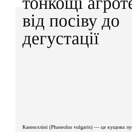
тонкощі агрот
від посіву до
дегустації
Facebook
X
ПОДІЛІТЬСЯ
Каннелліні (Phaseolus vulgaris) — це кущова л