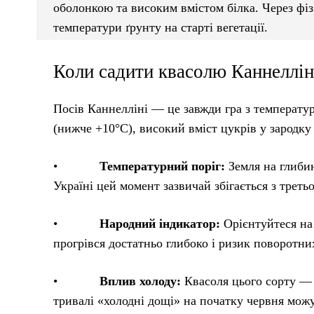
оболонкою та високим вмістом білка. Через фізі
температури ґрунту на старті вегетації.
Коли садити квасолю Каннелліні
Посів Каннелліні — це завжди гра з температу
(нижче +10°C), високий вміст цукрів у зародку
•
Температурний поріг:
Земля на глиби
Україні цей момент зазвичай збігається з трет
•
Народний індикатор:
Орієнтуйтеся на 
прогрівся достатньо глибоко і ризик поворотни
•
Вплив холоду:
Квасоля цього сорту — 
тривалі «холодні дощі» на початку червня можу