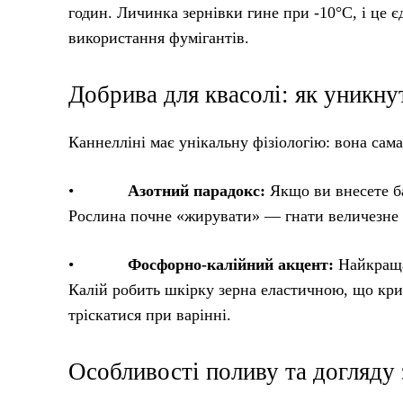
годин. Личинка зернівки гине при -10°C, і це 
використання фумігантів.
Добрива для квасолі: як уникн
Каннелліні має унікальну фізіологію: вона сама
•
Азотний парадокс:
Якщо ви внесете ба
Рослина почне «жирувати» — гнати величезне 
•
Фосфорно-калійний акцент:
Найкраща
Калій робить шкірку зерна еластичною, що крит
тріскатися при варінні.
Особливості поливу та догляду 