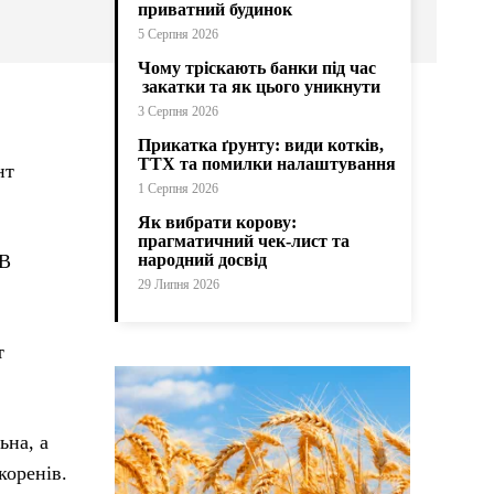
приватний будинок
5 Серпня 2026
Чому тріскають банки під час
закатки та як цього уникнути
3 Серпня 2026
Прикатка ґрунту: види котків,
ТТХ та помилки налаштування
нт
1 Серпня 2026
Як вибрати корову:
прагматичний чек-лист та
 В
народний досвід
29 Липня 2026
т
ьна, а
коренів.