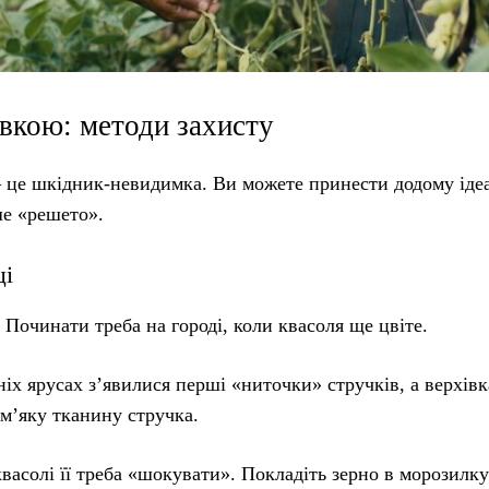
івкою: методи захисту
 — це шкідник-невидимка. Ви можете принести додому іде
ше «решето».
ці
Починати треба на городі, коли квасоля ще цвіте.
іх ярусах з’явилися перші «ниточки» стручків, а верхів
 м’яку тканину стручка.
васолі її треба «шокувати». Покладіть зерно в морозилку