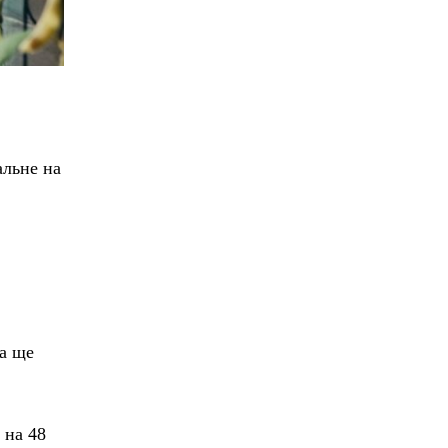
альне на
ка ще
 на 48