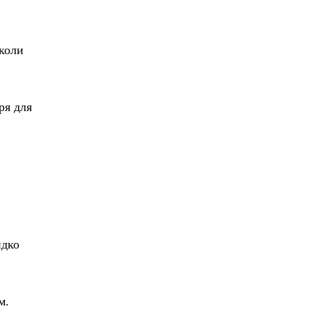
 коли
ря для
идко
м.