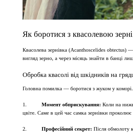
Як боротися з квасолевою зерн
Квасолева зернівка (Acanthoscelides obtectus)
вигляд зерно, а через місяць знайти в банці ли
Обробка квасолі від шкідників на гряд
Головна помилка — боротися з жуком у коморі. 
1.
Момент обприскування:
Коли на нижн
цвіте. Саме в цей час самка зернівки проколює
2.
Професійний секрет:
Після обмолоту к