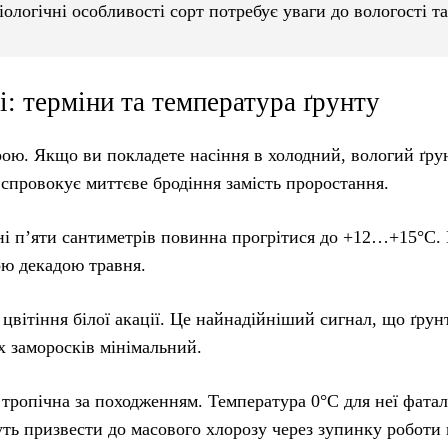
ологічні особливості сорт потребує уваги до вологості та
: терміни та температура ґрунту
рою. Якщо ви покладете насіння в холодний, вологий ґру
 спровокує миттєве бродіння замість проростання.
ні п’яти сантиметрів повинна прогрітися до +12…+15°C.
ьою декадою травня.
цвітіння білої акації. Це найнадійніший сигнал, що ґрун
х заморосків мінімальний.
тропічна за походженням. Температура 0°C для неї фатал
ть призвести до масового хлорозу через зупинку роботи 