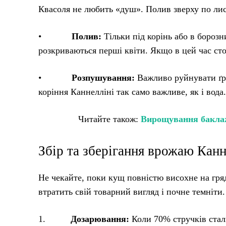
Квасоля не любить «душ». Полив зверху по лис
•
Полив:
Тільки під корінь або в борозн
розкриваються перші квіти. Якщо в цей час стої
•
Розпушування:
Важливо руйнувати ґру
коріння Каннелліні так само важливе, як і вода.
Читайте також:
Вирощування баклажа
Збір та зберігання врожаю Канн
Не чекайте, поки кущ повністю висохне на гря
втратить свій товарний вигляд і почне темніти.
1.
Дозарювання:
Коли 70% стручків стал