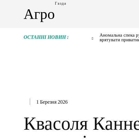
Газда
Агро
Аномальна спека р
ОСТАННІ НОВИН :
врятувати приватн
1 Березня 2026
Квасоля Канне