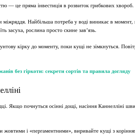
тю — це пряма інвестиція в розвиток грибкових хвороб.
и міжряддя. Найбільша потреба у воді виникає в момент,
ть засуха, рослина просто скине зав’язь.
нтову кірку до моменту, поки кущі не зімкнуться. Повіт
нів без гіркоти: секрети сортів та правила догляду
елліні
дці. Якщо почнуться осінні дощі, насіння Каннелліні шв
и жовтими і «пергаментними», виривайте кущі з коріння