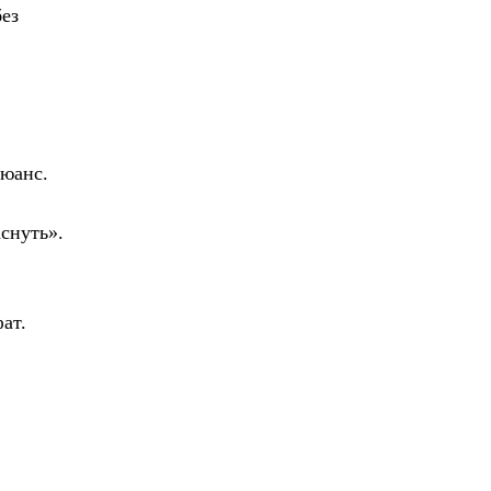
без
нюанс.
аснуть».
ат.