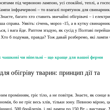
осятами під червоною лампою, усі спокійні, теплі, а госп
ампи інфрачервоні – то взагалі порятунок для свинарник
Знаєте, багато хто ставить звичайні обігрівачі – і електр
а справа. Уявіть: січень, мороз -15, а в кутку свинарник
ся, і вага йде. Раптом згадую, як сусід у Полтаві перейш
. Хто б подумав, правда? Тож давай розберемо, які лампи 
: чашкові чи ніпельні – що краще для вашої ферми
ля обігріву тварин: принцип дії та
им промінням, гріє тіло, а не повітря. Знаєте, як сонце 
номія, бо не гріє весь хлів, тільки зону. Певною мірою, ц
інниці, 500 бройлерів, і дві лампи по 150 Вт – вистачає