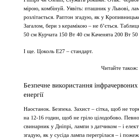
мірою, комбінуй. Уявіть: пташник у Львові, л
розлітається. Раптон згадую, як у Кропивницько
Загалом, бери з керамікою – не б’ється. Табли
50 см Курчата 150 Вт 40 см Каченята 200 Вт 50 
І ще. Цоколь E27 – стандарт.
Читайте також
Безпечне використання інфрачервоних 
енергії
Наостанок. Безпека. Захист – сітка, щоб не торк
на 12-16 годин, щоб не гріло цілодобово. Певн
свинарник у Дніпрі, лампи з датчиком – і елек
згадую, як у сусіда лампа перегрілася – і поже