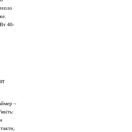
тепло
ке.
Вт 40-
ат
аймер –
явіть:
н
нтакти,