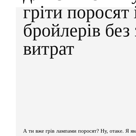
гріти поросят 
бройлерів без
витрат
Facebook
X
ПОДІЛІТЬСЯ
А ти вже грів лампами поросят? Ну, отаке. Я як