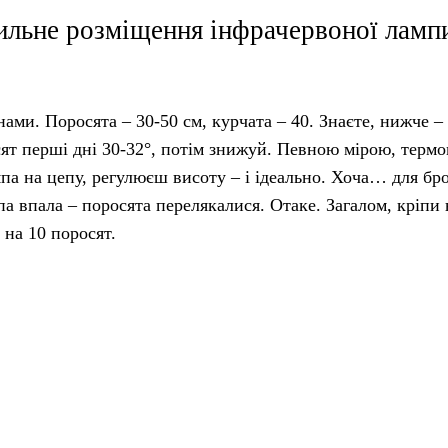
ильне розміщення інфрачервоної ламп
ами. Поросята – 30-50 см, курчата – 40. Знаєте, нижче – 
сят перші дні 30-32°, потім знижуй. Певною мірою, терм
мпа на цепу, регулюєш висоту – і ідеально. Хоча… для бр
мпа впала – поросята перелякалися. Отаке. Загалом, кріпи 
 на 10 поросят.