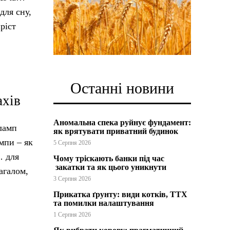
для сну,
ріст
Останні новини
ахів
Аномальна спека руйнує фундамент:
 ламп
як врятувати приватний будинок
мпи – як
5 Серпня 2026
… для
Чому тріскають банки під час
закатки та як цього уникнути
агалом,
3 Серпня 2026
Прикатка ґрунту: види котків, ТТХ
та помилки налаштування
1 Серпня 2026