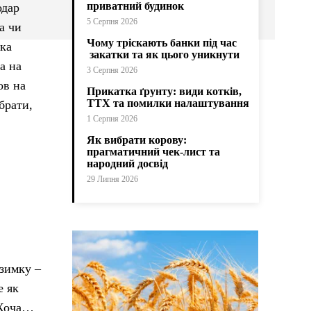
приватний будинок
одар
5 Серпня 2026
а чи
Чому тріскають банки під час
ика
закатки та як цього уникнути
а на
3 Серпня 2026
ов на
Прикатка ґрунту: види котків,
ТТХ та помилки налаштування
брати,
1 Серпня 2026
Як вибрати корову:
прагматичний чек-лист та
народний досвід
29 Липня 2026
взимку –
е як
. Хоча…