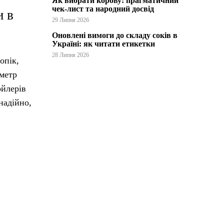
Як вибрати корову: прагматичний
чек-лист та народний досвід
и в
29 Липня 2026
Оновлені вимоги до складу соків в
Україні: як читати етикетки
28 Липня 2026
опік,
ометр
ойлерів
надійно,