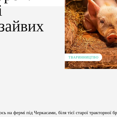
і
 зайвих
ТВАРИННИЦТВО
Pinterest
WhatsApp
ось на фермі під Черкасами, біля тієї старої тракторної б