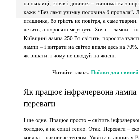
на околиці, стояв і дивився – свиноматка з пор
каже: “Без ламп узимку половина б пропала”. Л
пташника, бо гріють не повітря, а саме тварин. 
летить, а поросята мерзнуть. Хоча… лампи – інш
Київщині лампа 250 Вт світить, поросята тулять
лампи – і витрати на світло впали десь на 70%
як вішати, і чому не шкодуй на якісні.
Читайте також:
Поїлки для свиней
Як працює інфрачервона лампа д
переваги
І ще одне. Працює просто – світить інфрачервон
холодно, а на сонці тепло. Отак. Переваги – еко
ковдра – накриває теплом. Уявіть: пташник у В