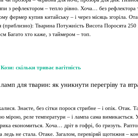
ампи з рефлектором – тепло рівно. Хоча… без рефлектора 
му фермер купив китайську – і через місяць згоріла. Ота
ця (приблизно): Тварина Потужність Висота Поросята 250 
см Багато хто каже, з таймером – топ.
:
Кози: скільки триває вагітність
ламп для тварин: як уникнути перегріву та втр
алися. Знаєте, без сітки порося стрибне – і опік. Отак. Т
ою мірою, реле температури – і лампа сама вимикається. У
трика економиться. Хоча… дріт в гофрі, бо гризуть. Рапто
жа ледь не стала. Отаке. Загалом, перевіряй щотижня – ко