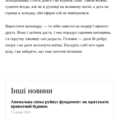
холодильнику стоїть довго і не втрачає сили. Також можна
сушити ягоди, але не в духовці на великому вогні, а десь на
горищі в холодку, аби ефірні олії не вивітрилися.
Виростити шизандру — то ніби завести на подвір’ї вірного
друга. Вона і затінок дасть, і око порадує гарними китицями,
і в скрутну хвилину сил додасть. Головне — дати їй добру
опору і не дати засохнути влітку. Посадіть собі хоч один
кущ, і ви забудете, що таке аптечні вітаміни.
Інші новини
Аномальна спека руйнує фундамент: як врятувати
приватний будинок
5 Серпня 2026