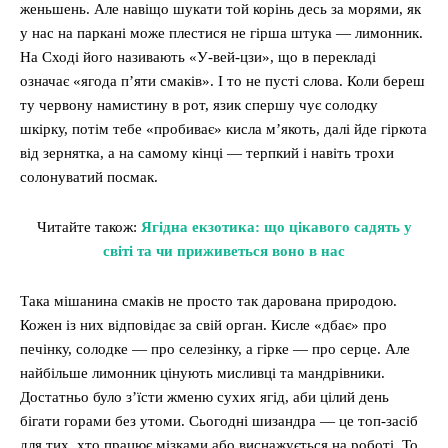
женьшень. Але навіщо шукати той корінь десь за морями, як
у нас на паркані може плестися не гірша штука — лимонник.
На Сході його називають «У-вей-цзи», що в перекладі
означає «ягода п’яти смаків». І то не пусті слова. Коли береш
ту червону намистину в рот, язик спершу чує солодку
шкірку, потім тебе «пробиває» кисла м’якоть, далі йде гіркота
від зернятка, а на самому кінці — терпкий і навіть трохи
солонуватий посмак.
Читайте також:
Ягідна екзотика: що цікавого садять у
світі та чи приживеться воно в нас
Така мішанина смаків не просто так дарована природою.
Кожен із них відповідає за свій орган. Кисле «дбає» про
печінку, солодке — про селезінку, а гірке — про серце. Але
найбільше лимонник цінують мисливці та мандрівники.
Достатньо було з’їсти жменю сухих ягід, аби цілий день
бігати горами без утоми. Сьогодні шизандра — це топ-засіб
для тих, хто працює мізками або виснажується на роботі. То