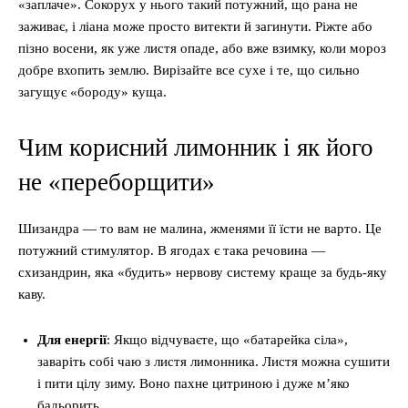
«заплаче». Сокорух у нього такий потужний, що рана не
заживає, і ліана може просто витекти й загинути. Ріжте або
пізно восени, як уже листя опаде, або вже взимку, коли мороз
добре вхопить землю. Вирізайте все сухе і те, що сильно
загущує «бороду» куща.
Чим корисний лимонник і як його
не «переборщити»
Шизандра — то вам не малина, жменями її їсти не варто. Це
потужний стимулятор. В ягодах є така речовина —
схизандрин, яка «будить» нервову систему краще за будь-яку
каву.
Для енергії
: Якщо відчуваєте, що «батарейка сіла»,
заваріть собі чаю з листя лимонника. Листя можна сушити
і пити цілу зиму. Воно пахне цитриною і дуже м’яко
бадьорить.