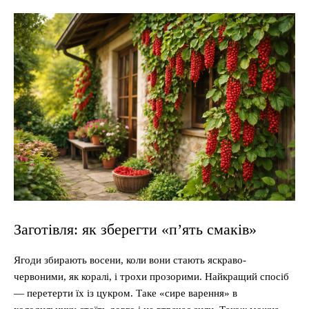
Заготівля: як зберегти «п’ять смаків»
Ягоди збирають восени, коли вони стають яскраво-
червоними, як коралі, і трохи прозорими. Найкращий спосіб
— перетерти їх із цукром. Таке «сире варення» в