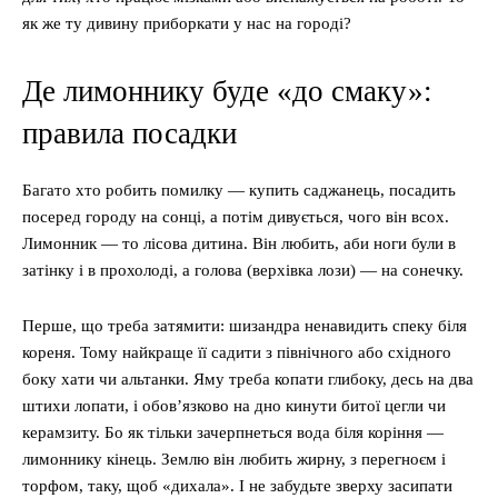
як же ту дивину приборкати у нас на городі?
Де лимоннику буде «до смаку»:
правила посадки
Багато хто робить помилку — купить саджанець, посадить
посеред городу на сонці, а потім дивується, чого він всох.
Лимонник — то лісова дитина. Він любить, аби ноги були в
затінку і в прохолоді, а голова (верхівка лози) — на сонечку.
Перше, що треба затямити: шизандра ненавидить спеку біля
кореня. Тому найкраще її садити з північного або східного
боку хати чи альтанки. Яму треба копати глибоку, десь на два
штихи лопати, і обов’язково на дно кинути битої цегли чи
керамзиту. Бо як тільки зачерпнеться вода біля коріння —
лимоннику кінець. Землю він любить жирну, з перегноєм і
торфом, таку, щоб «дихала». І не забудьте зверху засипати