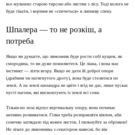
все мульчею: старою тирсою або листям з лісу. Тоді волога не
буде тікати, і коріння не «спечеться» в липневу спеку.
Шпалера — то не розкіш, а
потреба
Якщо ви думаєте, що лимонник буде рости собі кущем, як
смородина, то ви дуже помиляєтеся. Це ліана, і вона має
інстинкт — лізти вгору. Якщо не дати їй доброї опори
(драбини чи натягнутого дроту), вона буде стелитися по
землі. А на землі шизандра не цвіте і ягід не дає, лише пускає
пусті пагони, які висмоктують із землі всі соки.
Тільки-но лоза відчує вертикальну опору, вона починає
активно розвиватися. Гілки треба розправляти віялом, аби
сонечко заглядало під кожен листок. І пильнуйте за обрізкою!
Не лізьте до лимонника з секатором навесні, бо він