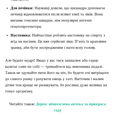
Для печінки:
Науковці довели, що шизандра допомагає
печінці відновлюватися після всякої хімії та ліків. Вона
виганяє токсини швидше, ніж популярні аптечні
гепатопротектори.
Настоянка
: Найчастіше роблять настоянку на спирту з
ягід чи насіння. Це вже серйозні ліки. П’ють їх краплями
зранку, аби бути зосередженим і мати ясну голову.
Але будьте мудрі! Якщо у вас тиск зашкалює або серце
калатає саме по собі — тримайтеся від лимонника подалі.
Також не здумайте пити його на ніч, бо будете очі витріщати
до самого ранку і рахувати овець у хаті. Вагітним і малим
дітям теж краще не ризикувати, бо рослина дуже впливає на
тонус організму.
Читайте також:
Дерен: вічнозелена аптека та прикраса
саду