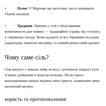
•
Назва
: У Марокко цю заготовку часто називають
l’hamd marakad.
•
Традиція
: Лимони у солі є обов’язковим
компонентом для тажину — традиційної страви, яку готують
у глиняному посуді. Вони додають м’ясу баранини чи курки
характерну, пікантну кислинку та свіжий цитрусовий аромат.
Чому саме сіль?
Сіль витягує з лимона зайву вологу і допомагає шкірці стати
м’якою, руйнуючи її жорсткі волокна. Після такого
консервування шкірка втрачає свою гіркоту, залишаючи лише
насичений аромат.
користь та протипоказання