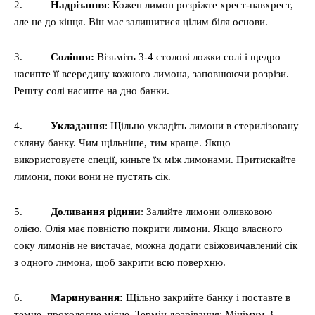
2.
Надрізання
: Кожен лимон розріжте хрест-навхрест,
але не до кінця. Він має залишитися цілим біля основи.
3.
Соління:
Візьміть 3-4 столові ложки солі і щедро
насипте її всередину кожного лимона, заповнюючи розрізи.
Решту солі насипте на дно банки.
4.
Укладання
: Щільно укладіть лимони в стерилізовану
скляну банку. Чим щільніше, тим краще. Якщо
використовуєте спеції, киньте їх між лимонами. Притискайте
лимони, поки вони не пустять сік.
5.
Доливання рідини
: Залийте лимони оливковою
олією. Олія має повністю покрити лимони. Якщо власного
соку лимонів не вистачає, можна додати свіжовичавлений сік
з одного лимона, щоб закрити всю поверхню.
6.
Маринування:
Щільно закрийте банку і поставте в
темне, прохолодне місце. Термін дозрівання: Мінімум 3