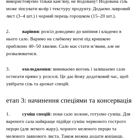
використовуємо тільки кам’яну, не йодовану! Йодована сіль
може зіпсувати колір і текстуру продукту. Додаємо лавровий
лист (3–4 шт.) і чорний перець горошком (15–20 шт.).
2.
варіння
: розсіл доводимо до кипіння і кладемо в
нього сало. Варимо на слабкому вогні під кришкою
приблизно 40–50 хвилин. Сало має стати м’яким, але не
розвалюватися.
3.
охолодження:
вимикаємо вогонь і залишаємо сало
остигати прямо у розсолі. Це дає йому додатковий час, щоб
увібрати сіль та аромат спецій.
етап 3: начинення спеціями та консервація
1.
суміш спецій:
поки сало холоне, готуємо суміш. Для
вареного сала найкраще підійде суміш червоного гострого
перцю (для легкого жару), чорного меленого перцю та
меленого лаврового листа. Також можна додати коріандр.