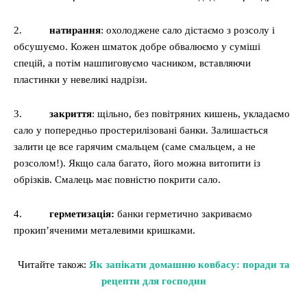
2.
натирання
: охолоджене сало дістаємо з розсолу і
обсушуємо. Кожен шматок добре обвалюємо у суміші
спецій, а потім нашпиговуємо часником, вставляючи
пластинки у невеликі надрізи.
3.
закриття
: щільно, без повітряних кишень, укладаємо
сало у попередньо простерилізовані банки. Залишається
залити це все гарячим смальцем (саме смальцем, а не
розсолом!). Якщо сала багато, його можна витопити із
обрізків. Смалець має повністю покрити сало.
4.
герметизація:
банки герметично закриваємо
прокип’яченими металевими кришками.
Читайте також:
Як запікати домашню ковбасу: поради та
рецепти для господин