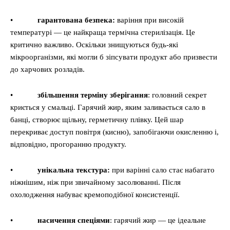
•
гарантована безпека:
варіння при високій
температурі — це найкраща термічна стерилізація. Це
критично важливо. Оскільки знищуються будь-які
мікроорганізми, які могли б зіпсувати продукт або призвести
до харчових розладів.
•
збільшення терміну зберігання
: головний секрет
криється у смальці. Гарячий жир, яким заливається сало в
банці, створює щільну, герметичну плівку. Цей шар
перекриває доступ повітря (кисню), запобігаючи окисленню і,
відповідно, прогоранню продукту.
•
унікальна текстура:
при варінні сало стає набагато
ніжнішим, ніж при звичайному засолюванні. Після
охолодження набуває кремоподібної консистенції.
•
насичення спеціями
: гарячий жир — це ідеальне