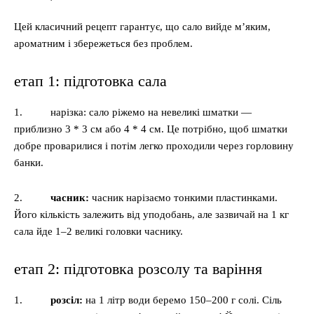
Цей класичний рецепт гарантує, що сало вийде м’яким,
ароматним і збережеться без проблем.
етап 1: підготовка сала
1. нарізка: сало ріжемо на невеликі шматки —
приблизно 3 * 3 см або 4 * 4 см. Це потрібно, щоб шматки
добре проварилися і потім легко проходили через горловину
банки.
2.
часник:
часник нарізаємо тонкими пластинками.
Його кількість залежить від уподобань, але зазвичай на 1 кг
сала йде 1–2 великі головки часнику.
етап 2: підготовка розсолу та варіння
1.
розсіл:
на 1 літр води беремо 150–200 г солі. Сіль