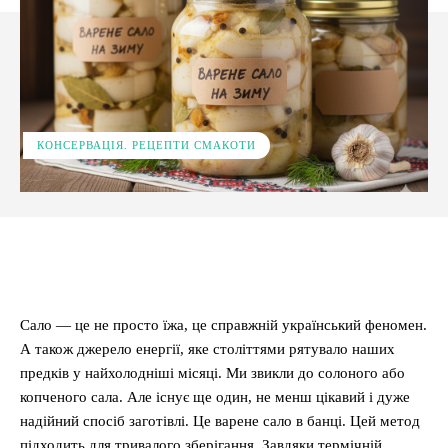
КОНСЕРВАЦІЯ. РЕЦЕПТИ СМАКОТИ
Facebook
X
Pinterest
WhatsApp
Сало — це не просто їжа, це справжній український феномен.
А також джерело енергії, яке століттями рятувало наших
предків у найхолодніші місяці. Ми звикли до солоного або
копченого сала. Але існує ще один, не менш цікавий і дуже
надійний спосіб заготівлі. Це варене сало в банці. Цей метод
підходить для тривалого зберігання. Завдяки термічній