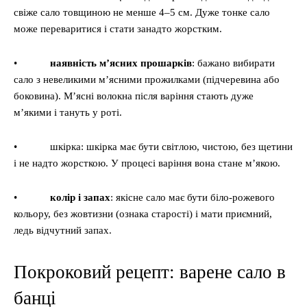
свіже сало товщиною не менше 4–5 см. Дуже тонке сало
може переваритися і стати занадто жорстким.
•
наявність м’ясних прошарків
: бажано вибирати
сало з невеликими м’ясними прожилками (підчеревина або
боковина). М’ясні волокна після варіння стають дуже
м’якими і тануть у роті.
• шкірка: шкірка має бути світлою, чистою, без щетини
і не надто жорсткою. У процесі варіння вона стане м’якою.
•
колір і запах
: якісне сало має бути біло-рожевого
кольору, без жовтизни (ознака старості) і мати приємний,
ледь відчутний запах.
Покроковий рецепт: варене сало в
банці