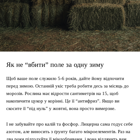
Як не “вбити” поле за одну зиму
Щоб ваше поле служило 5-6 років, дайте йому відпочити
перед зимою. Останній укіс треба робити десь за місяць до
морозів. Рослина має відрости сантиметрів на 15, щоб
накопичити цукор у корінні. Це її “антифриз”. Якщо ви
скосите її “під нуль” у жовтні, вона просто вимерзне.
І не забувайте про калій та фосфор. Люцерна сама годує себе
азотом, але виносить з ґрунту багато мікроелементів. Раз на
два роки підгодуйте її міндобривами, і вона віддячить вам