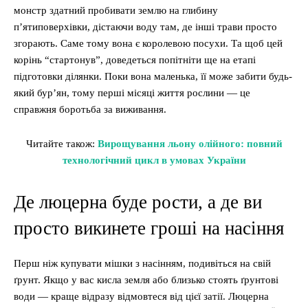
монстр здатний пробивати землю на глибину
п’ятиповерхівки, дістаючи воду там, де інші трави просто
згорають. Саме тому вона є королевою посухи. Та щоб цей
корінь “стартонув”, доведеться попітніти ще на етапі
підготовки ділянки. Поки вона маленька, її може забити будь-
який бур’ян, тому перші місяці життя рослини — це
справжня боротьба за виживання.
Читайте також:
Вирощування льону олійного: повний
технологічний цикл в умовах України
Де люцерна буде рости, а де ви
просто викинете гроші на насіння
Перш ніж купувати мішки з насінням, подивіться на свій
ґрунт. Якщо у вас кисла земля або близько стоять ґрунтові
води — краще відразу відмовтеся від цієї затії. Люцерна