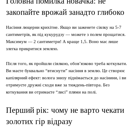
Головна помилка новачка: не
закопайте врожай занадто глибоко
Насіння люцерни крихітне. Якщо ви заженете сіялку на 5-7
сантиметрів, як під кукурудзу — можете з полем прощатися.
Максимум — 2 сантиметри! А краще 1,5. Воно має лише
злегка прикритися землею.
Після того, як пройшли сіялкою, обов’язково треба коткувати.
Ви маєте буквально “втиснути” насіння в землю. Це створює
капілярний ефект: волога знизу піднімається до насінини, і ви
отримуєте дружні сходи вже за тиждень-півтора. Без
коткування ви отримаєте “лисі” плями на полі.
Перший рік: чому не варто чекати
золотих гір відразу