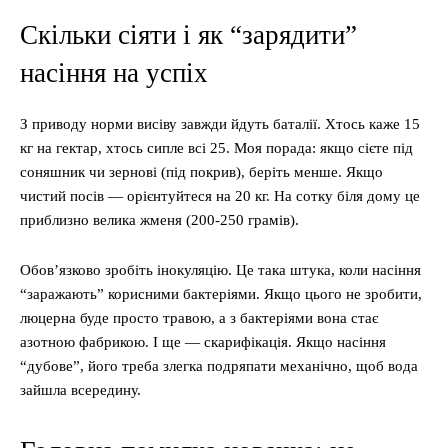
Скільки сіяти і як “зарядити”
насіння на успіх
З приводу норми висіву завжди йдуть баталії. Хтось каже 15
кг на гектар, хтось сипле всі 25. Моя порада: якщо сієте під
соняшник чи зернові (під покрив), беріть менше. Якщо
чистий посів — орієнтуйтеся на 20 кг. На сотку біля дому це
приблизно велика жменя (200-250 грамів).
Обов’язково зробіть інокуляцію. Це така штука, коли насіння
“заражають” корисними бактеріями. Якщо цього не зробити,
люцерна буде просто травою, а з бактеріями вона стає
азотною фабрикою. І ще — скарифікація. Якщо насіння
“дубове”, його треба злегка подряпати механічно, щоб вода
зайшла всередину.