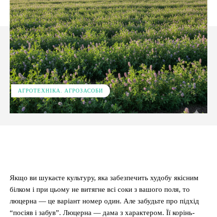
АГРОТЕХНІКА. АГРОЗАСОБИ
Facebook
X
Pinterest
WhatsApp
Якщо ви шукаєте культуру, яка забезпечить худобу якісним
білком і при цьому не витягне всі соки з вашого поля, то
люцерна — це варіант номер один. Але забудьте про підхід
“посіяв і забув”. Люцерна — дама з характером. Її корінь-