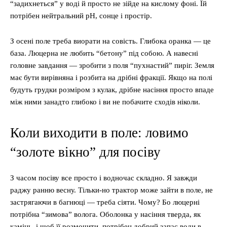
“задихнеться” у воді й просто не зійде на кислому фоні. Їй
потрібен нейтральний pH, сонце і простір.
З осені поле треба виорати на совість. Глибока оранка — це
база. Люцерна не любить “бетону” під собою. А навесні
головне завдання — зробити з поля “пухнастий” пиріг. Земля
має бути вирівняна і розбита на дрібні фракції. Якщо на полі
будуть грудки розміром з кулак, дрібне насіння просто впаде
між ними занадто глибоко і ви не побачите сходів ніколи.
Коли виходити в поле: ловимо
“золоте вікно” для посіву
З часом посіву все просто і водночас складно. Я завжди
раджу ранню весну. Тільки-но трактор може зайти в поле, не
застрягаючи в багнюці — треба сіяти. Чому? Бо люцерні
потрібна “зимова” волога. Оболонка у насіння тверда, як
камінь, і щоб її розмочити, потрібен добрий запас води в