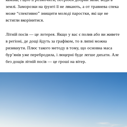
землі. Заморозки на ґрунті її не лякають, а от травнева спека
може “спективно” знищити молоді паростки, які ще не
встигли вкорінитися.
Літній посів — це лотерея. Якщо у вас є полив або ви живете
в регіоні, де дощі йдуть за графіком, то в липні можна
ризикнути. Плюс такого методу в тому, що основна маса
бур’янів уже перебродила, і люцерні буде легше дихати. Але
без дощів літній посів — це гроші на вітер.