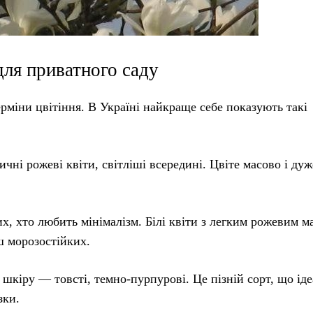
для приватного саду
ерміни цвітіння. В Україні найкраще себе показують такі
чні рожеві квіти, світліші всередині. Цвіте масово і дуж
х, хто любить мінімалізм. Білі квіти з легким рожевим м
ш морозостійких.
шкіру — товсті, темно-пурпурові. Це пізній сорт, що іде
зки.