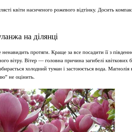
ясті квіти насиченого рожевого відтінку. Досить компак
ланжа на ділянці
 ненавидить протяги. Краще за все посадити її з південн
чного вітру. Вітер — головна причина загибелі квіткових 
 збирається холодний туман і застоюється вода. Магнолія 
лю” не оцінить.