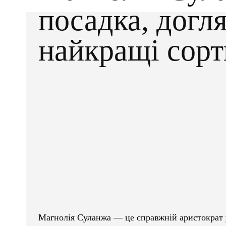
посадка, догля
найкращі сорт
Facebook
X
ПОДІЛІТЬСЯ
Магнолія Суланжа — це справжній аристократ у