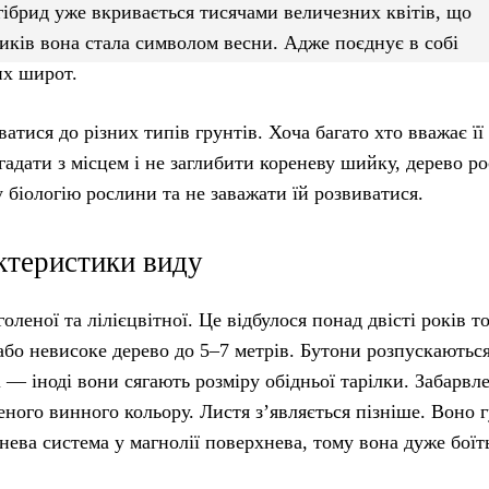
гібрид уже вкривається тисячами величезних квітів, що
иків вона стала символом весни. Адже поєднує в собі
их широт.
тися до різних типів грунтів. Хоча багато хто вважає її
дати з місцем і не заглибити кореневу шийку, дерево ро
біологію рослини та не заважати їй розвиватися.
ктеристики виду
леної та лілієцвітної. Це відбулося понад двісті років т
або невисоке дерево до 5–7 метрів. Бутони розпускаютьс
і — іноді вони сягають розміру обідньої тарілки. Забарвл
ного винного кольору. Листя з’являється пізніше. Воно г
нева система у магнолії поверхнева, тому вона дуже боїть