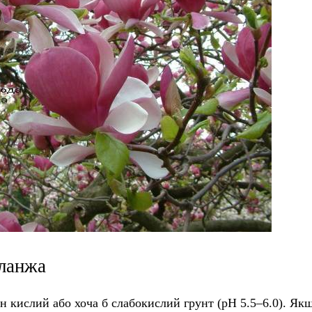
уланжа
н кислий або хоча б слабокислий грунт (pH 5.5–6.0). Якщ