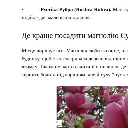
•
Рустіка Рубра (Rustica Rubra).
Має кул
підійде для маленьких ділянок.
Де краще посадити магнолію Су
Місце вирішує все. Магнолія любить сонце, але
будинку, щоб стіна закривала дерево від півні
взимку. Також не варто садити її в низинах, де
терпить болота під корінням, але й суху “пусте