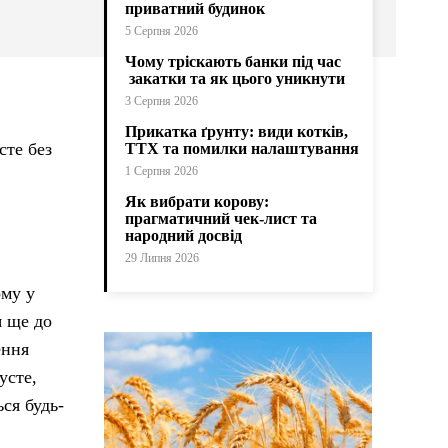
приватний будинок
5 Серпня 2026
Чому тріскають банки під час
закатки та як цього уникнути
3 Серпня 2026
Прикатка ґрунту: види котків,
сте без
ТТХ та помилки налаштування
1 Серпня 2026
Як вибрати корову:
прагматичний чек-лист та
народний досвід
29 Липня 2026
ому у
я ще до
ення
усте,
ся будь-