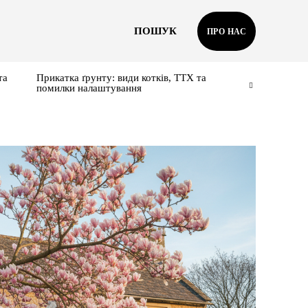
ПОШУК
ПРО НАС
та
Прикатка ґрунту: види котків, ТТХ та
помилки налаштування