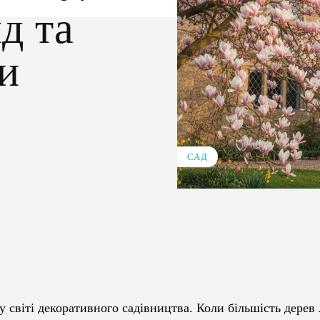
д та
и
САД
Pinterest
WhatsApp
 світі декоративного садівництва. Коли більшість дерев