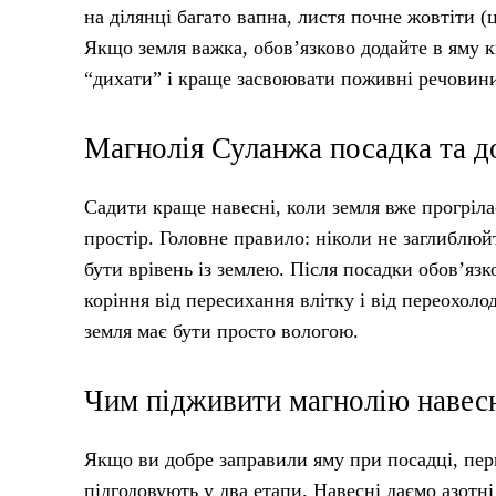
на ділянці багато вапна, листя почне жовтіти (
Якщо земля важка, обов’язково додайте в яму 
“дихати” і краще засвоювати поживні речовин
Магнолія Суланжа посадка та до
Садити краще навесні, коли земля вже прогріла
простір. Головне правило: ніколи не заглиблюй
бути врівень із землею. Після посадки обов’я
коріння від пересихання влітку і від переохол
земля має бути просто вологою.
Чим підживити магнолію навесн
Якщо ви добре заправили яму при посадці, пер
підгодовують у два етапи. Навесні даємо азотні