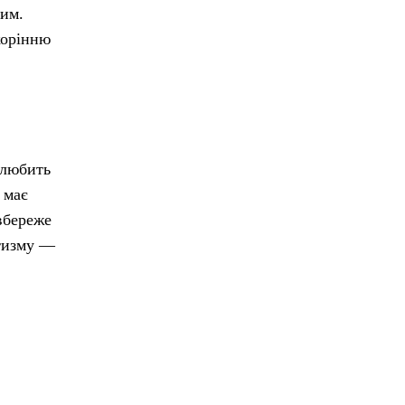
ким.
корінню
 любить
 має
вбереже
атизму —