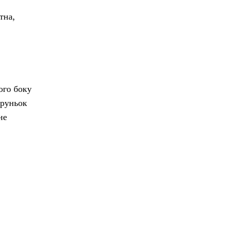
тна,
ого боку
бруньок
не