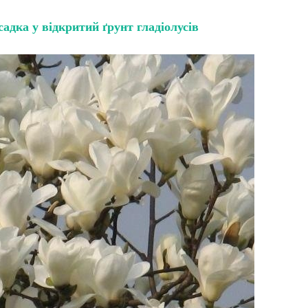
садка у відкритий ґрунт гладіолусів