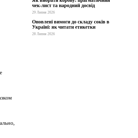
Як вибрати корову: прагматичний
чек-лист та народний досвід
29 Липня 2026
Оновлені вимоги до складу соків в
Україні: як читати етикетки
28 Липня 2026
е
азком
ально,