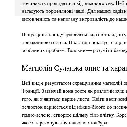
починають прокидатися від зимового сну. Цей 
нагадують порцелянові чаші. Для наших садівн
витонченість та непогану витривалість до наш
Популярність виду зумовлена здатністю адаптува
примхливою гостею. Практика показує: якщо вга
особливих проблем. Головне — розуміти базову 
Магнолія Суланжа опис та хара
Цей вид є результатом схрещування магнолій ого
Франції. Зазвичай вона росте як розлогий кущ 
того, як з’явиться перше листя. Квіти величезн
пелюсток варіюється від ніжно-білого до насиче
темно-зелене, створює щільну тінь влітку. Коре
якого перекопування навколо стовбура.