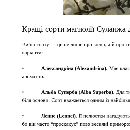
Кращі сорти магнолії Суланжа 
Вибір сорту — це не лише про колір, а й про т
варіанти:
•
Александріна (Alexandrina).
Має класи
ароматно.
•
Альба Суперба (Alba Superba).
Для ти
біля основи. Сорт вважається одним із найбіль
•
Ленне (Lennei).
Її пелюстки нагадують 
бо він часто “проскакує” повз весняні приморо