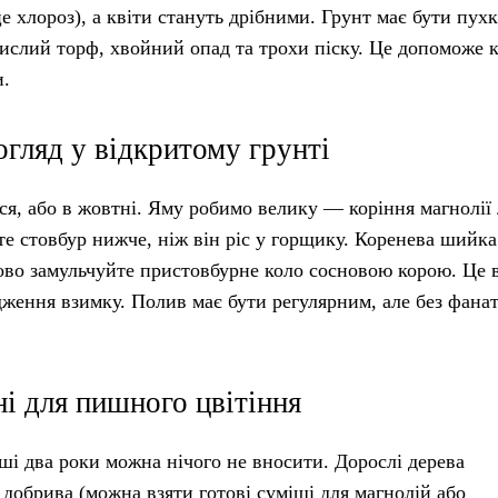
це хлороз), а квіти стануть дрібними. Грунт має бути пух
кислий торф, хвойний опад та трохи піску. Це допоможе 
и.
гляд у відкритому грунті
ся, або в жовтні. Яму робимо велику — коріння магнолії
те стовбур нижче, ніж він ріс у горщику. Коренева шийка
зково замульчуйте пристовбурне коло сосновою корою. Це 
одження взимку. Полив має бути регулярним, але без фан
і для пишного цвітіння
ші два роки можна нічого не вносити. Дорослі дерева
 добрива (можна взяти готові суміші для магнолій або