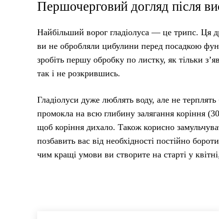
Першочерговий догляд після вис
Найбільший ворог гладіолуса — це трипс. Ця д
ви не обробляли цибулини перед посадкою фун
зробіть першу обробку по листку, як тільки з’я
так і не розкрившись.
Гладіолуси дуже люблять воду, але не терплять
промокла на всю глибину залягання коріння (3
щоб коріння дихало. Також корисно замульчува
позбавить вас від необхідності постійно бороти
чим кращі умови ви створите на старті у квітні