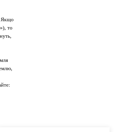
. Якщо
), то
нуть,
емля
землю,
айте: