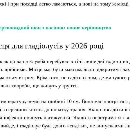
хкі і при посадці легко ламаються, а нові на тому ж місці
еревовидний піон з насіння: повне керівництво
ця для гладіолусів у 2026 році
ь якщо ваша клумба перебуває в тіні лише дві години на 
уть дрібними. Місце має бути максимально відкритим і з
маються вітром. Крім того, не садіть їх там, де минулого 
льні хвороби, що живуть у ґрунті.
температуру землі на глибині 10 см. Вона має прогрітися 
д з середини квітня до початку травня. Якщо посадити в
ві інфекції почнуть її атакувати. Якщо ж перетримати і в
вийде, і гладіолус буде довго «сидіти», не випускаючи ли