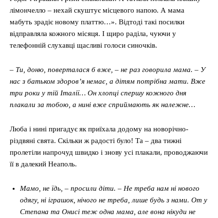
лімончелло – нехай скуштує місцевого напою. А мама
мабуть зрадіє новому платтю…». Відтоді такі посилки
відправляла кожного місяця. І щиро раділа, чуючи у
телефонній слухавці щасливі голоси синочків.
–
Ти, доню, поверталася б вже, – не раз говорила мама. – У
нас з батьком
здоров
’
я немає, а дітям потрібна
мати. Вже
три роки у тій Італії… Он хлопці спершу кожного дня
плакали за тобою, а нині вже сприймають як належне…
Люба і нині пригадує як приїхала додому на новорічно-
різдвяні свята. Скільки ж радості було! Та – два тижні
пролетіли напрочуд швидко і знову усі плакали, проводжаючи
її в далекий Неаполь.
Мамо, не їдь, – просили діти. – Не треба нам ні нового
одягу, ні іграшок, нічого не треба, лише будь з нами. От у
Степана та Онисі теж одна мама, але вона нікуди не