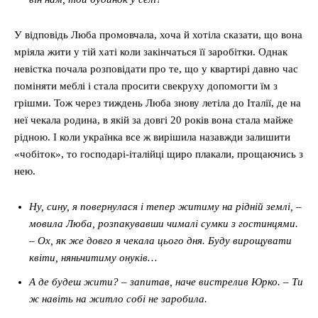
У відповідь Люба промовчала, хоча й хотіла сказати, що вона
мріяла жити у тій хаті коли закінчаться її заробітки. Однак
невістка почала розповідати про те, що у квартирі давно час
поміняти меблі і стала просити свекруху допомогти їм з
грішми. Тож через тиждень Люба знову летіла до Італії, де на
неї чекала родина, в якій за довгі 20 років вона стала майже
рідною. І коли українка все ж вирішила назавжди залишити
«чобіток», то господарі-італійці щиро плакали, прощаючись з
нею.
Ну, сину, я повернулася і тепер житиму на рідній землі, –
мовила Люба, розпакувавши чималі сумки з гостинцями.
– Ох, як же довго я чекала цього дня. Буду вирощувати
квіти, няньчитиму онуків…
А де будеш жити? – запитав, наче вистрелив Юрко. – Ти
ж навіть на житло собі не заробила.