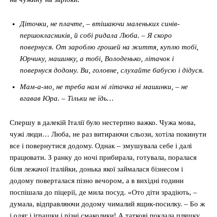
Діточки, не плачте, – втішаючи маленьких синів-
першокласників, й собі ридала Люба. – Я скоро
повернуся. От зароблю грошей на життя, куплю тобі,
Юрчику, машинку, а тобі, Володенько, літачок і
повернуся додому. Ви, головне, слухайте бабусю і дідуся
.
Мам-а-мо, не треба нам ні літачка ні машинки, – не
вгавав Юра. – Тільки не їдь…
Спершу в далекій Італії було нестерпно важко. Чужа мова,
чужі люди… Люба, не раз витираючи сльози, хотіла покинути
все і повернутися додому. Однак – змушувала себе і далі
працювати. З ранку до ночі прибирала, готувала, поралася
біля лежачої італійки, донька якої займалася бізнесом і
додому поверталася пізно вечором, а в вихідні години
поспішала до піцерії, де мила посуд. «Ото діти зрадіють, –
думала, відправляючи додому чималий ящик-посилку. – Бо ж
і одяг і іграшки і різні смаколики! А таткові поклала пляшку