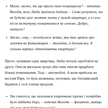
Мамо, може, ти ще трохи там попрацюєш? – запитав
Володя, коли Люба приїхала додому. – Сама розумієш, ми
не будемо ціле життя жити у чужій квартирі, а в село
після інституту повертатися не хочемо. Добре,
матусю?
Звісно, сину, – погодилася жінка, яка так мріяла про
життя на Батьківщині. – Звичайно, я допоможу. А
скільки вартує однокімнатна квартира?
Проте, купивши одну квартиру, Люба почала заробляти на
другу. Опісля висилала гроші аби сини змогли придбати
більші помешкання. Тоді – автомобілі. А коли приїхала на
весілля Юри, то була шокована, почувши, що батьківський
будинок у селі хлопці продали.
Так сталося, що захопився азартними іграми і потрібно
було віддати борг, – пояснив Володя. – Зрештою, навіщо
він нам, той будинок у селі?