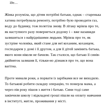
їде…
Жінка розуміла, що дітям потрібні батьки, однак – старенька
хатина потребувала ремонту, потрібно було проводити газ,
воду до будинку, тож полетіла знову. В літаку мріяла про те,
як наступного разу повернеться додому і – вже назавжди
залишиться з найріднішими людьми. Мріяла про те, як
зустріне чоловіка, який стане для неї коханим, коханцем,
господарем у домі і її другом, а для її дітей замінить батька,
якого вони ніколи не бачили. Так сталося, що батько її синів-
двійняток залишив її, тільки-но дізнався про те, що вона
вагітна.
Проте минали роки, а порвати із зарібками все не виходило.
То батькові робити складну операцію, то померла мама, а
через пів року пішов з життя і батько. Сини тоді саме
закінчили школу і відкладені гроші пішли на оплату навчання
в інституті, житло, проживання у місті.