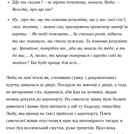
Що ти сказав? – не вірячи почутому, мовила Люба. –
Володю, про що він?
Ну…про те, що ти повинна розуміти, що у нас свої сім
’
ї,
своє життя, – мовив син, приміряючи привезену матір’ю
куртку. – Як тобі пояснити… За стільки років, відколи
ти нас покинула, ми стали чужими. Ти повинна розуміти
це. Зрештою, потрібен час, аби ми звикли до тебе, а ти
до нас… А, може, ти краще повернися і зароби собі на
житло? Так буде краще для всіх…
Люба не пам’ятала як, схопивши сумку з документами і
куртку, кинулася за двері. Посиділа на лавочці у дворі, а тоді,
не витираючи сліз, піднялася, аби йди на зупинку, звідки
можна доїхати до аеропорту. На сивочолу жінку було боляче
дивитися і важко було впізнати у ній ту бадьору, енергійну
Любу, яка вранці на таксі приїхала з аеропорту. Плечі
сивочолої жінки опустилися наче від непомірного тягаря, в
очах був вселенський смуток, руки тремтіли. Враз вона