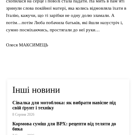
схопилася на серце і поволі стала падати. На мить в пам’яті
зринули слова покійної матері, яка колись відмовляла їхати в
Італію, кажучи, що ті зарібки не одну долю зламали. А
потім…потім Люба побачила батьків, які йшли назустріч і,
сумно посміхаючись, простягали до неї руки…
Олеся МАКСИМЕЦЬ
Інші новини
Сівалка для мотоблока: як вибрати навісне під
свій ґрунт і техніку
8 Серпня 2026
Кормова суміш для ВРХ: рецепти від теляти до
бика