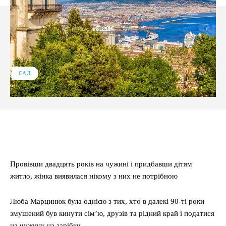
САД
Facebook
X
Pinterest
WhatsApp
Провівши двадцять років на чужині і придбавши дітям
житло, жінка виявилася нікому з них не потрібною
Люба Марцинюк була однією з тих, хто в далекі 90-ті роки
змушений був кинути сім’ю, друзів та рідний край і податися
на чужину на зарібки.