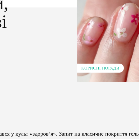
и,
і
КОРИСНІ ПОРАДИ
Pinterest
WhatsApp
вся у культ «здоров’я». Запит на класичне покриття гел