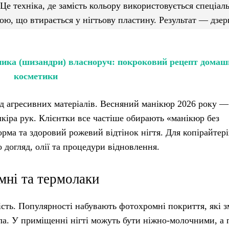
е техніка, де замість кольору використовується спеціал
ю, що втирається у нігтьову пластину. Результат — дзе
ника (шизандри) власноруч: покроковий рецепт домаш
косметики
д агресивних матеріалів. Весняний манікюр 2026 року —
кіра рук. Клієнтки все частіше обирають «манікюр без
рма та здоровий рожевий відтінок нігтя. Для копірайтері
 догляд, олії та процедури відновлення.
мні та термолаки
ість. Популярності набувають фотохромні покриття, які 
тла. У приміщенні нігті можуть бути ніжно-молочними, а 