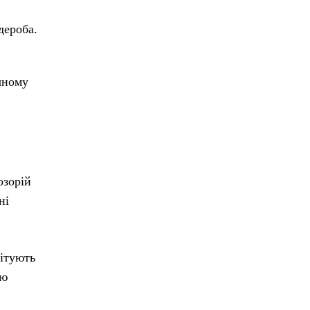
дероба.
чному
озорій
ні
мітують
ою