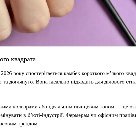
ого квадрата
2026 року спостерігається камбек короткого м’якого квад
 та доглянуто. Вона ідеально підходить для ділового сти
окими кольорами або ідеальним глянцевим топом — це оз
домінувати в б’юті-індустрії. Фермерам чи офісним праці
масовим трендом.