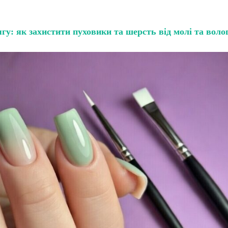
гу: як захистити пуховики та шерсть від молі та воло