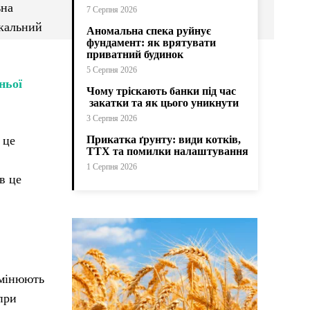
ьна
7 Серпня 2026
ркальний
Аномальна спека руйнує
фундамент: як врятувати
приватний будинок
5 Серпня 2026
ньої
Чому тріскають банки під час
закатки та як цього уникнути
3 Серпня 2026
 це
Прикатка ґрунту: види котків,
ТТХ та помилки налаштування
1 Серпня 2026
в це
змінюють
при