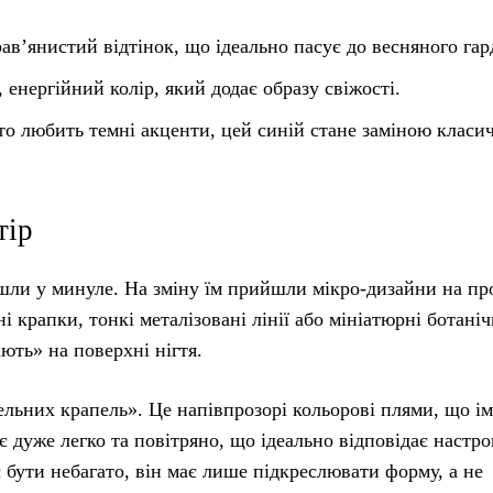
ав’янистий відтінок, що ідеально пасує до весняного гар
 енергійний колір, який додає образу свіжості.
то любить темні акценти, цей синій стане заміною класи
тір
йшли у минуле. На зміну їм прийшли мікро-дизайни на пр
і крапки, тонкі металізовані лінії або мініатюрні ботаніч
ють» на поверхні нігтя.
ельних крапель». Це напівпрозорі кольорові плями, що і
є дуже легко та повітряно, що ідеально відповідає настр
 бути небагато, він має лише підкреслювати форму, а не