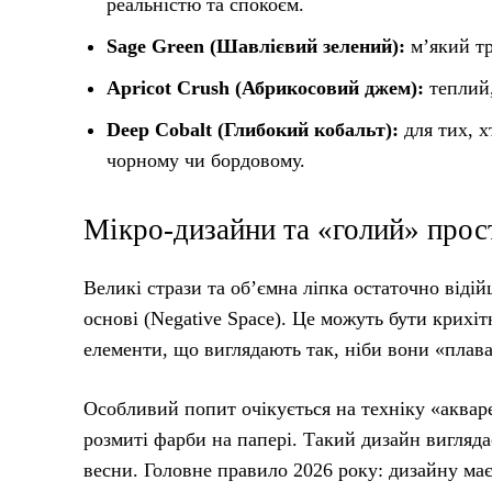
реальністю та спокоєм.
Sage Green (Шавлієвий зелений):
м’який тр
Apricot Crush (Абрикосовий джем):
теплий,
Deep Cobalt (Глибокий кобальт):
для тих, х
чорному чи бордовому.
Мікро-дизайни та «голий» прос
Великі стрази та об’ємна ліпка остаточно віді
основі (Negative Space). Це можуть бути крихітн
елементи, що виглядають так, ніби вони «плава
Особливий попит очікується на техніку «аквар
розмиті фарби на папері. Такий дизайн вигляда
весни. Головне правило 2026 року: дизайну має