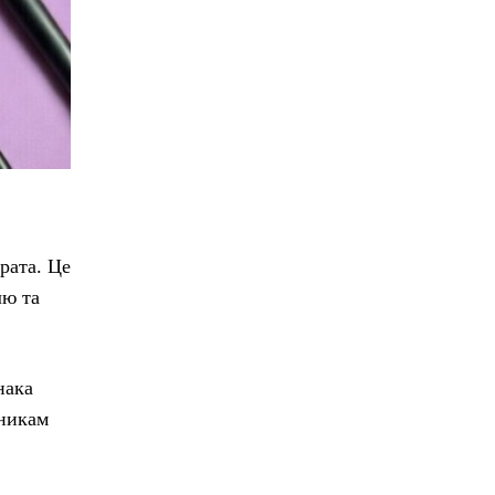
рата. Це
лю та
нака
вникам