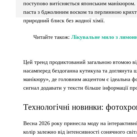
поступово витісняється японським манікюром. Ц
паста з бджолиним воском та перлинною крихто
природний блиск без жодної хімії.
Читайте також:
Лікувальне мило з лимон
Цей тренд продиктований загальною втомою ві
насамперед бездоганна кутикула та доглянута ш
манікюру», де головним акцентом є ідеальна фо
сигнал додавати у тексти більше інформації про
Технологічні новинки: фотохро
Весна 2026 року принесла моду на інтерактивн
колір залежно від інтенсивності сонячного сві