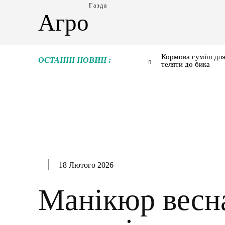
Газда
Агро
Кормова суміш для
ОСТАННІ НОВИН :
теляти до бика
18 Лютого 2026
Манікюр весна