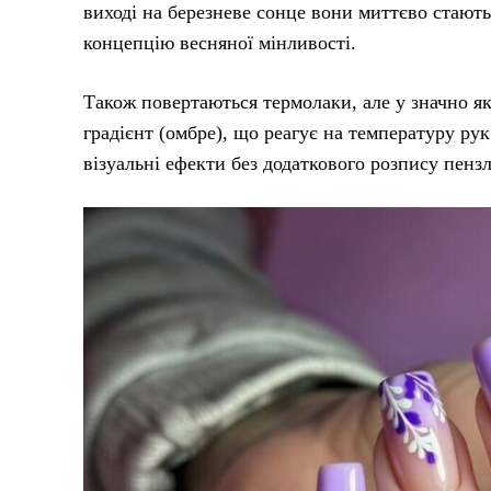
виході на березневе сонце вони миттєво стают
концепцію весняної мінливості.
Також повертаються термолаки, але у значно як
градієнт (омбре), що реагує на температуру рук
візуальні ефекти без додаткового розпису пенз