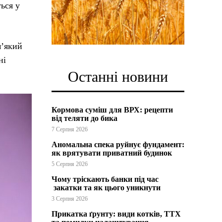
ься у
м’який
ні
Останні новини
Кормова суміш для ВРХ: рецепти
від теляти до бика
7 Серпня 2026
Аномальна спека руйнує фундамент:
як врятувати приватний будинок
5 Серпня 2026
Чому тріскають банки під час
закатки та як цього уникнути
3 Серпня 2026
Прикатка ґрунту: види котків, ТТХ