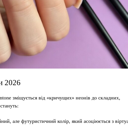
и 2026
Pantone зміщується від «кричущих» неонів до складних,
стануть:
ний, але футуристичний колір, який асоціюється з вірт