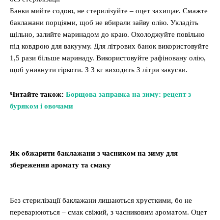
Банки мийте содою, не стерилізуйте – оцет захищає. Смажте
баклажани порціями, щоб не вбирали зайву олію. Укладіть
щільно, залийте маринадом до краю. Охолоджуйте повільно
під ковдрою для вакууму. Для літрових банок використовуйте
1,5 рази більше маринаду. Використовуйте рафіновану олію,
щоб уникнути гіркоти. З 3 кг виходить 3 літри закуски.
Читайте також:
Борщова заправка на зиму: рецепт з
буряком і овочами
Як обжарити баклажани з часником на зиму для
збереження аромату та смаку
Без стерилізації баклажани лишаються хрусткими, бо не
переварюються – смак свіжий, з часниковим ароматом. Оцет