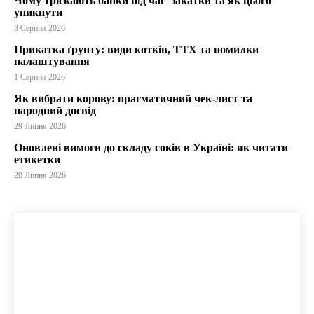
Чому тріскають банки під час закатки та як цього
уникнути
3 Серпня 2026
Прикатка ґрунту: види котків, ТТХ та помилки
налаштування
1 Серпня 2026
Як вибрати корову: прагматичний чек-лист та
народний досвід
29 Липня 2026
Оновлені вимоги до складу соків в Україні: як читати
етикетки
28 Липня 2026