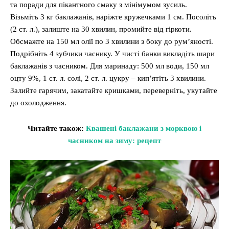
та поради для пікантного смаку з мінімумом зусиль.
Візьміть 3 кг баклажанів, наріжте кружечками 1 см. Посоліть
(2 ст. л.), залиште на 30 хвилин, промийте від гіркоти.
Обсмажте на 150 мл олії по 3 хвилини з боку до рум’яності.
Подрібніть 4 зубчики часнику. У чисті банки викладіть шари
баклажанів з часником. Для маринаду: 500 мл води, 150 мл
оцту 9%, 1 ст. л. солі, 2 ст. л. цукру – кип’ятіть 3 хвилини.
Залийте гарячим, закатайте кришками, переверніть, укутайте
до охолодження.
Читайте також:
Квашені баклажани з морквою і
часником на зиму: рецепт