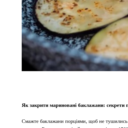
Як закрити мариновані баклажани: секрети п
Смажте баклажани порціями, щоб не тушились 