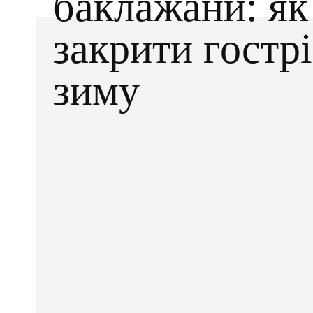
баклажани: як
закрити гострі
зиму
Facebook
X
ПОДІЛІТЬСЯ