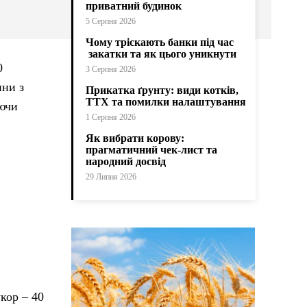
приватний будинок
.
5 Серпня 2026
Чому тріскають банки під час
закатки та як цього уникнути
0
3 Серпня 2026
ини з
Прикатка ґрунту: види котків,
ТТХ та помилки налаштування
аючи
1 Серпня 2026
.
Як вибрати корову:
прагматичний чек-лист та
народний досвід
29 Липня 2026
укор – 40