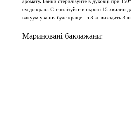
аромату. Банки стерилізуйте в духовці при 15
см до краю. Стерилізуйте в окропі 15 хвилин д
вакуум ування буде краще. Із 3 кг виходить 3 л
Мариновані баклажани: