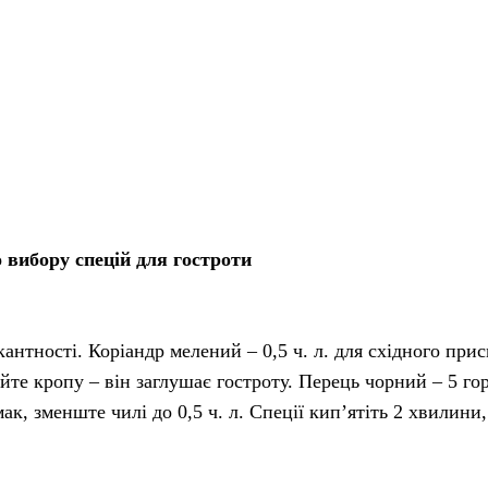
 вибору спецій для гостроти
кантності. Коріандр мелений – 0,5 ч. л. для східного прис
айте кропу – він заглушає гостроту. Перець чорний – 5 г
к, зменште чилі до 0,5 ч. л. Спеції кип’ятіть 2 хвилини