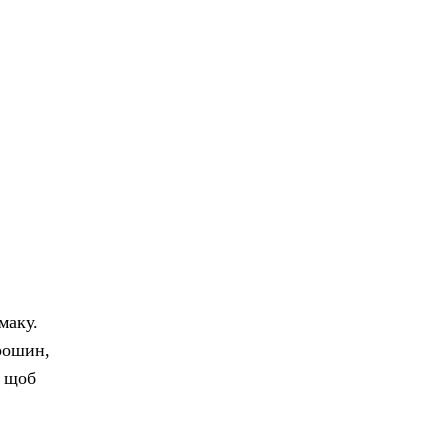
маку.
орошин,
, щоб