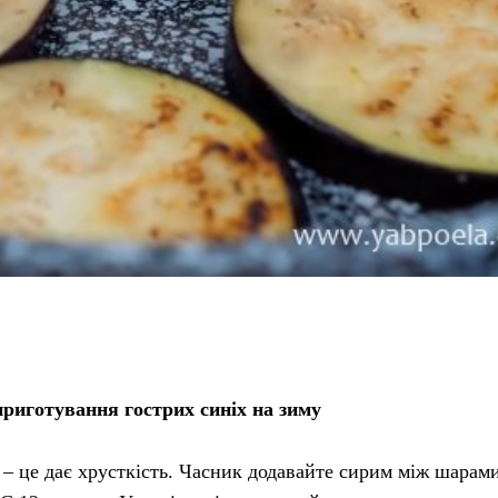
риготування гострих синіх на зиму
– це дає хрусткість. Часник додавайте сирим між шарам