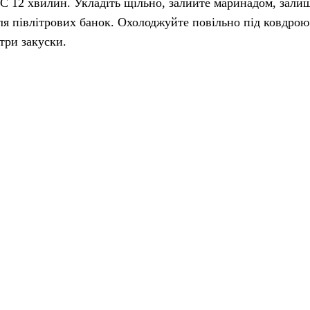
0°C 12 хвилин. Укладіть щільно, залийте маринадом, зал
ля півлітрових банок. Охолоджуйте повільно під ковдрою
ітри закуски.