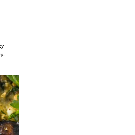
ку
р.