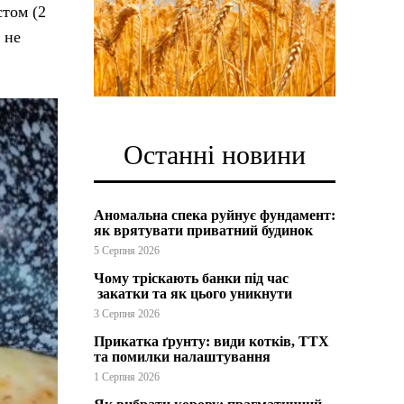
стом (2
 не
Останні новини
Аномальна спека руйнує фундамент:
як врятувати приватний будинок
5 Серпня 2026
Чому тріскають банки під час
закатки та як цього уникнути
3 Серпня 2026
Прикатка ґрунту: види котків, ТТХ
та помилки налаштування
1 Серпня 2026