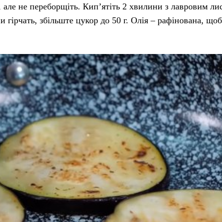
ти, але не переборщіть. Кип’ятіть 2 хвилини з лавровим ли
 гірчать, збільште цукор до 50 г. Олія – рафінована, щоб