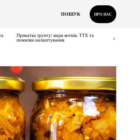
ПОШУК
ПРО НАС
та
Прикатка ґрунту: види котків, ТТХ та
помилки налаштування