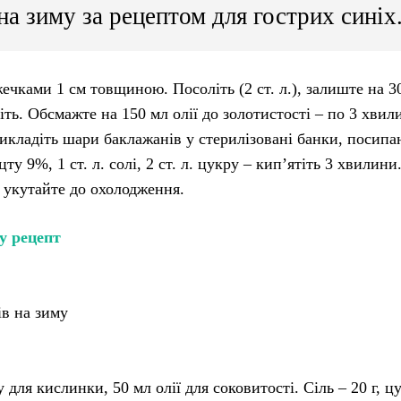
а зиму за рецептом для гострих синіх
ечками 1 см товщиною. Посоліть (2 ст. л.), залиште на 3
ть. Обсмажте на 150 мл олії до золотистості – по 3 хвил
Викладіть шари баклажанів у стерилізовані банки, посип
у 9%, 1 ст. л. солі, 2 ст. л. цукру – кип’ятіть 3 хвилини
, укутайте до охолодження.
у рецепт
ів на зиму
для кислинки, 50 мл олії для соковитості. Сіль – 20 г, ц