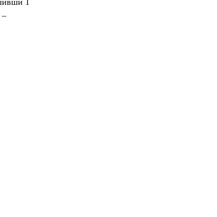
ишивши 1
 –