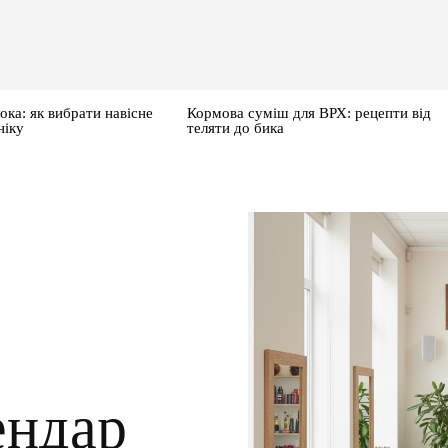
ока: як вибрати навісне
Кормова суміш для ВРХ: рецепти від
ніку
теляти до бика
ендар