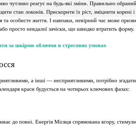
иво чутливо реагує на будь-які зміни. Правильно обрани
ти стан локонів. Прискорити їх ріст, зміцнити корені і 
 та особисте життя. І навпаки, невірний час може призв
або просто невдалої зачіски, що швидко втратить форму.
ати за шкірою обличчя в стресових умовах
осся
риятливими, а інші — несприятливими, потрібно згадати
алендаря краси будується на чотирьох ключових фазах:
риває до повні. Енергія Місяця спрямована вгору, стимул