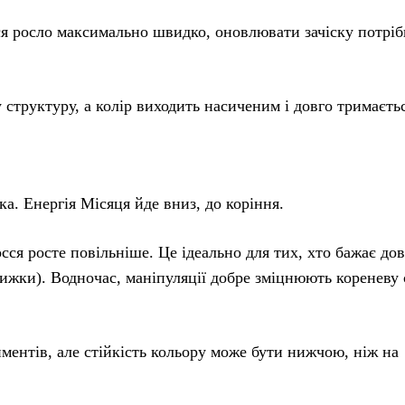
осло максимально швидко, оновлювати зачіску потріб
уктуру, а колір виходить насиченим і довго тримаєтьс
а. Енергія Місяця йде вниз, до коріння.
 росте повільніше. Це ідеально для тих, хто бажає до
рижки). Водночас, маніпуляції добре зміцнюють кореневу 
тів, але стійкість кольору може бути нижчою, ніж на