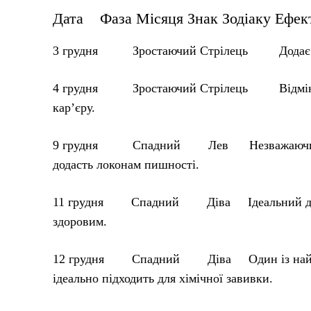
Дата Фаза Місяця Знак Зодіаку Ефект
3 грудня Зростаючий Стрілець Додає об’єм
4 грудня Зростаючий Стрілець Відмінний 
кар’єру.
9 грудня Спадний Лев Незважаючи на спад
додасть локонам пишності.
11 грудня Спадний Діва Ідеальний день дл
здоровим.
12 грудня Спадний Діва Один із найкращих
ідеально підходить для хімічної завивки.