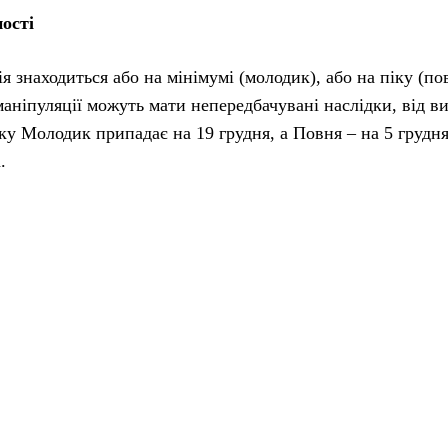
ності
я знаходиться або на мінімумі (молодик), або на піку (по
маніпуляції можуть мати непередбачувані наслідки, від в
ку Молодик припадає на 19 грудня, а Повня – на 5 грудня
.