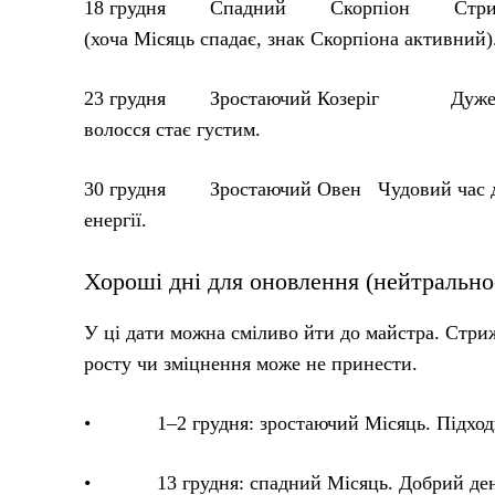
18 грудня Спадний Скорпіон Стрижка допо
(хоча Місяць спадає, знак Скорпіона активний)
23 грудня Зростаючий Козеріг Дуже сприят
волосся стає густим.
30 грудня Зростаючий Овен Чудовий час для 
енергії.
Хороші дні для оновлення (нейтрально
У ці дати можна сміливо йти до майстра. Стриж
росту чи зміцнення може не принести.
• 1–2 грудня: зростаючий Місяць. Підходит
• 13 грудня: спадний Місяць. Добрий день д