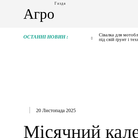
Газда
Агро
Сівалка для мотобл
ОСТАННІ НОВИН :
під свій ґрунт і тех
20 Листопада 2025
Місячний кал