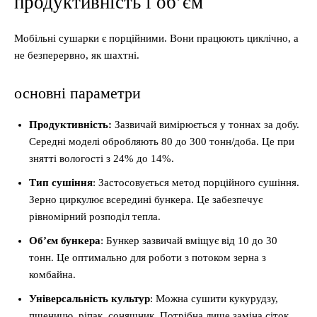
продуктивність і об’єм
Мобільні сушарки є порційними. Вони працюють циклічно, а
не безперервно, як шахтні.
основні параметри
Продуктивність:
Зазвичай вимірюється у тоннах за добу.
Середні моделі обробляють 80 до 300 тонн/доба. Це при
знятті вологості з 24% до 14%.
Тип сушіння
: Застосовується метод порційного сушіння.
Зерно циркулює всередині бункера. Це забезпечує
рівномірний розподіл тепла.
Об’єм бункера
: Бункер зазвичай вміщує від 10 до 30
тонн. Це оптимально для роботи з потоком зерна з
комбайна.
Універсальність культур
: Можна сушити кукурудзу,
пшеницю, ріпак, соняшник. Потрібна лише заміна сіток