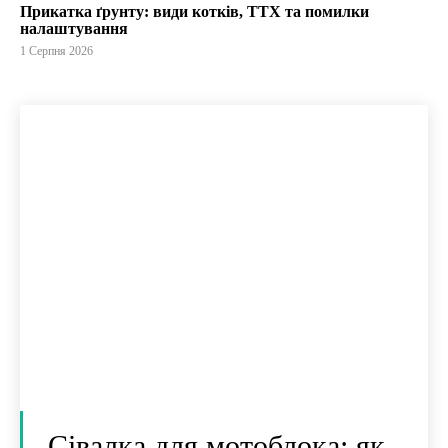
Прикатка ґрунту: види котків, ТТХ та помилки
налаштування
1 Серпня 2026
Сівалка для мотоблока: як