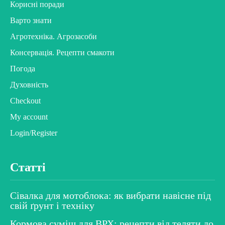
Корисні поради
Варто знати
Агротехніка. Агрозасоби
Консервація. Рецепти смакоти
Погода
Духовність
Checkout
My account
Login/Register
Статті
Сівалка для мотоблока: як вибрати навісне під
свій ґрунт і техніку
Кормова суміш для ВРХ: рецепти від теляти до