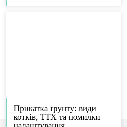
Прикатка ґрунту: види
котків, ТТХ та помилки
налаштування