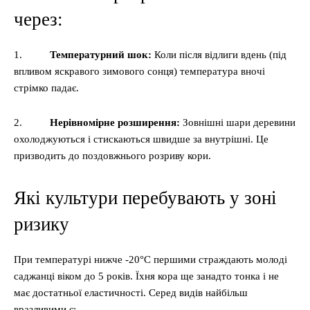
через:
1.
Температурний шок:
Коли після відлиги вдень (під
впливом яскравого зимового сонця) температура вночі
стрімко падає.
2.
Нерівномірне розширення:
Зовнішні шари деревини
охолоджуються і стискаються швидше за внутрішні. Це
призводить до поздовжнього розриву кори.
Які культури перебувають у зоні
ризику
При температурі нижче -20°C першими страждають молоді
саджанці віком до 5 років. Їхня кора ще занадто тонка і не
має достатньої еластичності. Серед видів найбільш
вразливими є: