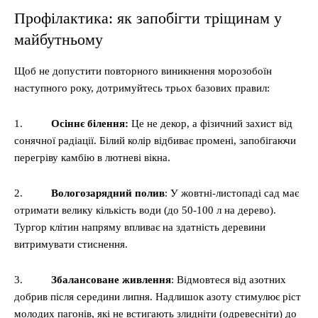
Профілактика: як запобігти тріщинам у
майбутньому
Щоб не допустити повторного виникнення морозобоїн
наступного року, дотримуйтесь трьох базових правил:
1.
Осіннє білення:
Це не декор, а фізичний захист від
сонячної радіації. Білий колір відбиває промені, запобігаючи
перегріву камбію в лютневі вікна.
2.
Вологозарядний полив
: У жовтні-листопаді сад має
отримати велику кількість води (до 50-100 л на дерево).
Тургор клітин напряму впливає на здатність деревини
витримувати стиснення.
3.
Збалансоване живлення
: Відмовтеся від азотних
добрив після середини липня. Надлишок азоту стимулює ріст
молодих пагонів, які не встигають злидніти (одревесніти) до