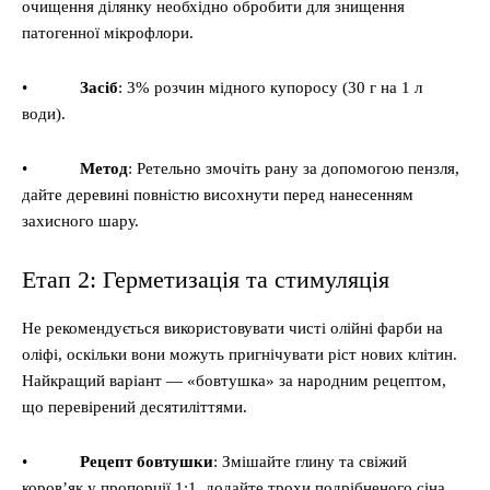
очищення ділянку необхідно обробити для знищення
патогенної мікрофлори.
•
Засіб
: 3% розчин мідного купоросу (30 г на 1 л
води).
•
Метод
: Ретельно змочіть рану за допомогою пензля,
дайте деревині повністю висохнути перед нанесенням
захисного шару.
Етап 2: Герметизація та стимуляція
Не рекомендується використовувати чисті олійні фарби на
оліфі, оскільки вони можуть пригнічувати ріст нових клітин.
Найкращий варіант — «бовтушка» за народним рецептом,
що перевірений десятиліттями.
•
Рецепт бовтушки
: Змішайте глину та свіжий
коров’як у пропорції 1:1, додайте трохи подрібненого сіна