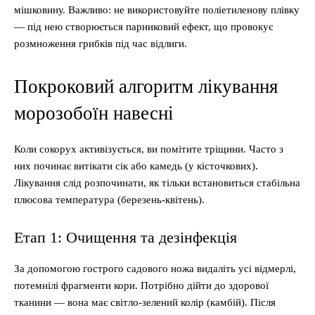
мішковину. Важливо: не використовуйте поліетиленову плівку
— під нею створюється парниковий ефект, що провокує
розмноження грибків під час відлиги.
Покроковий алгоритм лікування
морозобоїн навесні
Коли сокорух активізується, ви помітите тріщини. Часто з
них починає витікати сік або камедь (у кісточкових).
Лікування слід розпочинати, як тільки встановиться стабільна
плюсова температура (березень-квітень).
Етап 1: Очищення та дезінфекція
За допомогою гострого садового ножа видаліть усі відмерлі,
потемнілі фрагменти кори. Потрібно дійти до здорової
тканини — вона має світло-зелений колір (камбій). Після