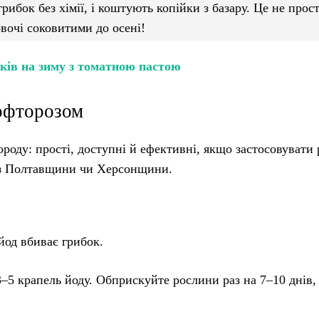
рибок без хімії, і коштують копійки з базару. Це не прос
овочі соковитими до осені!
чків на зиму з томатною пастою
тофторозом
роду: прості, доступні й ефективні, якщо застосовувати 
и з Полтавщини чи Херсонщини.
йод вбиває грибок.
 3–5 крапель йоду. Обприскуйте рослини раз на 7–10 днів,