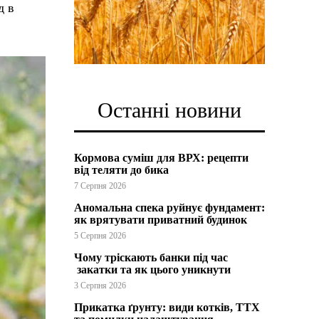
д в
Останні новини
Кормова суміш для ВРХ: рецепти
від теляти до бика
7 Серпня 2026
Аномальна спека руйнує фундамент:
як врятувати приватний будинок
5 Серпня 2026
Чому тріскають банки під час
закатки та як цього уникнути
3 Серпня 2026
Прикатка ґрунту: види котків, ТТХ