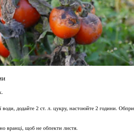
ми
к.
ї води, додайте 2 ст. л. цукру, настоюйте 2 години. Обпр
ано вранці, щоб не обпекти листя.