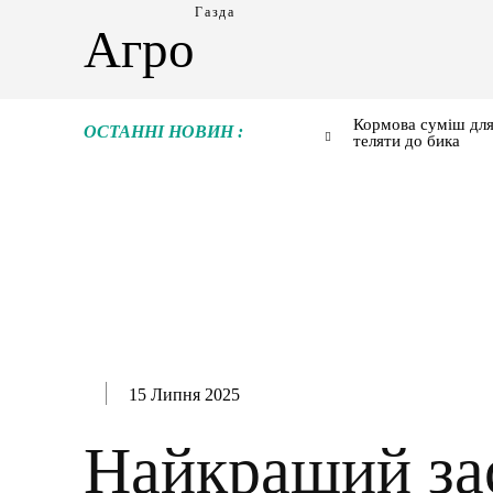
Газда
Агро
Кормова суміш для
ОСТАННІ НОВИН :
теляти до бика
15 Липня 2025
Найкращий зас