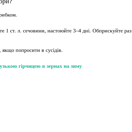
ори?
грибком.
йте 1 ст. л. сечовини, настоюйте 3–4 дні. Обприскуйте раз
, якщо попросити в сусідів.
узькою гірчицею в зернах на зиму