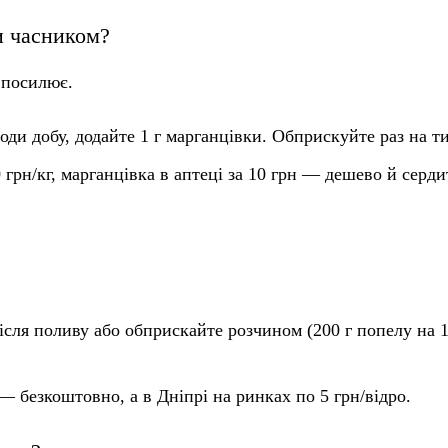
и часником?
 посилює.
води добу, додайте 1 г марганцівки. Обприскуйте раз на т
 грн/кг, марганцівка в аптеці за 10 грн — дешево й серди
ісля поливу або обприскайте розчином (200 г попелу на 1
 — безкоштовно, а в Дніпрі на ринках по 5 грн/відро.