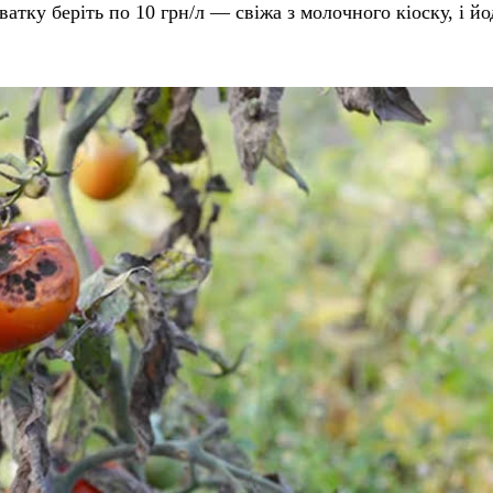
атку беріть по 10 грн/л — свіжа з молочного кіоску, і йо