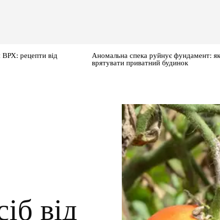
 ВРХ: рецепти від
Аномальна спека руйнує фундамент: я
врятувати приватний будинок
іб від