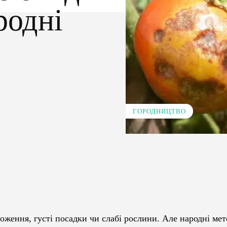
родні
ГОРОДНИЦТВО
Pinterest
WhatsApp
ення, густі посадки чи слабі рослини. Але народні мет