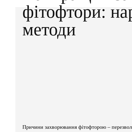
фітофтори: на
методи
Facebook
X
ПОДІЛІТЬСЯ
Причини захворювання фітофторою – перезволож