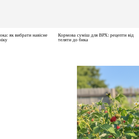
ока: як вибрати навісне
Кормова суміш для ВРХ: рецепти від
ніку
теляти до бика