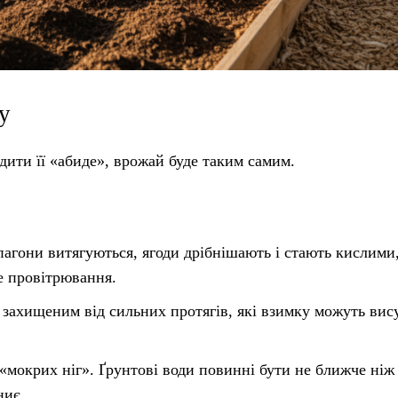
у
ити її «абиде», врожай буде таким самим.
 пагони витягуються, ягоди дрібнішають і стають кислими
не провітрювання.
 захищеним від сильних протягів, які взимку можуть ви
«мокрих ніг». Ґрунтові води повинні бути не ближче ніж 
ниє.