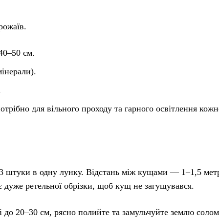
рожаїв.
0–50 см.
інерали).
.
трібно для вільного проходу та гарного освітлення кожн
–3 штуки в одну лунку. Відстань між кущами — 1–1,5 мет
є дуже ретельної обрізки, щоб кущ не загущувався.
ці до 20–30 см, рясно полийте та замульчуйте землю соло