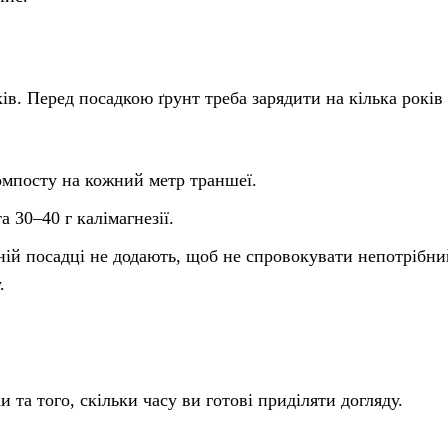
в. Перед посадкою ґрунт треба зарядити на кілька років
компосту на кожний метр траншеї.
 30–40 г калімагнезії.
нній посадці не додають, щоб не спровокувати непотрібни
.
 та того, скільки часу ви готові приділяти догляду.