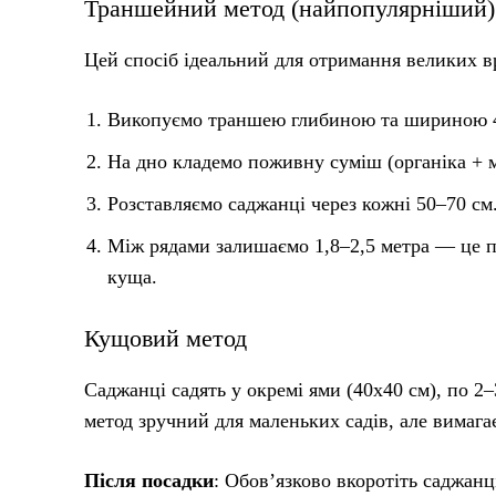
Траншейний метод (найпопулярніший)
Цей спосіб ідеальний для отримання великих в
Викопуємо траншею глибиною та шириною 4
На дно кладемо поживну суміш (органіка + м
Розставляємо саджанці через кожні 50–70 см
Між рядами залишаємо 1,8–2,5 метра — це по
куща.
Кущовий метод
Саджанці садять у окремі ями (40х40 см), по 2
метод зручний для маленьких садів, але вимага
Після посадки
: Обов’язково вкоротіть саджан