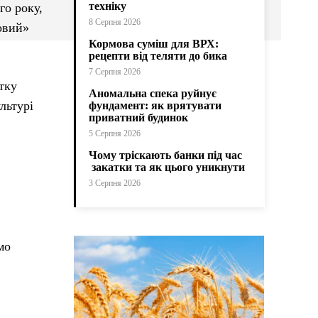
техніку
го року,
8 Серпня 2026
овий»
Кормова суміш для ВРХ:
рецепти від теляти до бика
7 Серпня 2026
тку
Аномальна спека руйнує
льтурі
фундамент: як врятувати
приватний будинок
5 Серпня 2026
Чому тріскають банки під час
закатки та як цього уникнути
3 Серпня 2026
мо