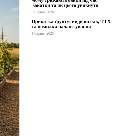
Чому тріскають банки під час
закатки та як цього уникнути
3 Серпня 2026
Прикатка ґрунту: види котків, ТТХ
та помилки налаштування
1 Серпня 2026