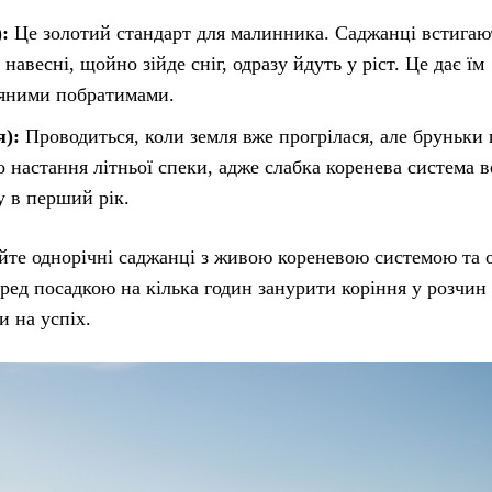
:
Це золотий стандарт для малинника. Саджанці встигаю
навесні, щойно зійде сніг, одразу йдуть у ріст. Це дає їм
няними побратимами.
я):
Проводиться, коли земля вже прогрілася, але бруньки
 настання літньої спеки, адже слабка коренева система 
у в перший рік.
айте однорічні саджанці з живою кореневою системою та 
еред посадкою на кілька годин занурити коріння у розчин
 на успіх.