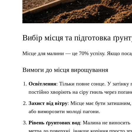
Вибір місця та підготовка ґрунт
Місце для малини — це 70% успіху. Якщо посад
Вимоги до місця вирощування
Освітлення
: Тільки повне сонце. У затінку
постійно хворіють на сіру гниль через пога
Захист від вітру
: Місце має бути затишним,
або виморозити молоді пагони.
Рівень ґрунтових вод
: Малина не виносить 
метра до поверхні, інакше коріння просто зг