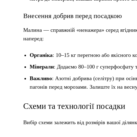
Внесення добрив перед посадкою
Малина — справжній «ненажера» серед ягідникі
наперед:
Органіка
: 10–15 кг перегною або якісного 
Мінерали
: Додаємо 80–100 г суперфосфату та
Важливо
: Азотні добрива (селітру) при осі
пагонів перед морозами. Залиште їх на весну
Схеми та технології посадки
Вибір схеми залежить від розмірів вашої ділянки