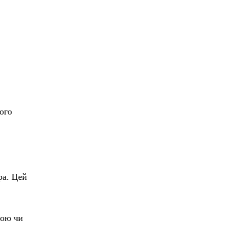
ого
ра. Цей
мою чи