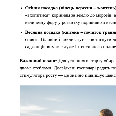
Осіння посадка (кінець вересня – жовтень)
«вхопитися» корінням за землю до морозів, а 
величезну фору у розвитку порівняно з вес
Весняна посадка (квітень – початок травн
сплять. Головний виклик тут — встигнути до
саджанців вимагає дуже інтенсивного полив
Важливий нюанс
: Для успішного старту обир
двома стеблами. Досвідчені господарі радять п
стимулятора росту — це значно підвищує шанси