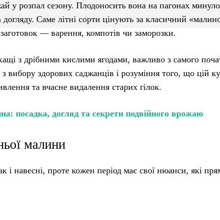
ай у розпал сезону. Плодоносить вона на пагонах минуло
а догляду. Саме літні сорти цінують за класичний «малин
 заготовок — варення, компотів чи заморозки.
ащі з дрібними кислими ягодами, важливо з самого поча
з вибору здорових саджанців і розуміння того, що цій ку
ивлення та вчасне видалення старих гілок.
а: посадка, догляд та секрети подвійного врожаю
ньої малини
 і навесні, проте кожен період має свої нюанси, які пря