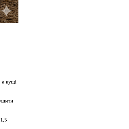
, а кущі
сушити
1,5