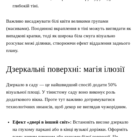
глибокій тіні.
Важливо висаджувати білі квіти великими групами
(масивами). Поодинокі вкраплення в тіні можуть виглядати як
випадкові крапки, тоді як широка біла смуга візуально
розсуває межі ділянки, створюючи ефект віддалення заднього
плану.
Дзеркальні поверхні: магія ілюзії
Дзеркало в саду — це найшвидший спосіб додати 50%
візуальної площі. У тінистому саду воно виконує роль
додаткового вікна. Проте тут важливо дотримуватися
технологічних нюансів, щоб декор не виглядав чужорідним.
Ефект «двері в інший світ»:
Встановіть високе дзеркало
на глухому паркані або в кінці вузької доріжки. Оформіть
раму живим плющем або кущами білої гортензії. Це