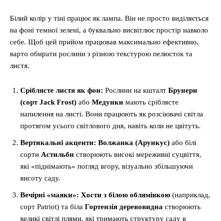
Білий колір у тіні працює як лампа. Він не просто виділяється
на фоні темної зелені, а буквально висвітлює простір навколо
себе. Щоб цей прийом працював максимально ефективно,
варто обирати рослини з різною текстурою пелюсток та
листя.
Сріблясте листя як фон:
Рослини на кшталт
Брунери
(сорт Jack Frost)
або
Медунки
мають сріблясте
напилення на листі. Вони працюють як розсіювачі світла
протягом усього світлового дня, навіть коли не цвітуть.
Вертикальні акценти:
Волжанка (Арункус)
або білі
сорти
Астильби
створюють високі мереживні суцвіття,
які «піднімають» погляд вгору, візуально збільшуючи
висоту саду.
Вечірні «маяки»:
Хости з білою облямівкою
(наприклад,
сорт Patriot) та біла
Гортензія деревовидна
створюють
великі світлі плями, які тримають структуру саду в