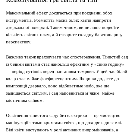
Максимальний ефект досягається при поєднанні обох
інструментів. Розмістіть масив білих квітів навпроти
дзеркальної поверхні. Таким чином, ви не лише подвоїте
кількість світлих плям, а й створите складну багатошарову
перспективу.
Важливо також враховувати час спостереження. Тінистий сад
із білими квітами стає найбільш ефектним у «синю годину»
— період сутінків перед настанням темряви. У цей час білий
колір стає майже фосфоресцентним. Якщо ви додасте до
композиції дзеркало, воно відбиватиме небо, яке ще
залишається світлим, і сад наповниться м’яким, майже
містичним сяйвом.
Освітлення тінистого саду без електрики — це мистецтво
маніпуляції з тими крихтами світла, що доходять до землі.
Білі квіти виступають у ролі активних випромінювачів, а