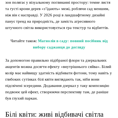
зон полягає у візуальному поглинанні простору: темне листя
та густі крони дерев «з’їдають» межі, роблячи сад меншим,
ніж він є насправді. У 2026 році в ландшафтному дизайні
панує тренд на природність, де замість агресивного
штучного світла використовується гра текстур та відбиттів.
Читайте також:
Магнолія в саду: повний посібник від
вибору саджанця до догляду
За допомогою правильно підібраної флори та дзеркальних
акцентів можна досягти ефекту «внутрішнього сяйва». Білий
колір має найвищу здатність відбивати фотони, тому навіть у
глибоких сутінках білі квіти виглядають так, ніби вони
підсвічені зсередини. Додавання дзеркал у таку композицію
подвоює цей ефект, створюючи перспективу там, де раніше
був глухий паркан.
Білі квіти: живі відбивачі світла