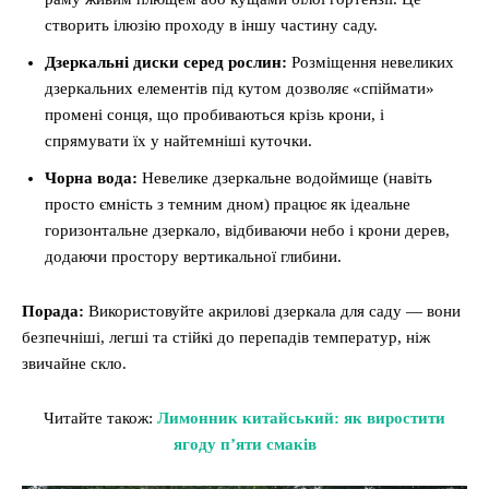
створить ілюзію проходу в іншу частину саду.
Дзеркальні диски серед рослин:
Розміщення невеликих
дзеркальних елементів під кутом дозволяє «спіймати»
промені сонця, що пробиваються крізь крони, і
спрямувати їх у найтемніші куточки.
Чорна вода:
Невелике дзеркальне водоймище (навіть
просто ємність з темним дном) працює як ідеальне
горизонтальне дзеркало, відбиваючи небо і крони дерев,
додаючи простору вертикальної глибини.
Порада:
Використовуйте акрилові дзеркала для саду — вони
безпечніші, легші та стійкі до перепадів температур, ніж
звичайне скло.
Читайте також:
Лимонник китайський: як виростити
ягоду п’яти смаків