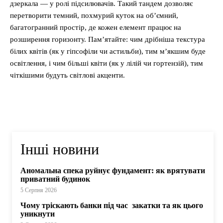
дзеркала — у ролі підсилювачів. Такий тандем дозволяє
перетворити темний, похмурий куток на об’ємний,
багатогранний простір, де кожен елемент працює на
розширення горизонту. Пам’ятайте: чим дрібніша текстура
білих квітів (як у гіпсофіли чи астильби), тим м’якшим буде
освітлення, і чим більші квіти (як у лілій чи гортензій), тим
чіткішими будуть світлові акценти.
Інші новини
Аномальна спека руйнує фундамент: як врятувати
приватний будинок
5 Серпня 2026
Чому тріскають банки під час закатки та як цього
уникнути