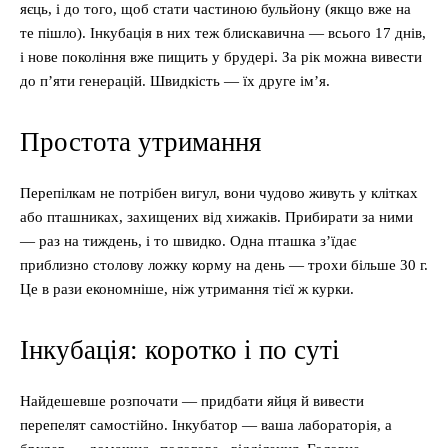
яєць, і до того, щоб стати частиною бульйону (якщо вже на
те пішло). Інкубація в них теж блискавична — всього 17 днів,
і нове покоління вже пищить у брудері. За рік можна вивести
до п’яти генерацій. Швидкість — їх друге ім’я.
Простота утримання
Перепілкам не потрібен вигул, вони чудово живуть у клітках
або пташниках, захищених від хижаків. Прибирати за ними
— раз на тиждень, і то швидко. Одна пташка з’їдає
приблизно столову ложку корму на день — трохи більше 30 г.
Це в рази економніше, ніж утримання тієї ж курки.
Інкубація: коротко і по суті
Найдешевше розпочати — придбати яйця й вивести
перепелят самостійно. Інкубатор — ваша лабораторія, а