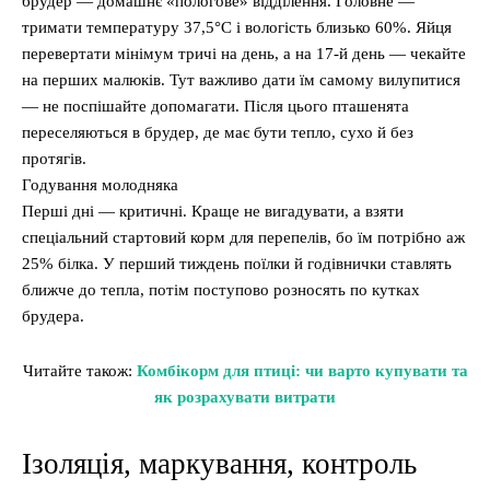
брудер — домашнє «пологове» відділення. Головне —
тримати температуру 37,5°C і вологість близько 60%. Яйця
перевертати мінімум тричі на день, а на 17-й день — чекайте
на перших малюків. Тут важливо дати їм самому вилупитися
— не поспішайте допомагати. Після цього пташенята
переселяються в брудер, де має бути тепло, сухо й без
протягів.
Годування молодняка
Перші дні — критичні. Краще не вигадувати, а взяти
спеціальний стартовий корм для перепелів, бо їм потрібно аж
25% білка. У перший тиждень поїлки й годівнички ставлять
ближче до тепла, потім поступово розносять по кутках
брудера.
Читайте також:
Комбікорм для птиці: чи варто купувати та
як розрахувати витрати
Ізоляція, маркування, контроль