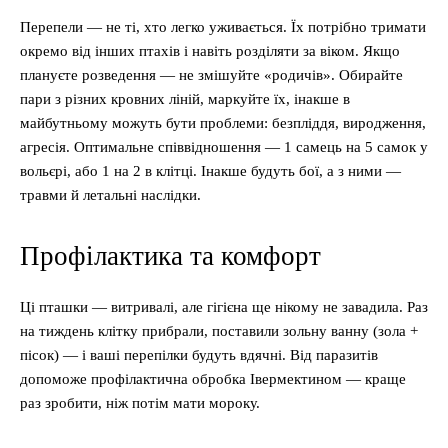
Перепели — не ті, хто легко уживається. Їх потрібно тримати
окремо від інших птахів і навіть розділяти за віком. Якщо
плануєте розведення — не змішуйте «родичів». Обирайте
пари з різних кровних ліній, маркуйте їх, інакше в
майбутньому можуть бути проблеми: безпліддя, виродження,
агресія. Оптимальне співвідношення — 1 самець на 5 самок у
вольєрі, або 1 на 2 в клітці. Інакше будуть бої, а з ними —
травми й летальні наслідки.
Профілактика та комфорт
Ці пташки — витривалі, але гігієна ще нікому не завадила. Раз
на тиждень клітку прибрали, поставили зольну ванну (зола +
пісок) — і ваші перепілки будуть вдячні. Від паразитів
допоможе профілактична обробка Івермектином — краще
раз зробити, ніж потім мати мороку.