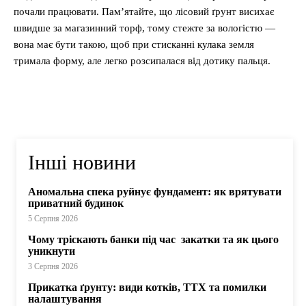
почали працювати. Пам’ятайте, що лісовий ґрунт висихає
швидше за магазинний торф, тому стежте за вологістю —
вона має бути такою, щоб при стисканні кулака земля
тримала форму, але легко розсипалася від дотику пальця.
Інші новини
Аномальна спека руйнує фундамент: як врятувати
приватний будинок
5 Серпня 2026
Чому тріскають банки під час закатки та як цього
уникнути
3 Серпня 2026
Прикатка ґрунту: види котків, ТТХ та помилки
налаштування