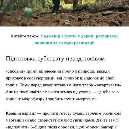
Читайте також:
Саджанці в’януть у дорозі: розбираємо
причини та методи реанімації
Підготовка субстрату перед посівом
«Лісовий» ґрунт, принесений прямо з природи, завжди
приховує в собі сюрпризи: від личинок шкідників до спор
грибів. Тому перед використанням його треба «загартувати».
Але не поспішайте смажити землю в духовці — це вб’є всю
корисну мікрофлору і зробить ґрунт «мертвим».
Кращий варіант — пролити готову суміш гарячим розчином
марганцівки або скористатися біофунгіцидами. Дайте землі
«відпочити» 3–5 днів після обробки, щоб корисні бактерії