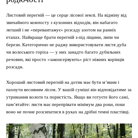
Листовий перегній — це серце лісової землі. На відміну від
звичайного компосту з кухонних відходів, він набагато
легший і не «перевантажує» розсаду азотом на ранніх
етапах. Найкраще брати перегній з-під ліщини, липи чи
берези. Категорично не раджу використовувати листя дуба
чи волоського горіха — у них занадто багато дубильних
речовин, які просто «законсервують» ріст ніжних корінців
розсади.
Хороший листовий перегній на дотик має бути м’яким і
пахнути весняним лісом. У вашій суміші він відповідатиме за
утримання вологи та пористість. Якщо ви готуєте його самі,
пам’ятайте: листя має перепрівати мінімум два роки, поки
воно не почне розсипатися в руках на дрібні темні пластівці.