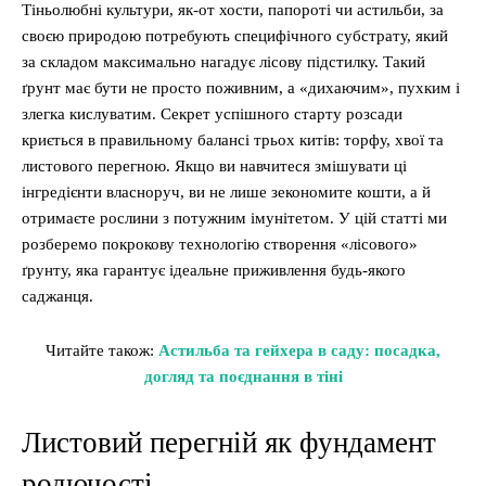
Тіньолюбні культури, як-от хости, папороті чи астильби, за
своєю природою потребують специфічного субстрату, який
за складом максимально нагадує лісову підстилку. Такий
ґрунт має бути не просто поживним, а «дихаючим», пухким і
злегка кислуватим. Секрет успішного старту розсади
криється в правильному балансі трьох китів: торфу, хвої та
листового перегною. Якщо ви навчитеся змішувати ці
інгредієнти власноруч, ви не лише зекономите кошти, а й
отримаєте рослини з потужним імунітетом. У цій статті ми
розберемо покрокову технологію створення «лісового»
ґрунту, яка гарантує ідеальне приживлення будь-якого
саджанця.
Читайте також:
Астильба та гейхера в саду: посадка,
догляд та поєднання в тіні
Листовий перегній як фундамент
родючості