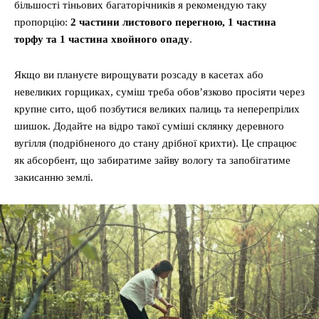
більшості тіньових багаторічників я рекомендую таку
пропорцію:
2 частини листового перегною, 1 частина
торфу та 1 частина хвойного опаду
.
Якщо ви плануєте вирощувати розсаду в касетах або
невеликих горщиках, суміш треба обов’язково просіяти через
крупне сито, щоб позбутися великих палиць та неперепрілих
шишок. Додайте на відро такої суміші склянку деревного
вугілля (подрібненого до стану дрібної крихти). Це спрацює
як абсорбент, що забиратиме зайву вологу та запобігатиме
закисанню землі.