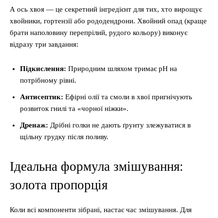
А ось хвоя — це секретний інгредієнт для тих, хто вирощує
хвойники, гортензії або рододендрони. Хвойний опад (краще
брати наполовину перепрілий, рудого кольору) виконує
відразу три завдання:
Підкислення:
Природним шляхом тримає pH на
потрібному рівні.
Антисептик:
Ефірні олії та смоли в хвої пригнічують
розвиток гнилі та «чорної ніжки».
Дренаж:
Дрібні голки не дають ґрунту злежуватися в
щільну грудку після поливу.
Ідеальна формула змішування:
золота пропорція
Коли всі компоненти зібрані, настає час змішування. Для