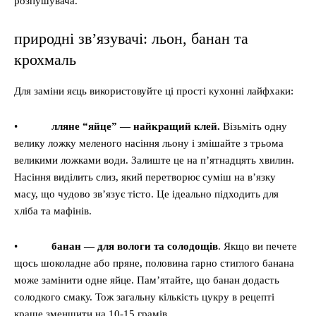
розпушувача.
природні зв’язувачі: льон, банан та
крохмаль
Для заміни яєць використовуйте ці прості кухонні лайфхаки:
•
лляне “яйце” — найкращий клей.
Візьміть одну
велику ложку меленого насіння льону і змішайте з трьома
великими ложками води. Залиште це на п’ятнадцять хвилин.
Насіння виділить слиз, який перетворює суміш на в’язку
масу, що чудово зв’язує тісто. Це ідеально підходить для
хліба та мафінів.
•
банан — для вологи та солодощів
. Якщо ви печете
щось шоколадне або пряне, половина гарно стиглого банана
може замінити одне яйце. Пам’ятайте, що банан додасть
солодкого смаку. Тож загальну кількість цукру в рецепті
краще зменшити на 10-15 грамів.