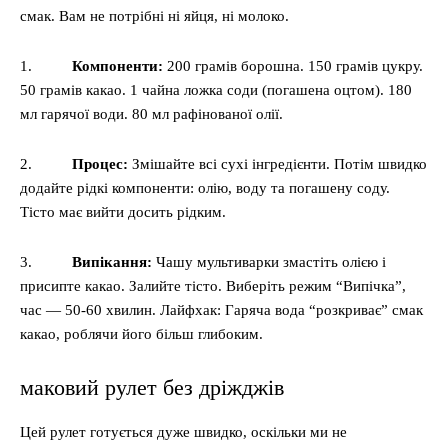
смак. Вам не потрібні ні яйця, ні молоко.
1.
Компоненти:
200 грамів борошна. 150 грамів цукру.
50 грамів какао. 1 чайна ложка соди (погашена оцтом). 180
мл гарячої води. 80 мл рафінованої олії.
2.
Процес:
Змішайте всі сухі інгредієнти. Потім швидко
додайте рідкі компоненти: олію, воду та погашену соду.
Тісто має вийти досить рідким.
3.
Випікання:
Чашу мультиварки змастіть олією і
присипте какао. Залийте тісто. Виберіть режим “Випічка”,
час — 50-60 хвилин. Лайфхак: Гаряча вода “розкриває” смак
какао, роблячи його більш глибоким.
маковий рулет без дріжджів
Цей рулет готується дуже швидко, оскільки ми не