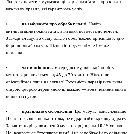
Якщо ви печете в мультиварці, варто пам’ятати про кілька
важливих правил, які гарантують успіх.
•
не забувайте про обробку чаш
і. Навіть
антипригарне покриття мультиварки потребує допомоги.
Завжди змащуйте чашу олією і обов’язково присипайте дно
борошном або какао. Пісне тісто дуже ніжне і може
прилипати.
•
час випікання
. У середньому, високий пиріг у
мультиварці печеться від 45 до 70 хвилин. Ніколи не
орієнтуйтеся лише на сигнал! Готовність перевіряйте лише
старою доброю дерев’яною шпажкою — вона повинна вийти
повністю сухою.
•
правильне охолодження
. Це, мабуть, найважливіше.
Після того, як випічка готова, не відкривайте кришку одразу.
Залиште пиріг у вимкненій мультиварці ще на 10-15 хвилин.
Це називається “схоплюванням”, і це запобігає його осіданню