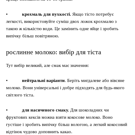
•
крохмаль для пухкості.
Якщо тісто потребує
легкості, використовуйте суміш двох ложок крохмалю з
такою ж кількістю води. Це замінить одне яйце і зробить
випічку більш повітряною.
рослинне молоко: вибір для тіста
Тут вибір великий, але смак має значення:
•
нейтральні варіанти
. Беріть мигдалеве або вівсяне
молоко. Вони універсальні і добре підходять для будь-якого
світлого тіста.
•
для насиченого смаку.
Для шоколадних чи
фруктових кексів можна взяти кокосове молоко. Воно
густіше і зробить випічку більш вологою, а легкий кокосовий
відтінок чудово доповнить какао.