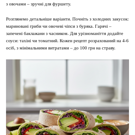
з овочами – зручні для фуршету.
Розглянемо детальніше варіанти. Почніть з холодних закусок:
мариновані гриби чи овочеві чіпси з буряка. Гарячі –
запечені баклажани з часником. Для урізноманіття додайте
соуси: тахіні чи томатний. Кожен рецепт розрахований на 4-6
осіб, з мінімальними витратами – до 100 грн на страву.