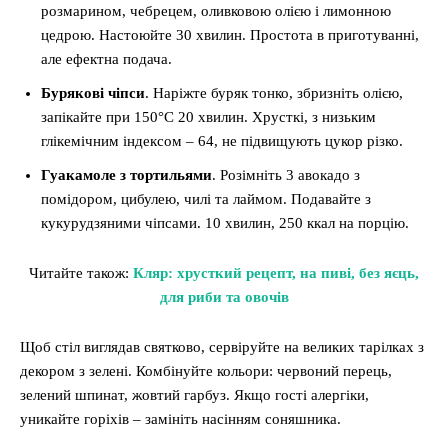
розмарином, чебрецем, оливковою олією і лимонною
цедрою. Настоюйте 30 хвилин. Простота в приготуванні,
але ефектна подача.
Бурякові чіпси
. Наріжте буряк тонко, збризніть олією,
запікайте при 150°C 20 хвилин. Хрусткі, з низьким
глікемічним індексом – 64, не підвищують цукор різко.
Гуакамоле з тортильями
. Розімніть 3 авокадо з
помідором, цибулею, чилі та лаймом. Подавайте з
кукурудзяними чіпсами. 10 хвилин, 250 ккал на порцію.
Читайте також:
Кляр: хрусткий рецепт, на пиві, без яєць,
для риби та овочів
Щоб стіл виглядав святково, сервіруйте на великих тарілках з
декором з зелені. Комбінуйте кольори: червоний перець,
зелений шпинат, жовтий гарбуз. Якщо гості алергіки,
уникайте горіхів – замініть насінням соняшника.