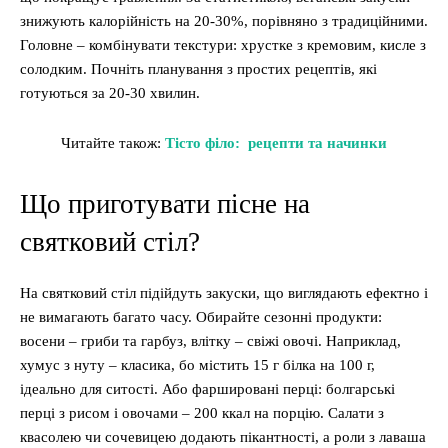
знижують калорійність на 20-30%, порівняно з традиційними.
Головне – комбінувати текстури: хрустке з кремовим, кисле з
солодким. Почніть планування з простих рецептів, які
готуються за 20-30 хвилин.
Читайте також:
Тісто філо: рецепти та начинки
Що приготувати пісне на
святковий стіл?
На святковий стіл підійдуть закуски, що виглядають ефектно і
не вимагають багато часу. Обирайте сезонні продукти:
восени – гриби та гарбуз, влітку – свіжі овочі. Наприклад,
хумус з нуту – класика, бо містить 15 г білка на 100 г,
ідеально для ситості. Або фаршировані перці: болгарські
перці з рисом і овочами – 200 ккал на порцію. Салати з
квасолею чи сочевицею додають пікантності, а роли з лаваша