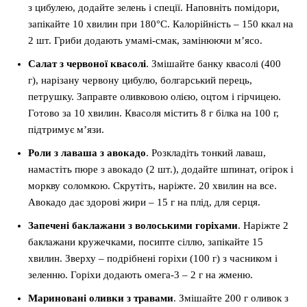
з цибулею, додайте зелень і спеції. Наповніть помідори,
запікайте 10 хвилин при 180°C. Калорійність – 150 ккал на
2 шт. Гриби додають умамі-смак, замінюючи м’ясо.
Салат з червоної квасолі
. Змішайте банку квасолі (400
г), нарізану червону цибулю, болгарський перець,
петрушку. Заправте оливковою олією, оцтом і гірчицею.
Готово за 10 хвилин. Квасоля містить 8 г білка на 100 г,
підтримує м’язи.
Роли з лаваша з авокадо
. Розкладіть тонкий лаваш,
намастіть пюре з авокадо (2 шт.), додайте шпинат, огірок і
моркву соломкою. Скрутіть, наріжте. 20 хвилин на все.
Авокадо дає здорові жири – 15 г на плід, для серця.
Запечені баклажани з волоськими горіхами
. Наріжте 2
баклажани кружечками, посипте сіллю, запікайте 15
хвилин. Зверху – подрібнені горіхи (100 г) з часником і
зеленню. Горіхи додають омега-3 – 2 г на жменю.
Мариновані оливки з травами
. Змішайте 200 г оливок з