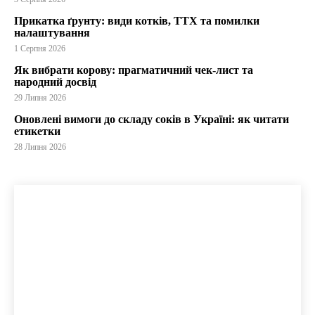
Прикатка ґрунту: види котків, ТТХ та помилки
налаштування
1 Серпня 2026
Як вибрати корову: прагматичний чек-лист та
народний досвід
29 Липня 2026
Оновлені вимоги до складу соків в Україні: як читати
етикетки
28 Липня 2026