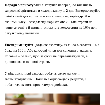
Поради з приготування
: готуйте наперед, бо більшість
закусок зберігаються в холодильнику 1-2 дні. Використовуйте
свіжі спеції для аромату – кмин, паприка, коріандр. Для
економії часу – заздалегідь наріжте овочі. Такі страви не
лише смачні, а й корисні: знижують холестерин на 10% при
регулярному вживанні.
Експериментуйте
: додайте екзотику, як кіноа в салатах – 4 г
білка на 100 г. Або кокосові чіпси для солодкого акценту.
Головне – баланс, щоб закуски не перевантажували, а
доповнювали основні страви.
У підсумку, пісні закуски роблять свято легким і
запам’ятовуваним. Почніть з одного-двох рецептів, і
побачите, як гості проситимуть добавки.