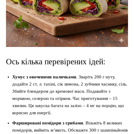
Ось кілька перевірених ідей:
Хумус з овочевими паличками
. Зваріть 200 г нуту,
додайте 2 ст. л. тахіні, сік лимона, 2 зубчики часнику, сіль.
Збийте блендером до кремової маси. Подавайте з
морквою, селерою та огірком. Час приготування – 15
хвилин. Ця закуска багата на залізо – 4 мг на порцію, що
корисно для енергії.
Фаршировані помідори з грибами
. Візьміть 8 великих
помідорів, вийміть м’якоть. Обсмажте 300 г шампіньйонів