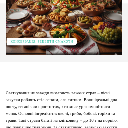
КОНСЕРВАЦІЯ. РЕЦЕПТИ СМАКОТИ
Facebook
X
Pinterest
WhatsApp
Святкування не завжди вимагають важких страв – пісні
закуски роблять стіл легким, але ситним. Вони ідеальні для
посту, веганів чи просто тих, хто хоче урізноманітнити
меню. Основні інгредієнти: овочі, гриби, бобові, горіхи та
трави. Такі страви багаті на клітковину – до 10 г на порцію,
що покращує травлення. За статистикою, веганські закуски