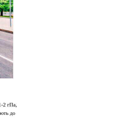
1-2 гПа,
ують до