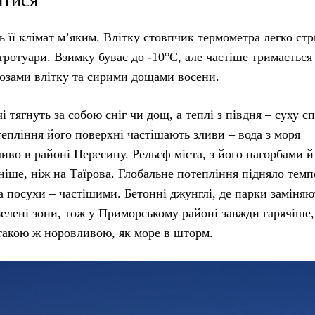
ятися
ть її клімат м’яким. Влітку стовпчик термометра легко ст
тротуари. Взимку буває до -10°C, але частіше тримається 
грозами влітку та сирими дощами восени.
і тягнуть за собою сніг чи дощ, а теплі з півдня – суху сп
тепління його поверхні частішають зливи – вода з моря
бливо в районі Пересипу. Рельєф міста, з його пагорбами й
тніше, ніж на Таїрова. Глобальне потепління підняло тем
 а посухи – частішими. Бетонні джунглі, де парки заміняю
зелені зони, тож у Приморському районі завжди гарячіше,
 такою ж норовливою, як море в шторм.