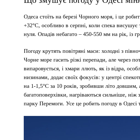
Що змушує погоду у Одесі мін
Одеса стоїть на березі Чорного моря, і це роби
+32°C, особливо в серпні, коли спека висушує 
нуля. Опадів небагато – 450-550 мм на рік, із 
Погоду крутять повітряні маси: холодні з півноч
Чорне море гасить різкі перепади, але через по
випаровується, і хмари ллють, як із відра, осо
низинами, додає своїх фокусів: у центрі спеко
на 1-1,5°C за 10 років, зробивши літо довшим,
багатоповерхівки, нагріваються сильніше, ніж 
парку Перемоги. Усе це робить погоду в Одесі