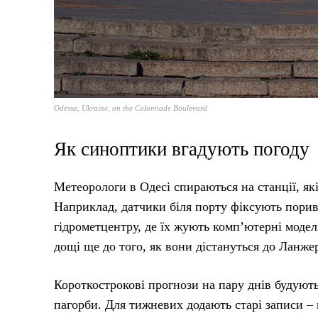
Odessa, Ukraine, on the Colonnade Boulevard
Як синоптики вгадують погоду
Метеорологи в Одесі спираються на станції, які
Наприклад, датчики біля порту фіксують пориви 
гідрометцентру, де їх жують комп’ютерні модел
дощі ще до того, як вони дістануться до Ланже
Короткострокові прогнози на пару днів будують
пагорби. Для тижневих додають старі записи – 