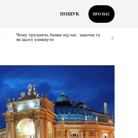
ПОШУК
ПРО НАС
к
Чому тріскають банки під час закатки та
як цього уникнути