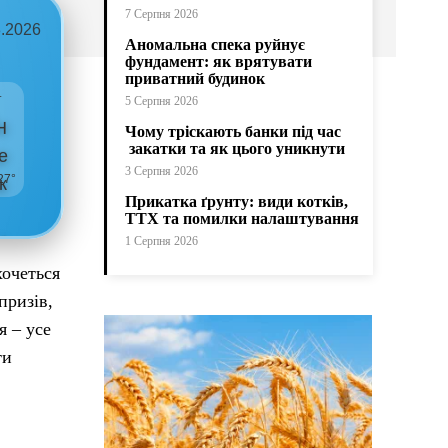
7 Серпня 2026
8.2026
Аномальна спека руйнує
фундамент: як врятувати
приватний будинок
т
5 Серпня 2026
Чому тріскають банки під час
закатки та як цього уникнути
3 Серпня 2026
27°
Прикатка ґрунту: види котків,
ТТХ та помилки налаштування
1 Серпня 2026
хочеться
призів,
я – усе
ти