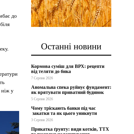
рибає до
біля
Останні новини
еку.
Кормова суміш для ВРХ: рецепти
від теляти до бика
ператури
7 Серпня 2026
ть
Аномальна спека руйнує фундамент:
 ніж у
як врятувати приватний будинок
5 Серпня 2026
Чому тріскають банки під час
закатки та як цього уникнути
3 Серпня 2026
Прикатка ґрунту: види котків, ТТХ