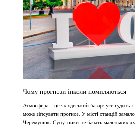
Чому прогнози інколи помиляються
Атмосфера – це як одеський базар: усе гудить і 
може зіпсувати прогноз. У місті станцій замало
Черемушок. Супутники не бачать маленьких хма