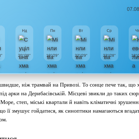
07.0
Нд
Пн
Вт
Ср
Ч
3°
20°/28°
19°/29°
22°/29°
23°/28°
18°/
 швидше, ніж трамвай на Привозі. То сонце пече так, що 
під арки на Дерибасівській. Місцеві звикли до таких сюр
 Море, степ, міські квартали й навіть кліматичні зрушенн
що її змушує гойдатися, як синоптики намагаються вгада
ом.