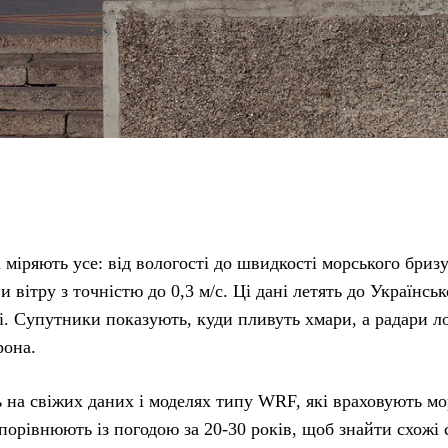
 міряють усе: від вологості до швидкості морського бризу
вітру з точністю до 0,3 м/с. Ці дані летять до Українськ
і. Супутники показують, куди пливуть хмари, а радари л
рона.
 на свіжих даних і моделях типу WRF, які враховують мо
порівнюють із погодою за 20-30 років, щоб знайти схожі с