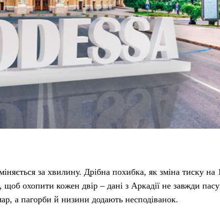
міняється за хвилину. Дрібна похибка, як зміна тиску на 
, щоб охопити кожен двір – дані з Аркадії не завжди пас
р, а пагорби й низини додають несподіванок.