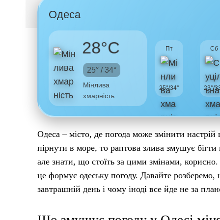
Одеса
28°C
Пт
Сб
25° / 34°
Мінлива
25°/34°
23°/3
хмарність
Одеса – місто, де погода може змінити настрій
пірнути в море, то раптова злива змушує бігти 
але знати, що стоїть за цими змінами, корисно.
це формує одеську погоду. Давайте розберемо, 
завтрашній день і чому іноді все йде не за план