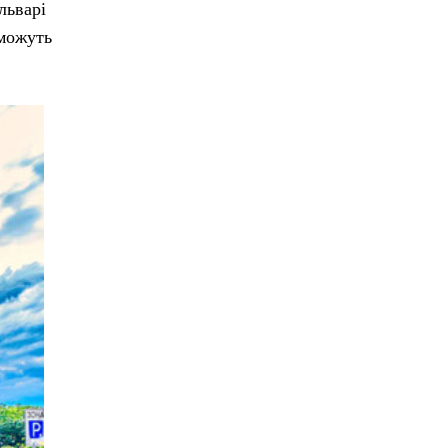
льварі
 можуть