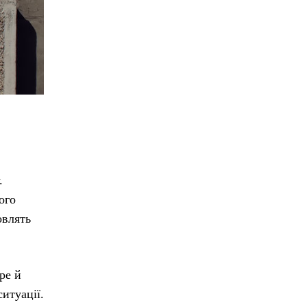
.
ого
овлять
ре й
итуації.