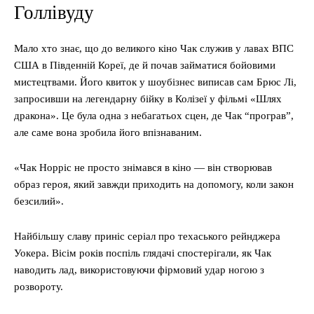
Голлівуду
Мало хто знає, що до великого кіно Чак служив у лавах ВПС
США в Південній Кореї, де й почав займатися бойовими
мистецтвами. Його квиток у шоубізнес виписав сам Брюс Лі,
запросивши на легендарну бійку в Колізеї у фільмі «Шлях
дракона». Це була одна з небагатьох сцен, де Чак “програв”,
але саме вона зробила його впізнаваним.
«Чак Норріс не просто знімався в кіно — він створював
образ героя, який завжди приходить на допомогу, коли закон
безсилий».
Найбільшу славу приніс серіал про техаського рейнджера
Уокера. Вісім років поспіль глядачі спостерігали, як Чак
наводить лад, використовуючи фірмовий удар ногою з
розвороту.