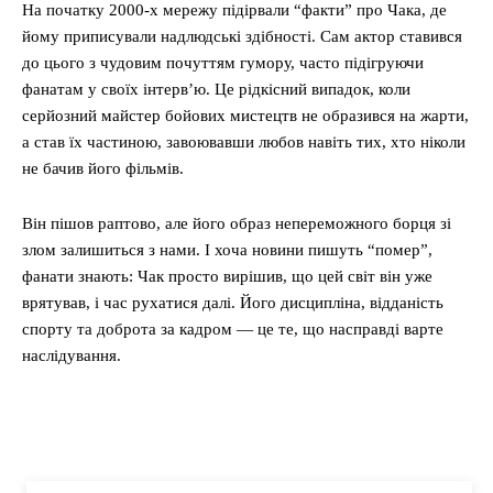
На початку 2000-х мережу підірвали “факти” про Чака, де
йому приписували надлюдські здібності. Сам актор ставився
до цього з чудовим почуттям гумору, часто підігруючи
фанатам у своїх інтерв’ю. Це рідкісний випадок, коли
серйозний майстер бойових мистецтв не образився на жарти,
а став їх частиною, завоювавши любов навіть тих, хто ніколи
не бачив його фільмів.
Він пішов раптово, але його образ непереможного борця зі
злом залишиться з нами. І хоча новини пишуть “помер”,
фанати знають: Чак просто вирішив, що цей світ він уже
врятував, і час рухатися далі. Його дисципліна, відданість
спорту та доброта за кадром — це те, що насправді варте
наслідування.