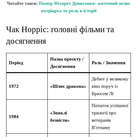
Читайте також:
Помер Філарет Денисенко: життєвий шлях
патріарха та роль в історії
Чак Норріс: головні фільми та
досягнення
Назва проєкту /
Період
Роль / Значення
Досягнення
Дебют у великому
1972
«Шлях дракона»
кіно поруч із
Брюсом Лі
Початок успішної
«Зниклі
трилогії про
1984
безвісти»
ветеранів
В’єтнаму