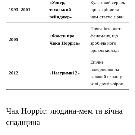
«Уокер,
Культовий серіал,
1993–2001
техаський
що закріпив за
рейнджер»
ним статус зірки
Поява інтернет-
«Факти про
феномену, що
2005
Чака Норріса»
зробила його
ідолом молоді
Епічне
повернення на
2012
«Нестримні 2»
великий екран у
колі друзів-зірок
Чак Норріс: людина-мем та вічна
спадщина