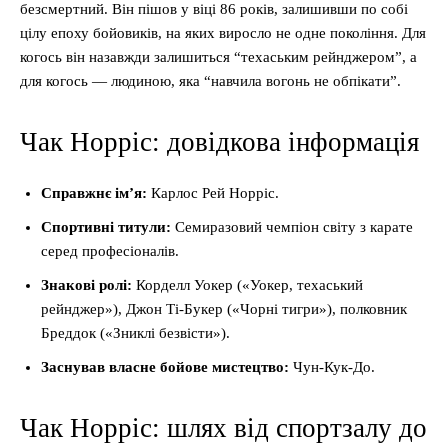
безсмертний. Він пішов у віці 86 років, залишивши по собі
цілу епоху бойовиків, на яких виросло не одне покоління. Для
когось він назавжди залишиться “техаським рейнджером”, а
для когось — людиною, яка “навчила вогонь не обпікати”.
Чак Норріс: довідкова інформація
Справжнє ім’я:
Карлос Рей Норріс.
Спортивні титули:
Семиразовий чемпіон світу з карате
серед професіоналів.
Знакові ролі:
Корделл Уокер («Уокер, техаський
рейнджер»), Джон Ті-Букер («Чорні тигри»), полковник
Бреддок («Зниклі безвісти»).
Заснував власне бойове мистецтво:
Чун-Кук-До.
Чак Норріс: шлях від спортзалу до