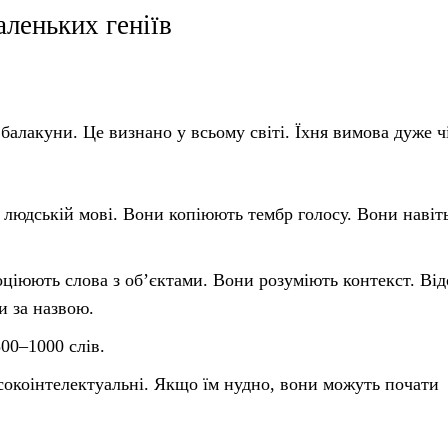
аленьких геніїв
балакуни. Це визнано у всьому світі. Їхня вимова дуже ч
 людській мові. Вони копіюють тембр голосу. Вони навіт
оціюють слова з об’єктами. Вони розуміють контекст. Ві
и за назвою.
00–1000 слів.
исокоінтелектуальні. Якщо їм нудно, вони можуть почати