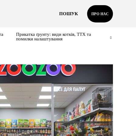
ПОШУК
ПРО НАС
та
Прикатка ґрунту: види котків, ТТХ та
помилки налаштування