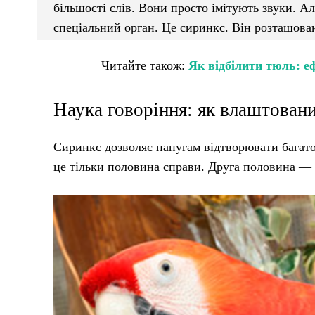
більшості слів. Вони просто імітують звуки. Ал
спеціальний орган. Це сиринкс. Він розташован
Читайте також:
Як відбілити тюль: еф
Наука говоріння: як влаштован
Сиринкс дозволяє папугам відтворювати багато
це тільки половина справи. Друга половина — ц