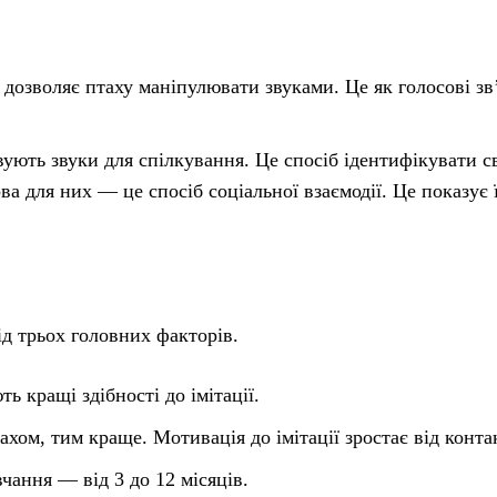
 дозволяє птаху маніпулювати звуками. Це як голосові зв
вують звуки для спілкування. Це спосіб ідентифікувати 
ва для них — це спосіб соціальної взаємодії. Це показує
ід трьох головних факторів.
ь кращі здібності до імітації.
ахом, тим краще. Мотивація до імітації зростає від конта
чання — від 3 до 12 місяців.