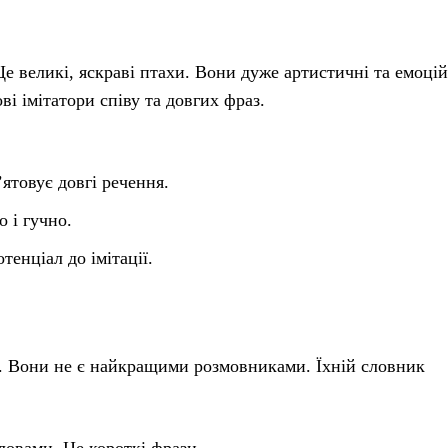
Це великі, яскраві птахи. Вони дуже артистичні та емоцій
і імітатори співу та довгих фраз.
ятовує довгі речення.
 і гучно.
енціал до імітації.
м. Вони не є найкращими розмовниками. Їхній словник