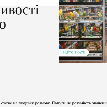
ливості
о
ВАРТО ЗНАТИ
Pinterest
WhatsApp
е схоже на людську розмову. Папуги не розуміють значенн