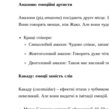
Амазони: емоційні артисти
Амазони (рід
amazona
) посідають друге місце. 
Вони говорять менше, ніж Жако. Але вони чудов
Кращі спікери:
Синьолобий амазон: Чудово співає, запам’
Жовтоголовий амазон: Говорить дуже чітко
Двоголовий амазон: Також має високий пот
Какаду: емоції замість слів
Какаду (
cacatuidae
) – ефектні птахи з чубчико
невеликий. Але вони видатні в імітації емоцій.