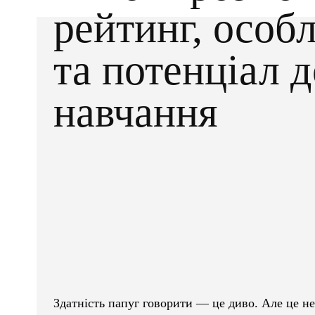
рейтинг, особ
та потенціал д
навчання
Facebook
X
ПОДІЛІТЬСЯ
Здатність папуг говорити — це диво. Але це н