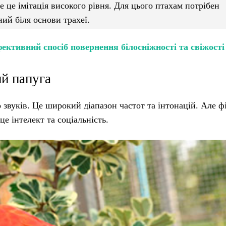
е це імітація високого рівня. Для цього птахам потрібен
ий біля основи трахеї.
ективний спосіб повернення білосніжності та свіжості
ий папуга
 звуків. Це широкий діапазон частот та інтонацій. Але 
е інтелект та соціальність.