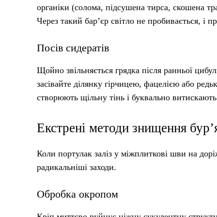
органіки (солома, підсушена тирса, скошена тр
Через такий бар’єр світло не пробивається, і п
Посів сидератів
Щойно звільняється грядка після ранньої цибул
засівайте ділянку гірчицею, фацелією або ред
створюють щільну тінь і буквально витискають 
Екстрені методи знищення бур’я
Коли портулак заліз у міжплиткові шви на дор
радикальніші заходи.
Обробка окропом
Кріп миттєво руйнує ніжну сукулентну структу