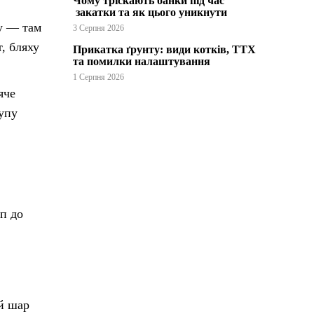
Чому тріскають банки під час
закатки та як цього уникнути
пу — там
3 Серпня 2026
т, бляху
Прикатка ґрунту: види котків, ТТХ
та помилки налаштування
1 Серпня 2026
яче
тупу
п до
й шар