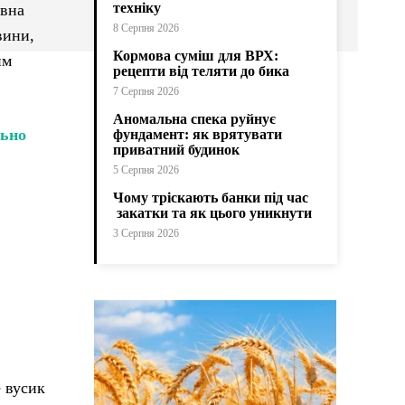
техніку
овна
8 Серпня 2026
вини,
Кормова суміш для ВРХ:
им
рецепти від теляти до бика
7 Серпня 2026
Аномальна спека руйнує
льно
фундамент: як врятувати
приватний будинок
5 Серпня 2026
Чому тріскають банки під час
закатки та як цього уникнути
3 Серпня 2026
 вусик