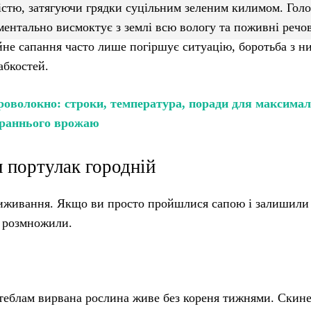
істю, затягуючи грядки суцільним зеленим килимом. Гол
ментально висмоктує з землі всю вологу та поживні речо
йне сапання часто лише погіршує ситуацію, боротьба з н
абкостей.
гроволокно: строки, температура, поради для максима
раннього врожаю
и портулак городній
виживання. Якщо ви просто пройшлися сапою і залишили
о розмножили.
теблам вирвана рослина живе без кореня тижнями. Скине