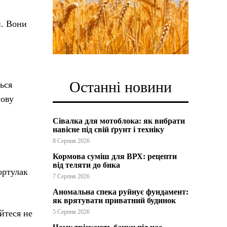
н. Вони
.
Останні новини
ься
нову
Сівалка для мотоблока: як вибрати
навісне під свій ґрунт і техніку
8 Серпня 2026
Кормова суміш для ВРХ: рецепти
від теляти до бика
ортулак
7 Серпня 2026
Аномальна спека руйнує фундамент:
як врятувати приватний будинок
йтеся не
5 Серпня 2026