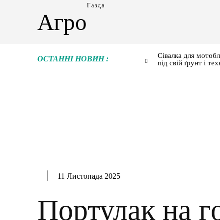
Газда
Агро
Сівалка для мотобл
ОСТАННІ НОВИН :
під свій ґрунт і тех
11 Листопада 2025
Портулак на г