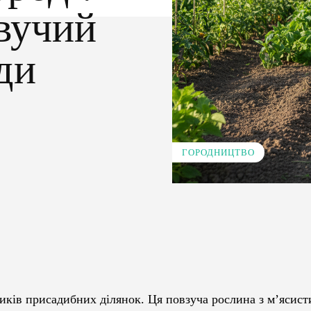
вучий
ди
ГОРОДНИЦТВО
Pinterest
WhatsApp
иків присадибних ділянок. Ця повзуча рослина з м’ясис