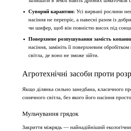
залишати в землі навіть дрібних шматочків с
Суворий карантин:
Усі вирвані рослини нег
насіння не перепріє, а навесні разом із доб
чи шифер, щоб він повністю висох під сонце
Поверхневе розпушування замість копанн
насіння, замініть її поверхневим обробітком
світла, де воно не зможе зійти.
Агротехнічні засоби проти роз
Якщо ділянка сильно занедбана, класичного пр
сонячного світла, без якого його насіння прост
Мульчування грядок
Закриття міжрядь — найнадійніший екологічни