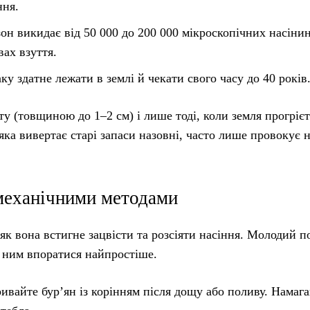
ння.
н викидає від 50 000 до 200 000 мікроскопічних насіни
вах взуття.
у здатне лежати в землі й чекати свого часу до 40 років
у (товщиною до 1–2 см) і лише тоді, коли земля прогрієт
яка вивертає старі запаси назовні, часто лише провокує 
 механічними методами
к вона встигне зацвісти та розсіяти насіння. Молодий п
з ним впоратися найпростіше.
вайте бур’ян із корінням після дощу або поливу. Намага