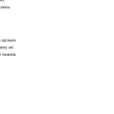
слина
о щільно
дину не
6 тижнів