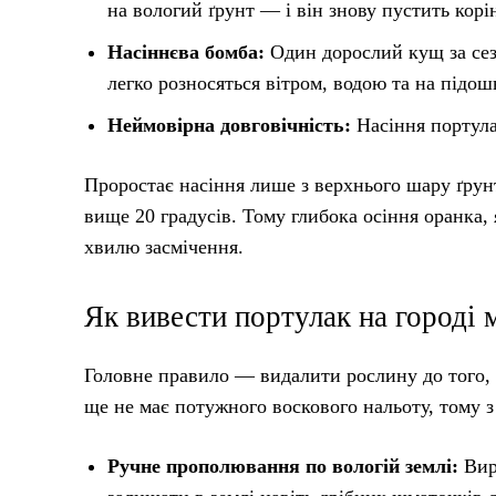
на вологий ґрунт — і він знову пустить корі
Насіннєва бомба:
Один дорослий кущ за сезо
легко розносяться вітром, водою та на підош
Неймовірна довговічність:
Насіння портулак
Проростає насіння лише з верхнього шару ґрунт
вище 20 градусів. Тому глибока осіння оранка, 
хвилю засмічення.
Як вивести портулак на городі
Головне правило — видалити рослину до того, я
ще не має потужного воскового нальоту, тому 
Ручне прополювання по вологій землі:
Вири