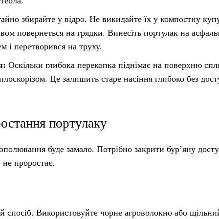
тебла.
айно збирайте у відро. Не викидайте їх у компостну ку
ривом повернеться на грядки. Винесіть портулак на асфаль
м і перетворився на труху.
я:
Оскільки глибока перекопка піднімає на поверхню спл
 плоскорізом. Це залишить старе насіння глибоко без дос
ростання портулаку
ополювання буде замало. Потрібно закрити бур’яну досту
о не проростає.
й спосіб. Використовуйте чорне агроволокно або щільни