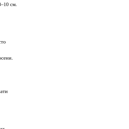
8–10 см.
сто
осени.
вати
вих