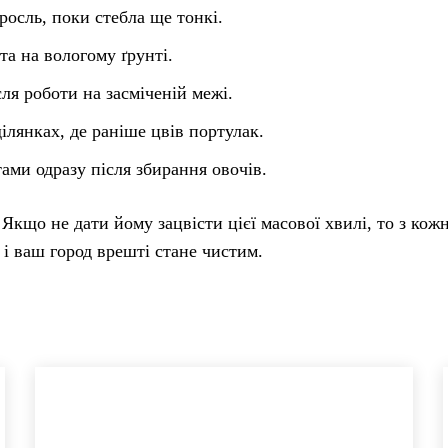
росль, поки стебла ще тонкі.
та на вологому ґрунті.
ля роботи на засміченій межі.
ілянках, де раніше цвів портулак.
ми одразу після збирання овочів.
кщо не дати йому зацвісти цієї масової хвилі, то з кож
 і ваш город врешті стане чистим.