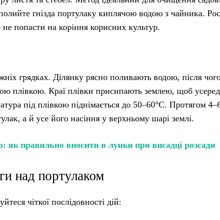
 полийте гнізда портулаку киплячою водою з чайника. Ро
— не попасти на коріння корисних культур.
ожніх грядках. Ділянку рясно поливають водою, після чог
ю плівкою. Краї плівки присипають землею, щоб усере
атура під плівкою піднімається до 50–60°C. Протягом 4–
лак, а й усе його насіння у верхньому шарі землі.
: як правильно вносити в лунки при висадці розсади
оги над портулаком
теся чіткої послідовності дій: