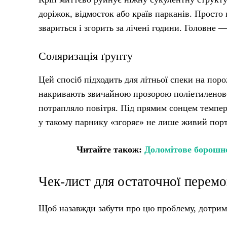
доріжок, відмосток або країв парканів. Просто
звариться і згорить за лічені години. Головне 
Соляризація ґрунту
Цей спосіб підходить для літньої спеки на пор
накривають звичайною прозорою поліетиленово
потрапляло повітря. Під прямим сонцем темпер
у такому парнику «згоряє» не лише живий порту
Читайте також:
Доломітове борошно
Чек-лист для остаточної перем
Щоб назавжди забути про цю проблему, дотримуй