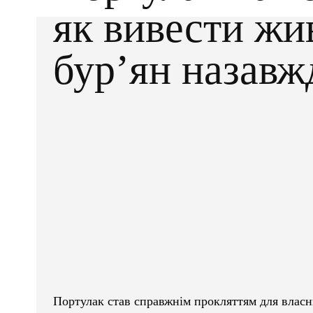
як вивести жи
бур’ян назавж
Facebook
X
ПОДІЛІТЬСЯ
Портулак став справжнім прокляттям для власн