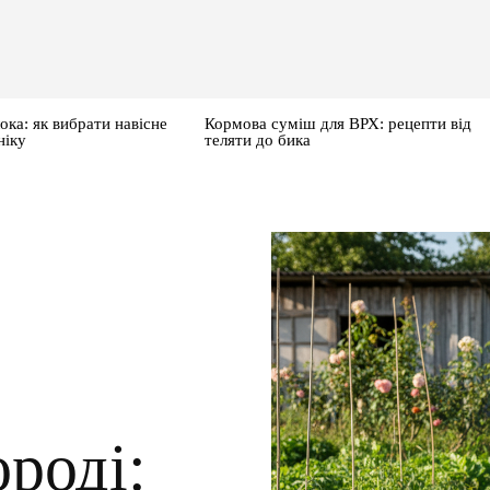
ока: як вибрати навісне
Кормова суміш для ВРХ: рецепти від
ніку
теляти до бика
ороді: