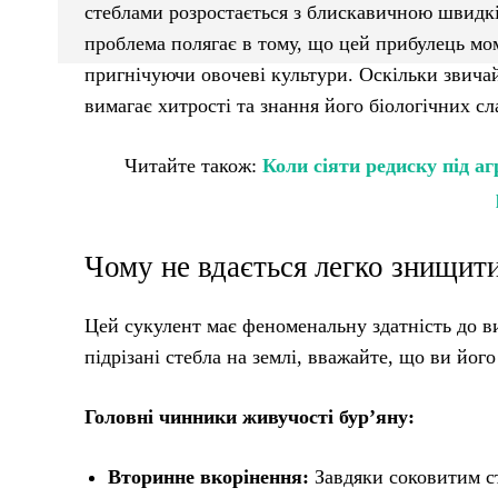
стеблами розростається з блискавичною швидк
проблема полягає в тому, що цей прибулець мо
пригнічуючи овочеві культури. Оскільки звича
вимагає хитрості та знання його біологічних сл
Читайте також:
Коли сіяти редиску під а
Чому не вдається легко знищит
Цей сукулент має феноменальну здатність до 
підрізані стебла на землі, вважайте, що ви йог
Головні чинники живучості бур’яну:
Вторинне вкорінення:
Завдяки соковитим с