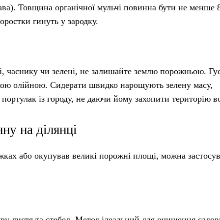
ава). Товщина органічної мульчі повинна бути не менше 
роростки гинуть у зародку.
і, часнику чи зелені, не залишайте землю порожньою. Гу
ькою олійною. Сидерати швидко нарощують зелену масу,
портулак із городу, не даючи йому захопити територію в
ну на ділянці
іжках або окупував великі порожні площі, можна застосу
ру листя та стебел. Метод ідеальний для очищення садо