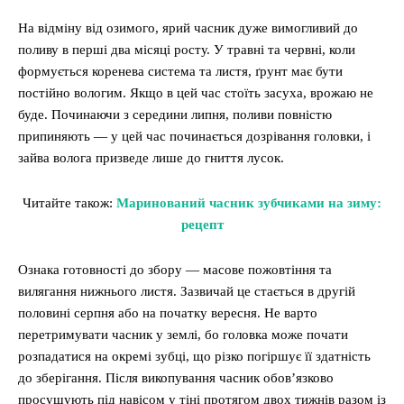
На відміну від озимого, ярий часник дуже вимогливий до
поливу в перші два місяці росту. У травні та червні, коли
формується коренева система та листя, ґрунт має бути
постійно вологим. Якщо в цей час стоїть засуха, врожаю не
буде. Починаючи з середини липня, поливи повністю
припиняють — у цей час починається дозрівання головки, і
зайва волога призведе лише до гниття лусок.
Читайте також:
Маринований часник зубчиками на зиму:
рецепт
Ознака готовності до збору — масове пожовтіння та
вилягання нижнього листя. Зазвичай це стається в другій
половині серпня або на початку вересня. Не варто
перетримувати часник у землі, бо головка може почати
розпадатися на окремі зубці, що різко погіршує її здатність
до зберігання. Після викопування часник обов’язково
просушують під навісом у тіні протягом двох тижнів разом із