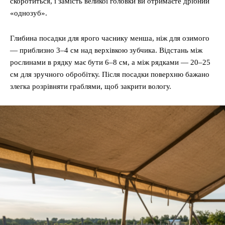
скоротиться, і замість великої головки ви отримаєте дрібний
«однозуб».
Глибина посадки для ярого часнику менша, ніж для озимого
— приблизно 3–4 см над верхівкою зубчика. Відстань між
рослинами в рядку має бути 6–8 см, а між рядками — 20–25
см для зручного обробітку. Після посадки поверхню бажано
злегка розрівняти граблями, щоб закрити вологу.