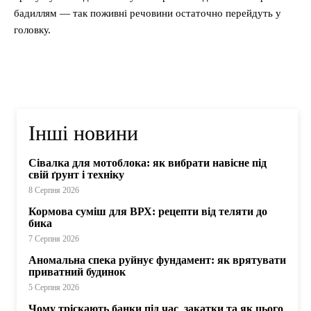
бадиллям — так поживні речовини остаточно перейдуть у
головку.
Інші новини
Сівалка для мотоблока: як вибрати навісне під
свій ґрунт і техніку
8 Серпня 2026
Кормова суміш для ВРХ: рецепти від теляти до
бика
7 Серпня 2026
Аномальна спека руйнує фундамент: як врятувати
приватний будинок
5 Серпня 2026
Чому тріскають банки під час закатки та як цього