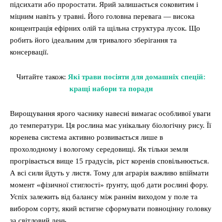
підсихати або проростати. Ярий залишається соковитим і
міцним навіть у травні. Його головна перевага — висока
концентрація ефірних олій та щільна структура лусок. Що
робить його ідеальним для тривалого зберігання та
консервації.
Читайте також:
Які трави посіяти для домашніх спецій:
кращі набори та поради
Вирощування ярого часнику навесні вимагає особливої уваги
до температури. Ця рослина має унікальну біологічну рису. Її
коренева система активно розвивається лише в
прохолодному і вологому середовищі. Як тільки земля
прогрівається вище 15 градусів, ріст коренів сповільнюється.
А всі сили йдуть у листя. Тому для аграрія важливо впіймати
момент «фізичної стиглості» ґрунту, щоб дати рослині фору.
Успіх залежить від балансу між раннім виходом у поле та
вибором сорту, який встигне сформувати повноцінну головку
за світловий день.