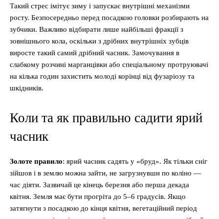
Такий стрес імітує зиму і запускає внутрішні механізми
росту. Безпосередньо перед посадкою головки розбирають на
зубчики. Важливо відбирати лише найбільші фракції з
зовнішнього кола, оскільки з дрібних внутрішніх зубців
виросте такий самий дрібний часник. Замочування в
слабкому розчині марганцівки або спеціальному протруювачі
на кілька годин захистить молоді корінці від фузаріозу та
шкідників.
Коли та як правильно садити ярий
часник
Золоте правило
: ярий часник садять у «бруд». Як тільки сніг
зійшов і в землю можна зайти, не загрузнувши по коліно —
час діяти. Зазвичай це кінець березня або перша декада
квітня. Земля має бути прогріта до 5–6 градусів. Якщо
затягнути з посадкою до кінця квітня, вегетаційний період