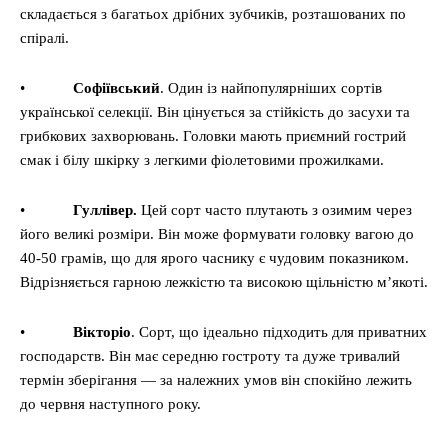
складається з багатьох дрібних зубчиків, розташованих по
спіралі.
•
Софіївський
. Один із найпопулярніших сортів
української селекції. Він цінується за стійкість до засухи та
грибкових захворювань. Головки мають приємний гострий
смак і білу шкірку з легкими фіолетовими прожилками.
•
Гуллівер.
Цей сорт часто плутають з озимим через
його великі розміри. Він може формувати головку вагою до
40-50 грамів, що для ярого часнику є чудовим показником.
Відрізняється гарною лежкістю та високою щільністю м’якоті.
•
Вікторіо
. Сорт, що ідеально підходить для приватних
господарств. Він має середню гостроту та дуже тривалий
термін зберігання — за належних умов він спокійно лежить
до червня наступного року.