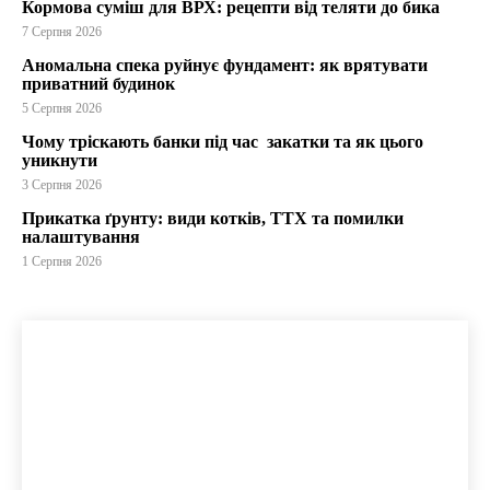
Кормова суміш для ВРХ: рецепти від теляти до бика
7 Серпня 2026
Аномальна спека руйнує фундамент: як врятувати
приватний будинок
5 Серпня 2026
Чому тріскають банки під час закатки та як цього
уникнути
3 Серпня 2026
Прикатка ґрунту: види котків, ТТХ та помилки
налаштування
1 Серпня 2026