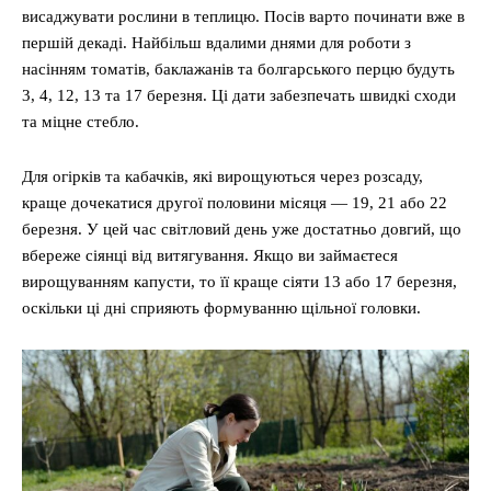
висаджувати рослини в теплицю. Посів варто починати вже в
першій декаді. Найбільш вдалими днями для роботи з
насінням томатів, баклажанів та болгарського перцю будуть
3, 4, 12, 13 та 17 березня. Ці дати забезпечать швидкі сходи
та міцне стебло.
Для огірків та кабачків, які вирощуються через розсаду,
краще дочекатися другої половини місяця — 19, 21 або 22
березня. У цей час світловий день уже достатньо довгий, що
вбереже сіянці від витягування. Якщо ви займаєтеся
вирощуванням капусти, то її краще сіяти 13 або 17 березня,
оскільки ці дні сприяють формуванню щільної головки.