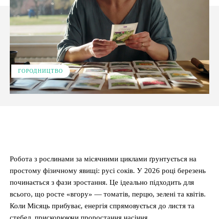
ГОРОДНИЦТВО
Facebook
X
Pinterest
WhatsApp
Робота з рослинами за місячними циклами ґрунтується на
простому фізичному явищі: русі соків. У 2026 році березень
починається з фази зростання. Це ідеально підходить для
всього, що росте «вгору» — томатів, перцю, зелені та квітів.
Коли Місяць прибуває, енергія спрямовується до листя та
стебел, прискорюючи проростання насіння.