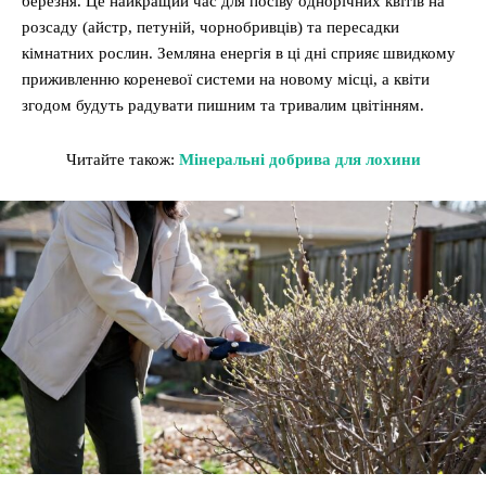
березня. Це найкращий час для посіву однорічних квітів на
розсаду (айстр, петуній, чорнобривців) та пересадки
кімнатних рослин. Земляна енергія в ці дні сприяє швидкому
приживленню кореневої системи на новому місці, а квіти
згодом будуть радувати пишним та тривалим цвітінням.
Читайте також:
Мінеральні добрива для лохини