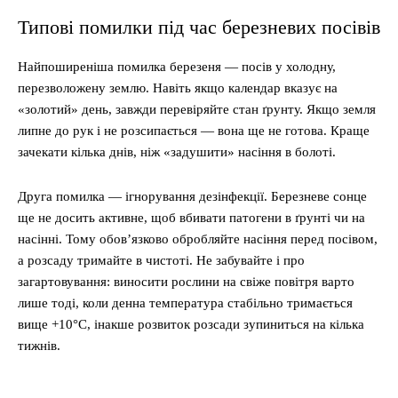
Типові помилки під час березневих посівів
Найпоширеніша помилка березеня — посів у холодну,
перезволожену землю. Навіть якщо календар вказує на
«золотий» день, завжди перевіряйте стан ґрунту. Якщо земля
липне до рук і не розсипається — вона ще не готова. Краще
зачекати кілька днів, ніж «задушити» насіння в болоті.
Друга помилка — ігнорування дезінфекції. Березневе сонце
ще не досить активне, щоб вбивати патогени в ґрунті чи на
насінні. Тому обов’язково обробляйте насіння перед посівом,
а розсаду тримайте в чистоті. Не забувайте і про
загартовування: виносити рослини на свіже повітря варто
лише тоді, коли денна температура стабільно тримається
вище +10°C, інакше розвиток розсади зупиниться на кілька
тижнів.