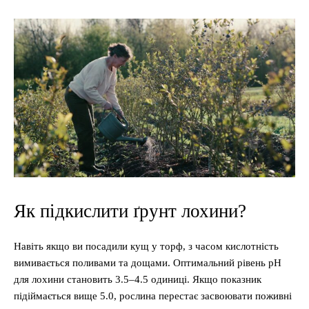
Як підкислити ґрунт лохини?
Навіть якщо ви посадили кущ у торф, з часом кислотність
вимивається поливами та дощами. Оптимальний рівень pH
для лохини становить 3.5–4.5 одиниці. Якщо показник
підіймається вище 5.0, рослина перестає засвоювати поживні