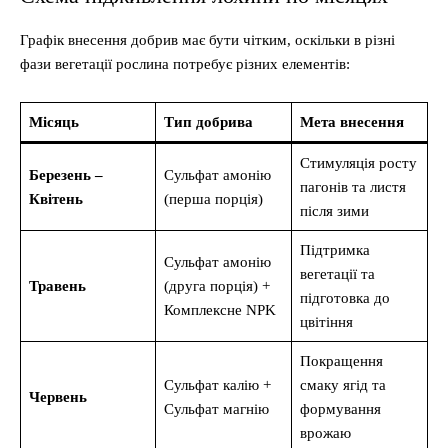
Графік внесення добрив має бути чітким, оскільки в різні
фази вегетації рослина потребує різних елементів:
Місяць
Тип добрива
Мета внесення
Стимуляція росту
Березень –
Сульфат амонію
пагонів та листя
Квітень
(перша порція)
після зими
Підтримка
Сульфат амонію
вегетації та
Травень
(друга порція) +
підготовка до
Комплексне NPK
цвітіння
Покращення
Сульфат калію +
смаку ягід та
Червень
Сульфат магнію
формування
врожаю