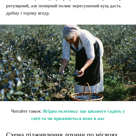
регулярний, але помірний полив: пересушений кущ дасть
дрібну і терпку ягоду.
Читайте також:
Ягідна екзотика: що цікавого садять у
світі та чи приживеться воно в нас
Схема підживлення лохини по місяцях