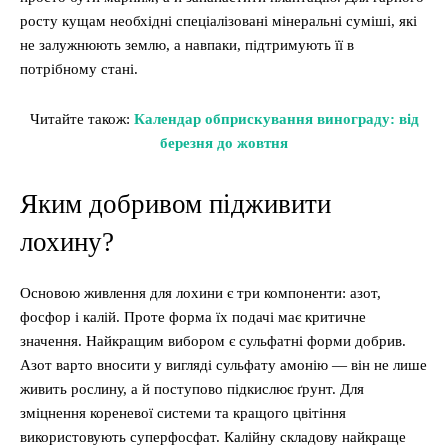
росту кущам необхідні спеціалізовані мінеральні суміші, які
не залужнюють землю, а навпаки, підтримують її в
потрібному стані.
Читайте також:
Календар обприскування винограду: від
березня до жовтня
Яким добривом підживити
лохину?
Основою живлення для лохини є три компоненти: азот,
фосфор і калій. Проте форма їх подачі має критичне
значення. Найкращим вибором є сульфатні форми добрив.
Азот варто вносити у вигляді сульфату амонію — він не лише
живить рослину, а й поступово підкислює ґрунт. Для
зміцнення кореневої системи та кращого цвітіння
використовують суперфосфат. Калійну складову найкраще