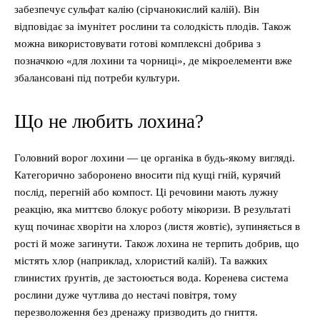
забезпечує сульфат калію (сірчанокислий калій). Він
відповідає за імунітет рослини та солодкість плодів. Також
можна використовувати готові комплексні добрива з
позначкою «для лохини та чорниці», де мікроелементи вже
збалансовані під потреби культури.
Що не любить лохина?
Головний ворог лохини — це органіка в будь-якому вигляді.
Категорично заборонено вносити під кущі гній, курячий
послід, перегній або компост. Ці речовини мають лужну
реакцію, яка миттєво блокує роботу мікоризи. В результаті
кущ починає хворіти на хлороз (листя жовтіє), зупиняється в
рості й може загинути. Також лохина не терпить добрив, що
містять хлор (наприклад, хлористий калій). Та важких
глинистих ґрунтів, де застоюється вода. Коренева система
рослини дуже чутлива до нестачі повітря, тому
перезволоження без дренажу призводить до гниття.