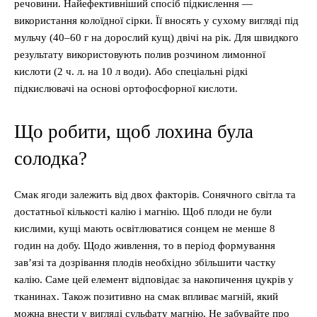
речовини. Найефективніший спосіб підкислення —
використання колоїдної сірки. Її вносять у сухому вигляді під
мульчу (40–60 г на дорослий кущ) двічі на рік. Для швидкого
результату використовують полив розчином лимонної
кислоти (2 ч. л. на 10 л води). Або спеціальні рідкі
підкислювачі на основі ортофосфорної кислоти.
Що робити, щоб лохина була
солодка?
Смак ягоди залежить від двох факторів. Сонячного світла та
достатньої кількості калію і магнію. Щоб плоди не були
кислими, кущі мають освітлюватися сонцем не менше 8
годин на добу. Щодо живлення, то в період формування
зав’язі та дозрівання плодів необхідно збільшити частку
калію. Саме цей елемент відповідає за накопичення цукрів у
тканинах. Також позитивно на смак впливає магній, який
можна внести у вигляді сульфату магнію. Не забувайте про