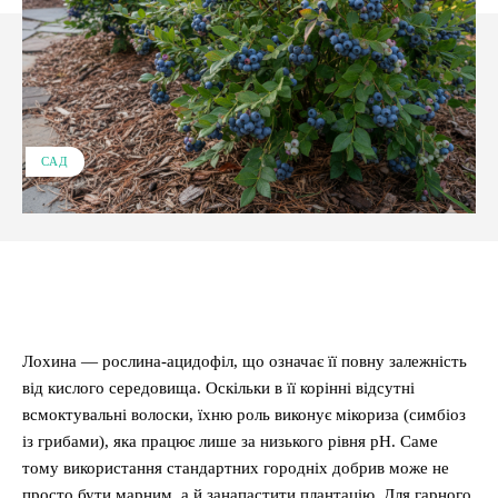
САД
Facebook
X
Pinterest
WhatsApp
Лохина — рослина-ацидофіл, що означає її повну залежність
від кислого середовища. Оскільки в її корінні відсутні
всмоктувальні волоски, їхню роль виконує мікориза (симбіоз
із грибами), яка працює лише за низького рівня pH. Саме
тому використання стандартних городніх добрив може не
просто бути марним, а й занапастити плантацію. Для гарного