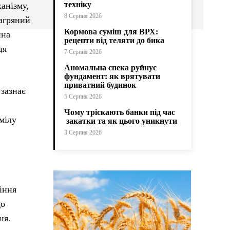
техніку
анізму,
8 Серпня 2026
багряний
Кормова суміш для ВРХ:
ина
рецепти від теляти до бика
ця
7 Серпня 2026
Аномальна спека руйнує
фундамент: як врятувати
приватний будинок
 зазнає
5 Серпня 2026
Чому тріскають банки під час
мілу
закатки та як цього уникнути
3 Серпня 2026
іння
до
ня.