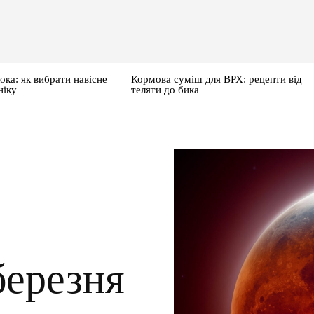
ока: як вибрати навісне
Кормова суміш для ВРХ: рецепти від
ніку
теляти до бика
е
березня