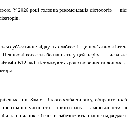
ивою. У 2026 році головна рекомендація дієтологів — від
ізаторів.
ться суб’єктивне відчуття слабкості. Це пов’язано з інт
 Печінкові котлети або паштети у цей період — ідеальне
а вітамін B12, які підтримують кровотворення та допомаг
ктори.
ібен магній. Замість білого хліба чи рису, обирайте полб
 концентрацію магнію та L-триптофану — амінокислоти, 
олби на сніданок 3 березня забезпечить плавне надходжен