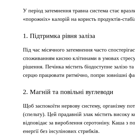
У період затемнення травна система стає вразл
«порожніх» калорій на користь продуктів-стабіл
1. Підтримка рівня заліза
Під час місячного затемнення часто спостерігає
споживанням кисню клітинами в умовах стресу.
рішення. Печінка містить біодоступне залізо т
серцю працювати ритмічно, попри зовнішні фа
2. Магній та повільні вуглеводи
Щоб заспокоїти нервову систему, організму потр
(спельту). Цей прадавній злак містить високу
відповідає за вироблення серотоніну. Каша з п
енергії без інсулінових стрибків.