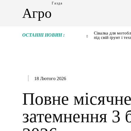
Газда
Агро
Сівалка для мотобл
ОСТАННІ НОВИН :
під свій ґрунт і тех
18 Лютого 2026
Повне місячн
затемнення 3 