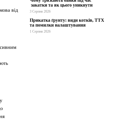
Чому тріскають банки під час
закатки та як цього уникнути
мова від
3 Серпня 2026
Прикатка ґрунту: види котків, ТТХ
та помилки налаштування
1 Серпня 2026
енсивним
ають
у
що
ня