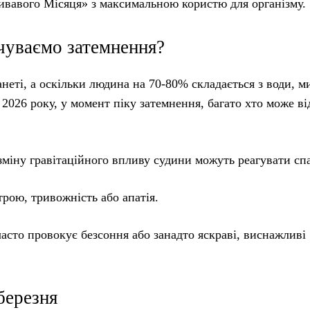
ривавого Місяця» з максимальною користю для організму.
дчуваємо затемнення?
еті, а оскільки людина на 70-80% складається з води, м
 2026 року, у момент піку затемнення, багато хто може в
 зміну гравітаційного впливу судини можуть реагувати сп
строю, тривожність або апатія.
часто провокує безсоння або занадто яскраві, виснажливі
березня