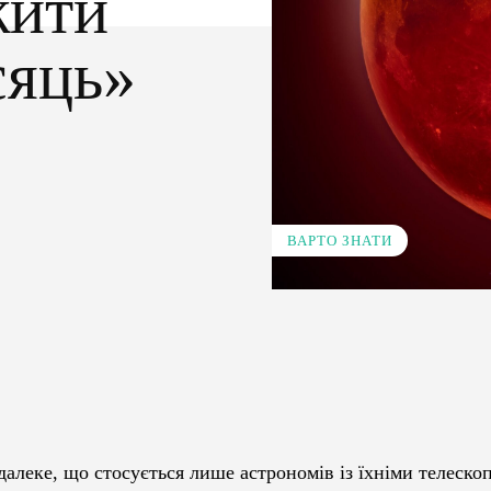
жити
сяць»
ВАРТО ЗНАТИ
Pinterest
WhatsApp
алеке, що стосується лише астрономів із їхніми телеско