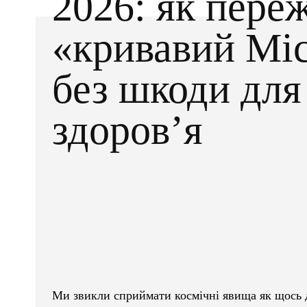
2026: як пере
«кривавий Мі
без шкоди для
здоров’я
Facebook
X
ПОДІЛІТЬСЯ
Ми звикли сприймати космічні явища як щось д