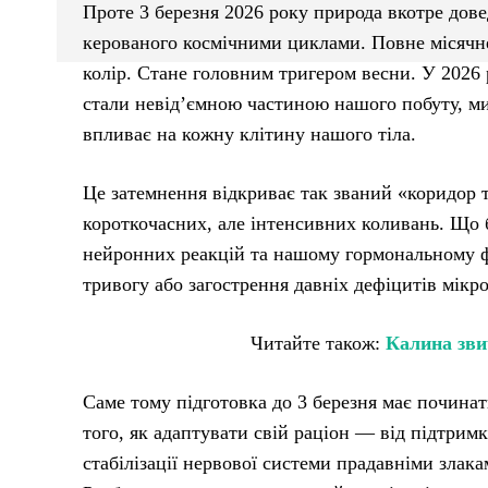
Проте 3 березня 2026 року природа вкотре дове
керованого космічними циклами. Повне місячне
колір. Стане головним тригером весни. У 2026 
стали невід’ємною частиною нашого побуту, ми
впливає на кожну клітину нашого тіла.
Це затемнення відкриває так званий «коридор т
короткочасних, але інтенсивних коливань. Що б
нейронних реакцій та нашому гормональному фон
тривогу або загострення давніх дефіцитів мікр
Читайте також:
Калина звич
Саме тому підготовка до 3 березня має починати
того, як адаптувати свій раціон — від підтрим
стабілізації нервової системи прадавніми зла