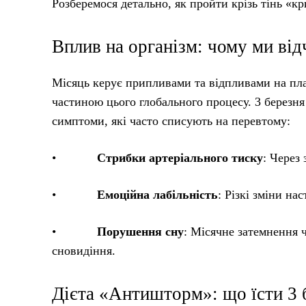
Розберемося детально, як пройти крізь тінь «к
Вплив на організм: чому ми ві
Місяць керує припливами та відпливами на план
частиною цього глобального процесу. 3 березня
симптоми, які часто списують на перевтому:
•
Стрибки артеріального тиску
: Через
•
Емоційна лабільність
: Різкі зміни на
•
Порушення сну
: Місячне затемнення 
сновидіння.
Дієта «Антишторм»: що їсти 3 