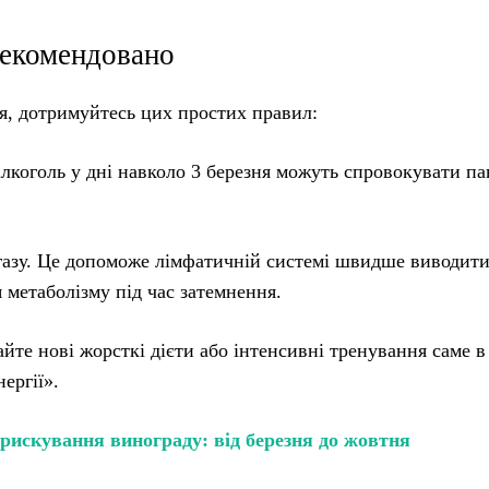
рекомендовано
я, дотримуйтесь цих простих правил:
алкоголь у дні навколо 3 березня можуть спровокувати па
 газу. Це допоможе лімфатичній системі швидше виводит
 метаболізму під час затемнення.
айте нові жорсткі дієти або інтенсивні тренування саме в
ергії».
рискування винограду: від березня до жовтня