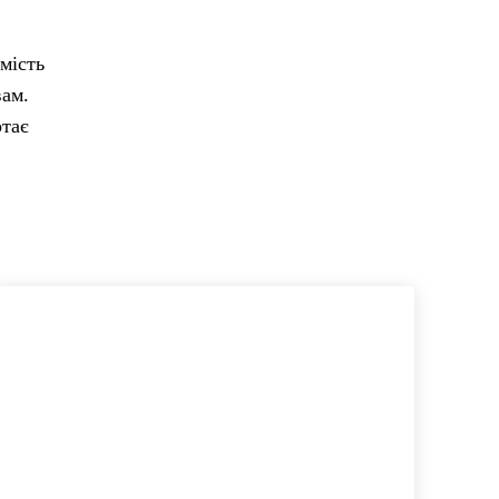
мість
вам.
ртає