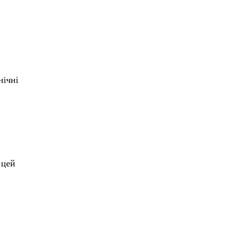
нічні
и
 цей