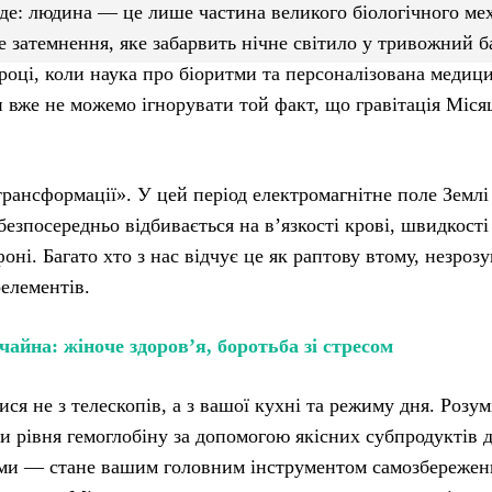
де: людина — це лише частина великого біологічного мех
 затемнення, яке забарвить нічне світило у тривожний 
році, коли наука про біоритми та персоналізована медиц
 вже не можемо ігнорувати той факт, що гравітація Міся
рансформації». У цей період електромагнітне поле Землі
езпосередньо відбивається на в’язкості крові, швидкості
і. Багато хто з нас відчує це як раптову втому, незрозу
оелементів.
айна: жіноче здоров’я, боротьба зі стресом
ся не з телескопів, а з вашої кухні та режиму дня. Розум
ки рівня гемоглобіну за допомогою якісних субпродуктів 
ками — стане вашим головним інструментом самозбережен