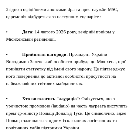
Згідно з офіційними анонсами dpa та прес-служби MSC,
церемонія відбудеться за наступним сценарієм:
•
Дата
: 14 лютого 2026 року, вечірній прийом у
Мюнхенській резиденції.
•
Прийняття нагороди
: Президент України
Володимир Зеленський особисто прибуде до Мюнхена, щоб
прийняти статуетку від імені свого народу. Це підтверджує
його повернення до активної особистої присутності на
найважливіших світових майданчиках.
•
Хто виголосить “лаудаціо
“: Очікується, що з
урочистою промовою (laudatio) на честь лауреата виступить
прем’єр-міністр Польщі Дональд Туск. Це символічно, адже
Польща залишається одним із ключових логістичних та
політичних хабів підтримки України.