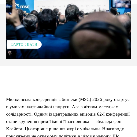
ВАРТО ЗНАТИ
Facebook
X
Pinterest
WhatsApp
Мюнхенська конференція з безпеки (MSC) 2026 року стартує
в умовах надзвичайної напруги. Але з чітким меседжем
солідарності. Одним із центральних епізодів 62-ї конференції
стане вручення премії імені її засновника — Евальда фон
Клейста. Цьогорічне рішення журі є унікальни. Ннагороду
присуджено не окремому політику, а цілому народу. Що