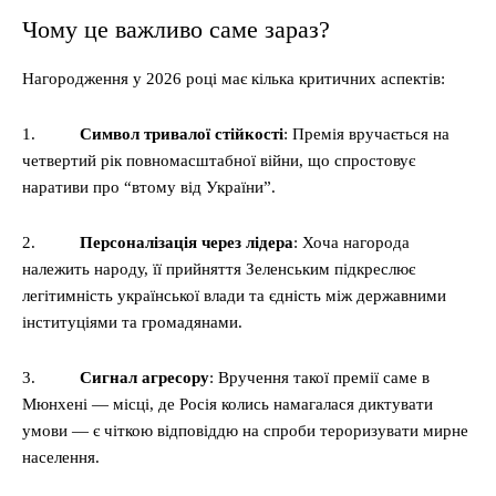
Чому це важливо саме зараз?
Нагородження у 2026 році має кілька критичних аспектів:
1.
Символ тривалої стійкості
: Премія вручається на
четвертий рік повномасштабної війни, що спростовує
наративи про “втому від України”.
2.
Персоналізація через лідера
: Хоча нагорода
належить народу, її прийняття Зеленським підкреслює
легітимність української влади та єдність між державними
інституціями та громадянами.
3.
Сигнал агресору
: Вручення такої премії саме в
Мюнхені — місці, де Росія колись намагалася диктувати
умови — є чіткою відповіддю на спроби тероризувати мирне
населення.