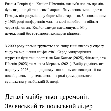
Евальд-Генріх фон Клейст-Шменцін, чиє ім’я носить премія,
був людиною дії та високої моралі. Як учасник змови проти
Гітлера, він розумів ціну боротьби з тиранією. Заснована ним
у 1963 році конференція мала на меті запобігання війнам
через діалог, але Клейст завжди наголошував. Мир
неможливий без готовності захищати цінності.
З 2009 року премія вручається за “видатний внесок у справу
миру та вирішення конфліктів”. Серед минулорічних
лауреатів були такі постаті як Кая Каллас (2025), Фінляндія та
Швеція (2023) та Ангела Меркель (2021). Вибір українського
народу у 2026 році продовжує цю лінію, але виводить її на
новий рівень — рівень визнання ролі громадянського
суспільства у глобальній безпеці.
Деталі майбутньої церемонії:
Зеленський та польський лідер