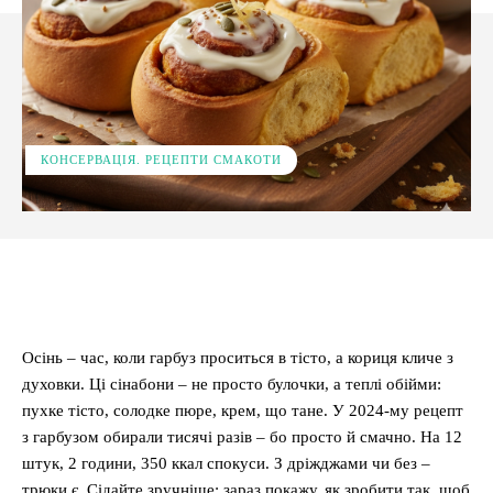
КОНСЕРВАЦІЯ. РЕЦЕПТИ СМАКОТИ
Facebook
X
Pinterest
WhatsApp
Осінь – час, коли гарбуз проситься в тісто, а кориця кличе з
духовки. Ці сінабони – не просто булочки, а теплі обійми:
пухке тісто, солодке пюре, крем, що тане. У 2024-му рецепт
з гарбузом обирали тисячі разів – бо просто й смачно. На 12
штук, 2 години, 350 ккал спокуси. З дріжджами чи без –
трюки є. Сідайте зручніше: зараз покажу, як зробити так, щоб