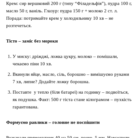
Крем: сир вершковий 200 г (типу “Філадельфія”), пудра 100 г,
масло 50 г, ваніль. Глазур: пудра 150 г + молоко 2 ст. л.
Порада: потримайте крем у холодильнику 10 хв – не
розтечеться.
Тісто – заміс без мороки
У миску: дріжджі, ложка цукру, молоко – помішали,
чекаємо піни 10 хв.
Вкинули яйце, масло, сіль, борошно – вимішуємо руками
7 хв, липне? Додайте ложку борошна.
Поставте у тепло (біля батареї) на годинку – подвоїться,
як подушка. Факт: 500 г тіста стане кілограмом – пухкість
гарантована.
Формуємо равлики – головне не поспішити
Розкачали прямокутник 40 на 50 см, тонко, 5 мм. Намастили