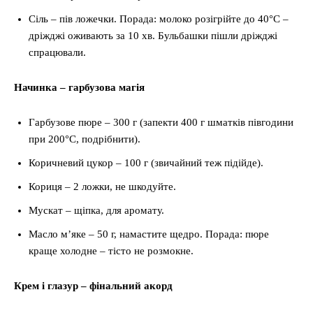
Сіль – пів ложечки. Порада: молоко розігрійте до 40°C –
дріжджі оживають за 10 хв. Бульбашки пішли дріжджі
спрацювали.
Начинка – гарбузова магія
Гарбузове пюре – 300 г (запекти 400 г шматків півгодини
при 200°C, подрібнити).
Коричневий цукор – 100 г (звичайний теж підійде).
Кориця – 2 ложки, не шкодуйте.
Мускат – щіпка, для аромату.
Масло м’яке – 50 г, намастите щедро. Порада: пюре
краще холодне – тісто не розмокне.
Крем і глазур – фінальний акорд