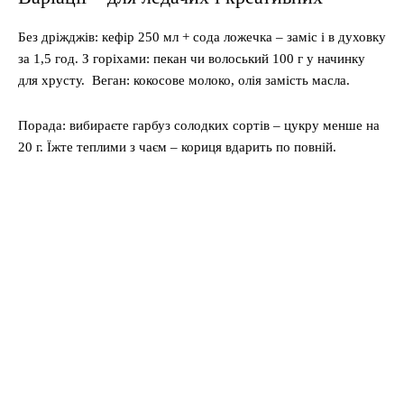
Без дріжджів: кефір 250 мл + сода ложечка – заміс і в духовку
за 1,5 год. З горіхами: пекан чи волоський 100 г у начинку
для хрусту. Веган: кокосове молоко, олія замість масла.
Порада: вибираєте гарбуз солодких сортів – цукру менше на
20 г. Їжте теплими з чаєм – кориця вдарить по повній.