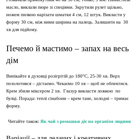
масло, виклали пюре зі спеціями. Зкрутили рулет щільно,
ножем пилкою нарізати шматки 4 см, 12 штук. Викласти у
форму 30 см, між ними ширина на палець. Залишити на 30
хв для підйому.
Печемо й мастимо – запах на весь
дім
Випікайте в духовці розігрітій до 180°C, 25-30 хв. Верх
позолотився – дістаємо. Чекаємо 10 хв – щоб не обпектися.
Крем збили міксером 2 хв. Глазур викласти ложкою по
булці. Порада: теплі сінабони – крем тане, холодні – тримає
форму.
Читайте також:
Як чай з ромашки діє на організм людини
Варіації – для ледачих і креативних