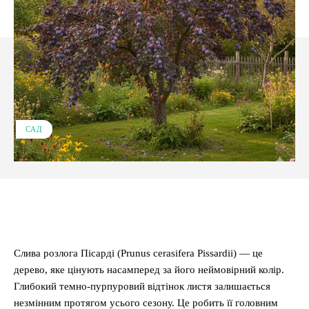
САД
Facebook
X
Pinterest
WhatsApp
Слива розлога Пісарді (Prunus cerasifera Pissardii) — це
дерево, яке цінують насамперед за його неймовірний колір.
Глибокий темно-пурпуровий відтінок листя залишається
незмінним протягом усього сезону. Це робить її головним