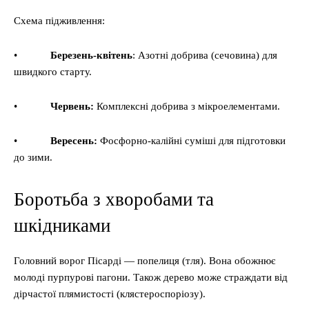
Схема підживлення:
•
Березень-квітень
: Азотні добрива (сечовина) для
швидкого старту.
•
Червень:
Комплексні добрива з мікроелементами.
•
Вересень:
Фосфорно-калійні суміші для підготовки
до зими.
Боротьба з хворобами та
шкідниками
Головний ворог Пісарді — попелиця (тля). Вона обожнює
молоді пурпурові пагони. Також дерево може страждати від
дірчастої плямистості (клястероспоріозу).