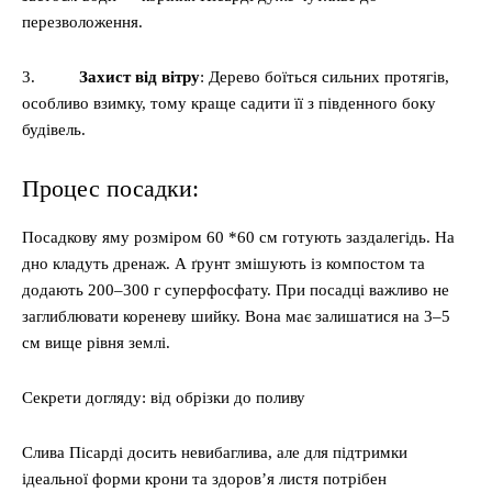
перезволоження.
3.
Захист від вітру
: Дерево боїться сильних протягів,
особливо взимку, тому краще садити її з південного боку
будівель.
Процес посадки:
Посадкову яму розміром 60 *60 см готують заздалегідь. На
дно кладуть дренаж. А ґрунт змішують із компостом та
додають 200–300 г суперфосфату. При посадці важливо не
заглиблювати кореневу шийку. Вона має залишатися на 3–5
см вище рівня землі.
Секрети догляду: від обрізки до поливу
Слива Пісарді досить невибаглива, але для підтримки
ідеальної форми крони та здоров’я листя потрібен