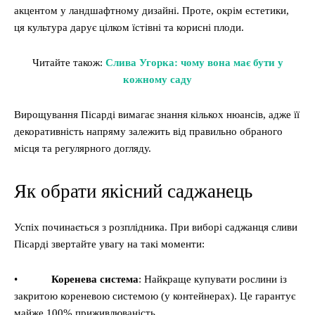
акцентом у ландшафтному дизайні. Проте, окрім естетики,
ця культура дарує цілком їстівні та корисні плоди.
Читайте також:
Слива Угорка: чому вона має бути у
кожному саду
Вирощування Пісарді вимагає знання кількох нюансів, адже її
декоративність напряму залежить від правильно обраного
місця та регулярного догляду.
Як обрати якісний саджанець
Успіх починається з розплідника. При виборі саджанця сливи
Пісарді звертайте увагу на такі моменти:
•
Коренева система
: Найкраще купувати рослини із
закритою кореневою системою (у контейнерах). Це гарантує
майже 100% приживлюваність.