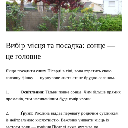
Вибір місця та посадка: сонце —
це головне
Якщо посадити сливу Пісарді в тіні, вона втратить свою
головну фішку — пурпурове листя стане брудно-зеленим.
1.
Освітлення
: Тільки повне сонце. Чим більше прямих
променів, тим насиченішим буде колір крони.
2.
Ґрунт:
Рослина віддає перевагу родючим суглинкам
із нейтральною кислотністю. Важливо уникати місць із
застоєм води — коріння Пісарді дуже чутливе до