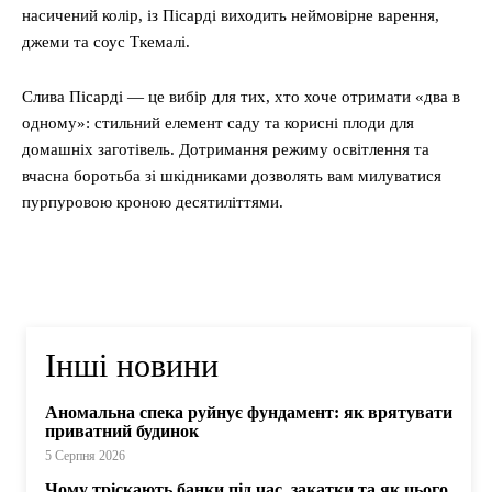
насичений колір, із Пісарді виходить неймовірне варення,
джеми та соус Ткемалі.
Слива Пісарді — це вибір для тих, хто хоче отримати «два в
одному»: стильний елемент саду та корисні плоди для
домашніх заготівель. Дотримання режиму освітлення та
вчасна боротьба зі шкідниками дозволять вам милуватися
пурпуровою кроною десятиліттями.
Інші новини
Аномальна спека руйнує фундамент: як врятувати
приватний будинок
5 Серпня 2026
Чому тріскають банки під час закатки та як цього