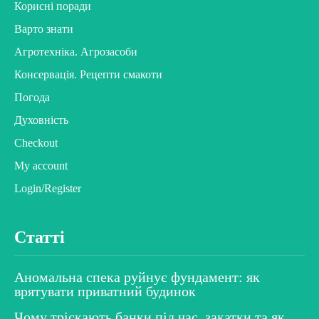
Корисні поради
Варто знати
Агротехніка. Агрозасоби
Консервація. Рецепти смакоти
Погода
Духовність
Checkout
My account
Login/Register
Статті
Аномальна спека руйнує фундамент: як
врятувати приватний будинок
Чому тріскають банки під час закатки та як