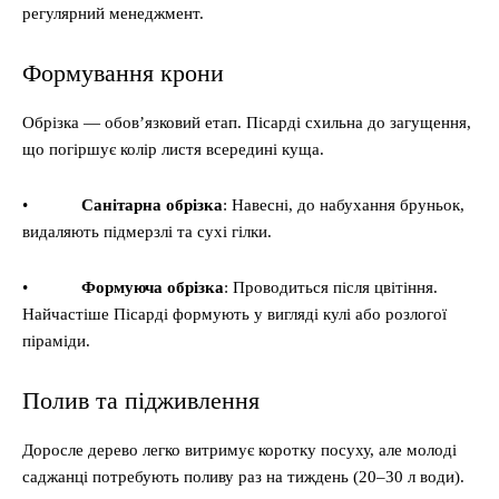
регулярний менеджмент.
Формування крони
Обрізка — обов’язковий етап. Пісарді схильна до загущення,
що погіршує колір листя всередині куща.
•
Санітарна обрізка
: Навесні, до набухання бруньок,
видаляють підмерзлі та сухі гілки.
•
Формуюча обрізка
: Проводиться після цвітіння.
Найчастіше Пісарді формують у вигляді кулі або розлогої
піраміди.
Полив та підживлення
Доросле дерево легко витримує коротку посуху, але молоді
саджанці потребують поливу раз на тиждень (20–30 л води).