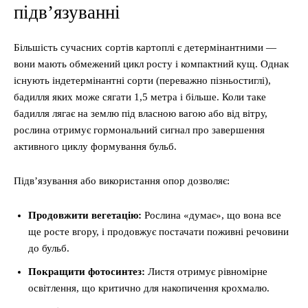
підв’язуванні
Більшість сучасних сортів картоплі є детермінантними —
вони мають обмежений цикл росту і компактний кущ. Однак
існують індетермінантні сорти (переважно пізньостиглі),
бадилля яких може сягати 1,5 метра і більше. Коли таке
бадилля лягає на землю під власною вагою або від вітру,
рослина отримує гормональний сигнал про завершення
активного циклу формування бульб.
Підв’язування або використання опор дозволяє:
Продовжити вегетацію:
Рослина «думає», що вона все
ще росте вгору, і продовжує постачати поживні речовини
до бульб.
Покращити фотосинтез:
Листя отримує рівномірне
освітлення, що критично для накопичення крохмалю.