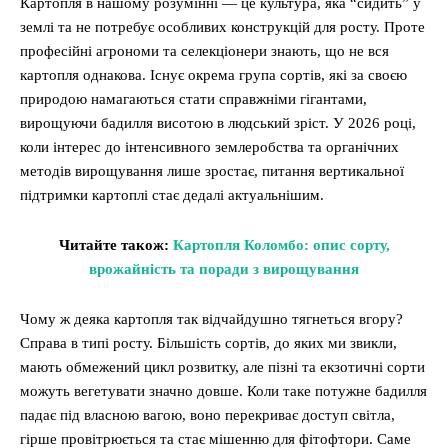
Картопля в нашому розумінні — це культура, яка “сидить” у
землі та не потребує особливих конструкцій для росту. Проте
професійні агрономи та селекціонери знають, що не вся
картопля однакова. Існує окрема група сортів, які за своєю
природою намагаються стати справжніми гігантами,
вирощуючи бадилля висотою в людський зріст. У 2026 році,
коли інтерес до інтенсивного землеробства та органічних
методів вирощування лише зростає, питання вертикальної
підтримки картоплі стає дедалі актуальнішим.
Читайте також:
Картопля Коломбо: опис сорту,
врожайність та поради з вирощування
Чому ж деяка картопля так відчайдушно тягнеться вгору?
Справа в типі росту. Більшість сортів, до яких ми звикли,
мають обмежений цикл розвитку, але пізні та екзотичні сорти
можуть вегетувати значно довше. Коли таке потужне бадилля
падає під власною вагою, воно перекриває доступ світла,
гірше провітрюється та стає мішенню для фітофтори. Саме