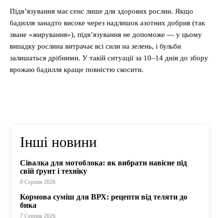
Підв’язування має сенс лише для здорових рослин. Якщо
бадилля занадто високе через надлишок азотних добрив (так
зване «жирування»), підв’язування не допоможе — у цьому
випадку рослина витрачає всі сили на зелень, і бульби
залишаться дрібними. У такій ситуації за 10–14 днів до збору
врожаю бадилля краще повністю скосити.
Інші новини
Сівалка для мотоблока: як вибрати навісне під
свій ґрунт і техніку
8 Серпня 2026
Кормова суміш для ВРХ: рецепти від теляти до
бика
7 Серпня 2026