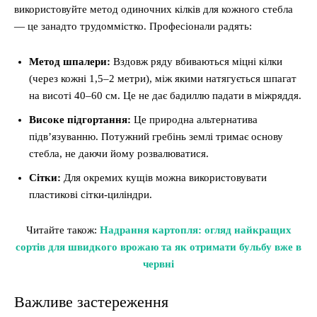
використовуйте метод одиночних кілків для кожного стебла
— це занадто трудоммістко. Професіонали радять:
Метод шпалери:
Вздовж ряду вбиваються міцні кілки
(через кожні 1,5–2 метри), між якими натягується шпагат
на висоті 40–60 см. Це не дає бадиллю падати в міжряддя.
Високе підгортання:
Це природна альтернатива
підв’язуванню. Потужний гребінь землі тримає основу
стебла, не даючи йому розвалюватися.
Сітки:
Для окремих кущів можна використовувати
пластикові сітки-циліндри.
Читайте також:
Надрання картопля: огляд найкращих
сортів для швидкого врожаю та як отримати бульбу вже в
червні
Важливе застереження