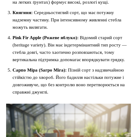
на легких ґрунтах) формує високі, розлогі кущі.
Княгиня:
Середньостиглий сорт, що має потужну
надземну частину. При інтенсивному живленні стебла
можуть вилягати.
Pink Fir Apple (Рожеве яблуко):
Відомий старий сорт
(heritage variety). Він має індетермінантний тип росту —
стебла довгі, часто хаотично розповзаються, тому
вертикальна підтримка допомагає впорядкувати грядку.
Сарпо Міра (Sarpo Mira):
Пізній сорт з надзвичайною
стійкістю до хвороб. Його бадилля настільки потужне і
довгоживуче, що без контролю воно перетворюється на
справжні джунглі.