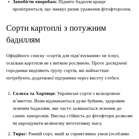
Запобігти хворобам:
Підняте бадилля краще
провітрюється, що знижує ризик ураження фітофторозом.
Сорти картоплі з потужним
бадиллям
Офіційного списку «сортів для підв’язування» не існує,
оскільки картопля не є виткою рослиною. Проте досвідчені
городники виділяють групу сортів, які найчастіше
потребують додаткової підтримки через висоту стебел:
Солоха та Хортиця:
Українські сорти з кольоровою
м’якоттю. Вони відзначаються дуже буйним, здоровим
зеленим бадиллям, яке часто залишається зеленим до
самих заморозків. Висока стійкість до фітофтори дозволяє
їм нарощувати величезну вегетативну масу.
Тирас:
Ранній сорт, який за сприятливих умов (особливо