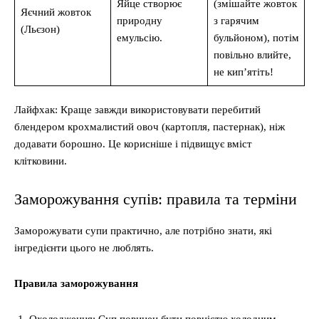
Яйце створює
(змішайте жовток
Яєчний жовток
природну
з гарячим
(Льєзон)
емульсію.
бульйоном), потім
повільно влийте,
не кип’ятіть!
Лайфхак: Краще завжди використовувати перебитий
блендером крохмалистий овоч (картопля, пастернак), ніж
додавати борошно. Це корисніше і підвищує вміст
клітковини.
Заморожування супів: правила та терміни
Заморожувати супи практично, але потрібно знати, які
інгредієнти цього не люблять.
Правила заморожування