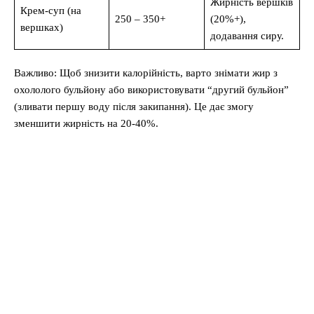
Жирність вершків
Крем-суп (на
250 – 350+
(20%+),
вершках)
додавання сиру.
Важливо: Щоб знизити калорійність, варто знімати жир з
охололого бульйону або використовувати “другий бульйон”
(зливати першу воду після закипання). Це дає змогу
зменшити жирність на 20-40%.