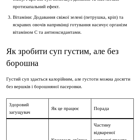
протизапальний ефект.
Вітаміни: Додавання свіжої зелені (петрушка, кріп) та
яскравих овочів наприкінці готування насичує організм
вітаміном С та антиоксидантами.
Як зробити суп густим, але без
борошна
Густий суп здається калорійним, але густоти можна досягти
без вершків і борошняної пасеровки.
Здоровий
Як це працює
Порада
загущувач
Частину
відвареної