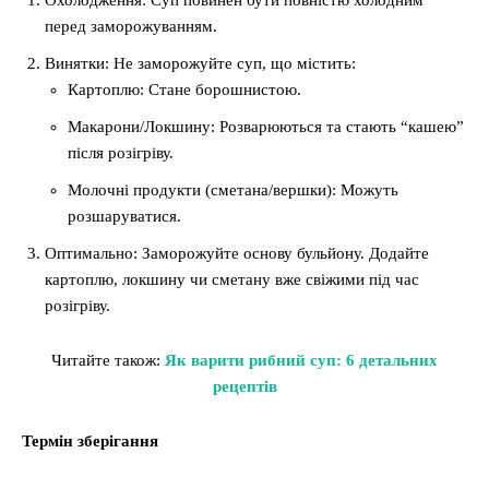
Охолодження: Суп повинен бути повністю холодним
перед заморожуванням.
Винятки: Не заморожуйте суп, що містить:
Картоплю: Стане борошнистою.
Макарони/Локшину: Розварюються та стають “кашею”
після розігріву.
Молочні продукти (сметана/вершки): Можуть
розшаруватися.
Оптимально: Заморожуйте основу бульйону. Додайте
картоплю, локшину чи сметану вже свіжими під час
розігріву.
Читайте також:
Як варити рибний суп: 6 детальних
рецептів
Термін зберігання