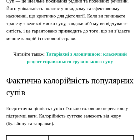
Суп — це ідеальне поєднання рідини та поживних речовин.
Його унікальність полягає у швидкому та ефективному
насиченні, що критично для дієтології. Коли ви починаєте
трапезу з великої миски супу, завдяки об’єму ви відчуваєте
ситість, і це гарантовано призводить до того, що ви з’їдаєте
менше калорій із основної страви.
Читайте також:
Татаріахні з яловичиною: класичний
рецепт справжнього грузинського супу
Фактична калорійність популярних
супів
Енергетична цінність супів є їхньою головною перевагою у
підтримці ваги. Калорійність суттєво залежить від жиру
(бульйону та заправки).