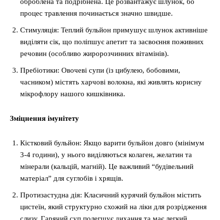
оброблена та подрібнена. Це розвантажує шлунок, бо
процес травлення починається значно швидше.
Стимуляція: Теплий бульйон примушує шлунок активніше
виділяти сік, що поліпшує апетит та засвоєння поживних
речовин (особливо жиророзчинних вітамінів).
Пребіотики: Овочеві супи (із цибулею, бобовими,
часником) містять харчові волокна, які живлять корисну
мікрофлору нашого кишківника.
Зміцнення імунітету
Кістковий бульйон: Якщо варити бульйон довго (мінімум
3-4 години), у нього виділяються колаген, желатин та
мінерали (кальцій, магній). Це важливий “будівельний
матеріал” для суглобів і хрящів.
Протизастудна дія: Класичний курячий бульйон містить
цистеїн, який структурно схожий на ліки для розрідження
слизу. Гарячий суп полегшує дихання та має легкий