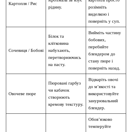
Крохмаль зв’язує
картоплі просто
Картопля / Рис
рідину.
розімніть
виделкою і
поверніть у суп.
Вийміть частину
Білок та
бобових,
клітковина
перебийте
Сочевиця / Бобові
набухають,
блендером до
перетворюючись
стану пюре і
на пасту.
поверніть назад.
Відваріть овочі
Пюровані гарбуз
до м’якості та
чи кабачок
Овочеве пюре
використовуйте
створюють
занурювальний
кремову текстуру.
блендер.
Обов’язково
темперуйте