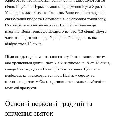
Христового. Починаються вони 7 січня і завершуються 18
січня. В цей час Церква славить народження Ісуса Христа.
Усі ці дні вважаються особливими. Вони становлять єдине
святкування Різдва та Богоявлення. З церковної точки зору,
Святки діляться на дві частини. Перша частина — це
різдвяна. Вона триває до Щедрого вечора (13 січня). Друга
частина є підготовчою до Хрещення Господнього, яке
відбувається 19 січня.
Ці дванадцять днів мають свою назву. Їх називають святими
або хрещеними днями. Дата 7 січня фіксована. А от 18 січня,
кінець Святок, є днем Навечір’я Богоявлення. Цей час є
періодом, коли скасовується піст. Навіть у середу та
п’ятницю протягом Святок дозволяється вживати м’ясні та
молочні продукти.
Основні церковні традиції та
значення святок