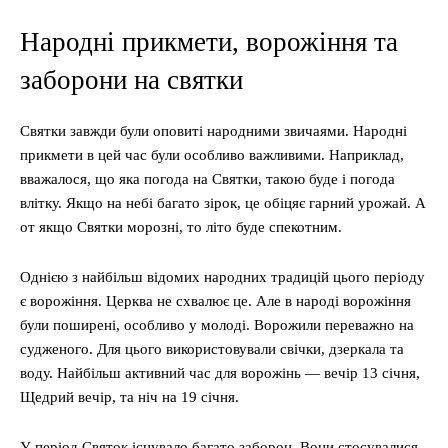
Народні прикмети, ворожіння та
заборони на святки
Святки завжди були оповиті народними звичаями. Народні
прикмети в цей час були особливо важливими. Наприклад,
вважалося, що яка погода на Святки, такою буде і погода
влітку. Якщо на небі багато зірок, це обіцяє гарний урожай. А
от якщо Святки морозні, то літо буде спекотним.
Однією з найбільш відомих народних традицій цього періоду
є ворожіння. Церква не схвалює це. Але в народі ворожіння
були поширені, особливо у молоді. Ворожили переважно на
судженого. Для цього використовували свічки, дзеркала та
воду. Найбільш активний час для ворожінь — вечір 13 січня,
Щедрий вечір, та ніч на 19 січня.
У період Святок існувало багато заборон. Вони стосувалися