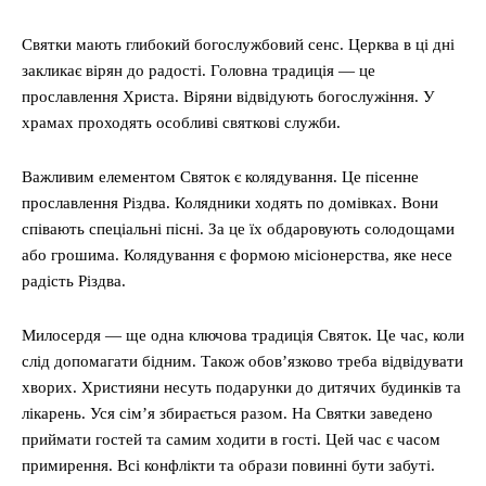
Святки мають глибокий богослужбовий сенс. Церква в ці дні
закликає вірян до радості. Головна традиція — це
прославлення Христа. Віряни відвідують богослужіння. У
храмах проходять особливі святкові служби.
Важливим елементом Святок є колядування. Це пісенне
прославлення Різдва. Колядники ходять по домівках. Вони
співають спеціальні пісні. За це їх обдаровують солодощами
або грошима. Колядування є формою місіонерства, яке несе
радість Різдва.
Милосердя — ще одна ключова традиція Святок. Це час, коли
слід допомагати бідним. Також обов’язково треба відвідувати
хворих. Християни несуть подарунки до дитячих будинків та
лікарень. Уся сім’я збирається разом. На Святки заведено
приймати гостей та самим ходити в гості. Цей час є часом
примирення. Всі конфлікти та образи повинні бути забуті.