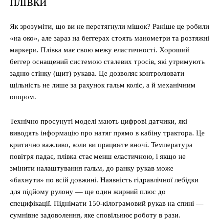
плівки
Як зрозуміти, що ви не перетягнули мішок? Раніше це робили
«на око», але зараз на беггерах стоять манометри та розтяжні
маркери. Плівка має свою межу еластичності. Хороший
беггер оснащений системою сталевих тросів, які утримують
задню стінку (щит) рукава. Це дозволяє контролювати
щільність не лише за рахунок гальм коліс, а й механічним
опором.
Технічно просунуті моделі мають цифрові датчики, які
виводять інформацію про натяг прямо в кабіну трактора. Це
критично важливо, коли ви працюєте вночі. Температура
повітря падає, плівка стає менш еластичною, і якщо не
змінити налаштування гальм, до ранку рукав може
«бахнути» по всій довжині. Наявність гідравлічної лебідки
для підйому рулону — ще один жирний плюс до
специфікації. Піднімати 150-кілограмовий рукав на спині —
сумнівне задоволення, яке сповільнює роботу в рази.