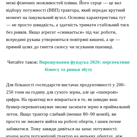
межі фізичних можливостей плівки. Його серце — це вал
відбору потужності (ВВП) трактора, який передає крутний
момент на пакувальний вузол. Основна характеристика тут
— не просто швидкість, а здатність тримати стабільний тиск
без ривків. Якщо агрегат «смикається» під час роботи,
всередині рукава утворюються повітряні кишені, а це —
прямий шлях до гниття силосу чи псування пшениці.
Читайте також:
Вирощування фундука 2026: перспективи
бізнесу та ринки збуту
Для більшості господарств вистачає продуктивності у 200–
250 тонн на годину для сухого зерна, але це «паперові»
цифри. На практиці все впирається в те, як швидко ваш
бункер-перевантажувач зможе засипати зерно в приймальний
лоток. Якщо трактор слабкий (менше 80–90 коней), ви
просто не зможете вийти на робочі оберти, і шнек почне
забиватися. Тому завжди дивіться на запас потужності:
краще мати потужніший трактор на низьких обертах, ніж