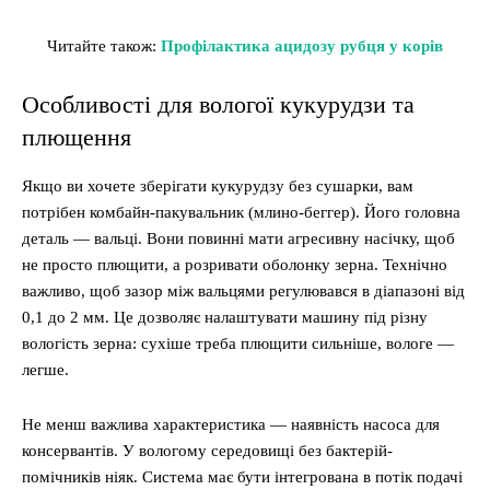
Читайте також:
Профілактика ацидозу рубця у корів
Особливості для вологої кукурудзи та
плющення
Якщо ви хочете зберігати кукурудзу без сушарки, вам
потрібен комбайн-пакувальник (млино-беггер). Його головна
деталь — вальці. Вони повинні мати агресивну насічку, щоб
не просто плющити, а розривати оболонку зерна. Технічно
важливо, щоб зазор між вальцями регулювався в діапазоні від
0,1 до 2 мм. Це дозволяє налаштувати машину під різну
вологість зерна: сухіше треба плющити сильніше, вологе —
легше.
Не менш важлива характеристика — наявність насоса для
консервантів. У вологому середовищі без бактерій-
помічників ніяк. Система має бути інтегрована в потік подачі