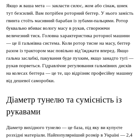
Якщо ж ваша мета — закласти силос, жом або сінаж, шнек
тут безсилий. Вам потрібен роторний беггер. У нього замість
гвинта стоїть масивний барабан із зубами-пальцями. Ротор
буквально вбиває вологу масу в рукав, створюючи
величезний тиск. Головна характеристика роторної машини
— це її гальмівна система. Коли ротор тисне на масу, беггер
разом із трактором має повільно від’їжджати вперед. Якщо
гальма заслабкі, пакування буде пухким, якщо занадто тугі —
рукав порветься. Гідравлічне регулювання гальмівних дисків
на колесах беггера — це те, що відрізняє професійну машину
від дешевої саморобки.
Діаметр тунелю та сумісність із
рукавами
Діаметр вихідного тунелю — це база, під яку ви купуєте
розхідні матеріали. Найпопулярніший розмір в Україні — 2,4