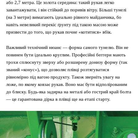
або 2,7 метра. Це золота середина: такий рукав легко
завантажувати, і він стійкий до поривів вітру. Більші тунелі
(на 3 метри) вимагають ідеально рівного майданчика, бо
навіть невеликий перекіс ґрунту під такою масою може
призвести до того, що рукав почне «котитися» вбік.
Важливий технічний нюанс — форма самого тунелю. Він не
повинен бути ідеально круглим. Професійні беггери мають
трохи сплюснуту зверху або розширену донизу форму (так
званий «конус»), що дозволяє плівці розтягуватися
рівномірно під вагою продукту. Також зверніть увагу на
ложе, по якому ковзає рукав. Воно має бути відполірованим
до блиску. Будь-яка задирка на металі або гострий край болта
— це гарантована дірка в плівці ще на етапі старту.