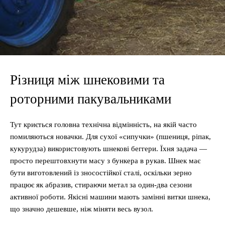
Різниця між шнековими та
роторними пакувальниками
Тут криється головна технічна відмінність, на якій часто
помиляються новачки. Для сухої «сипучки» (пшениця, ріпак,
кукурудза) використовують шнекові беггери. Їхня задача —
просто перештовхнути масу з бункера в рукав. Шнек має
бути виготовлений із зносостійкої сталі, оскільки зерно
працює як абразив, стираючи метал за один-два сезони
активної роботи. Якісні машини мають замінні витки шнека,
що значно дешевше, ніж міняти весь вузол.