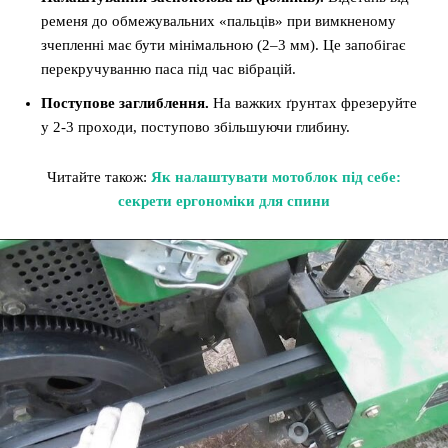
ременя до обмежувальних «пальців» при вимкненому
зчепленні має бути мінімальною (2–3 мм). Це запобігає
перекручуванню паса під час вібрацій.
Поступове заглиблення.
На важких ґрунтах фрезеруйте
у 2-3 проходи, поступово збільшуючи глибину.
Читайте також:
Як налаштувати мотоблок під себе:
секрети ергономіки для спини