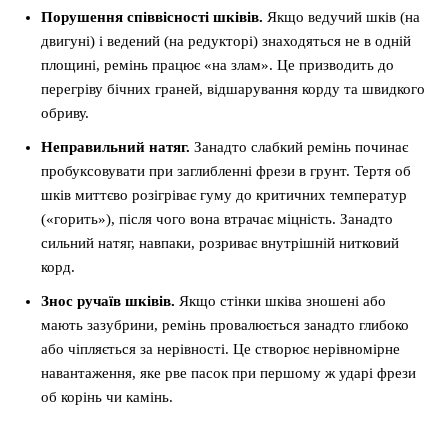
Порушення співвісності шківів.
Якщо ведучий шків (на
двигуні) і ведений (на редукторі) знаходяться не в одній
площині, ремінь працює «на злам». Це призводить до
перегріву бічних граней, відшарування корду та швидкого
обриву.
Неправильний натяг.
Занадто слабкий ремінь починає
пробуксовувати при заглибленні фрези в грунт. Тертя об
шків миттєво розігріває гуму до критичних температур
(«горить»), після чого вона втрачає міцність. Занадто
сильний натяг, навпаки, розриває внутрішній нитковий
корд.
Знос ручаїв шківів.
Якщо стінки шківа зношені або
мають зазубрини, ремінь провалюється занадто глибоко
або чіпляється за нерівності. Це створює нерівномірне
навантаження, яке рве пасок при першому ж ударі фрези
об корінь чи камінь.