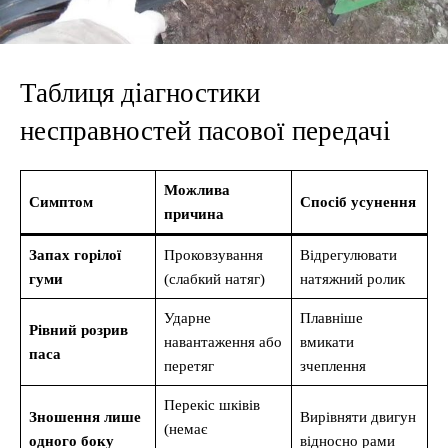
Таблиця діагностики
несправностей пасової передачі
Можлива
Симптом
Спосіб усунення
причина
Запах горілої
Проковзування
Відрегулювати
гуми
(слабкий натяг)
натяжний ролик
Ударне
Плавніше
Рівний розрив
навантаження або
вмикати
паса
перетяг
зчеплення
Перекіс шківів
Зношення лише
Вирівняти двигун
(немає
одного боку
відносно рами