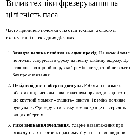
Вплив техніки фрезерування на
цілісність паса
Часто причиною поломки є не стан техніки, а спосіб її
експлуатації на складних ділянках.
Занадто велика глибина за один прохід.
На важкій землі
не можна занурювати фрезу на повну глибину відразу. Це
створює надмірний опір, який ремінь не здатний передати
без проковзування.
Невідповідність обертів двигуна.
Робота на низьких
обертах під високим навантаженням призводить до того,
що крутний момент «душить» двигун, і ремінь починає
буксувати. Фрезерувати важку землю краще на середніх і
вищих обертах.
Різке вмикання зчеплення.
Ударне навантаження при
різкому старті фрези в щільному ґрунті — найшвидший